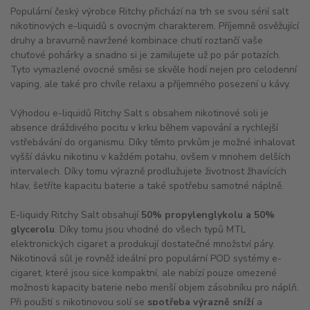
Populární český výrobce Ritchy přichází na trh se svou sérií salt
nikotinových e-liquidů s ovocným charakterem. Příjemně osvěžující
druhy a bravurně navržené kombinace chutí roztančí vaše
chuťové pohárky a snadno si je zamilujete už po pár potazích.
Tyto vymazlené ovocné směsi se skvěle hodí nejen pro celodenní
vaping, ale také pro chvíle relaxu a příjemného posezení u kávy.
Výhodou e-liquidů Ritchy Salt s obsahem nikotinové soli je
absence dráždivého pocitu v krku během vapování a rychlejší
vstřebávání do organismu. Díky těmto prvkům je možné inhalovat
vyšší dávku nikotinu v každém potahu, ovšem v mnohem delších
intervalech. Díky tomu výrazně prodlužujete životnost žhavících
hlav, šetříte kapacitu baterie a také spotřebu samotné náplně.
E-liquidy Ritchy Salt obsahují
50% propylenglykolu a 50%
glycerolu
. Díky tomu jsou vhodné do všech typů MTL
elektronických cigaret a produkují dostatečné množství páry.
Nikotinová sůl je rovněž ideální pro populární POD systémy e-
cigaret, které jsou sice kompaktní, ale nabízí pouze omezené
možnosti kapacity baterie nebo menší objem zásobníku pro náplň.
Při použití s nikotinovou solí se
spotřeba výrazně sníží
a