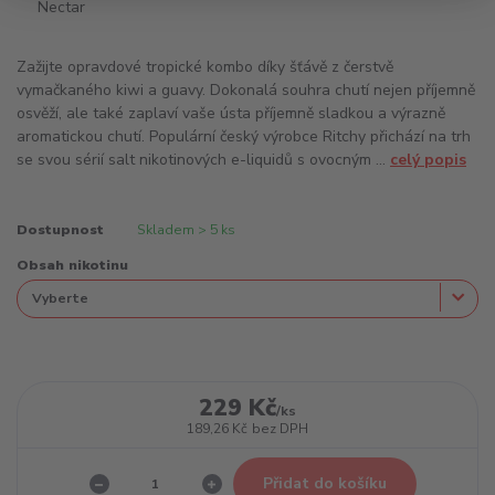
Zažijte opravdové tropické kombo díky šťávě z čerstvě
vymačkaného kiwi a guavy. Dokonalá souhra chutí nejen příjemně
osvěží, ale také zaplaví vaše ústa příjemně sladkou a výrazně
aromatickou chutí. Populární český výrobce Ritchy přichází na trh
se svou sérií salt nikotinových e-liquidů s ovocným ...
celý popis
Dostupnost
Skladem > 5 ks
Obsah nikotinu
229 Kč
/
ks
189,26 Kč
bez DPH
Přidat do košíku