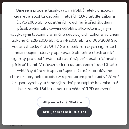
Omezení prodeje tabákových výrobků, elektronických
cigaret a alkohlu osobám maldších 18-ti let dle zákona
0
0 Kč
č.379/2005 Sb. o opatřeních k ochraně před škodami
působenými tabákovými výrobky, alkoholem a jinými
návykovými látkami a o změně souvisejících zákonů ve znění
Menu
zákonů č. 225/2006 Sb., č. 274/2008 Sb. a č. 305/2009 Sb.
Podle vyhlášky č. 37/2017 Sb. o elektronických cigaretách
nesmí objem nádržky opakovaně plnitelné elektronické
Náplně
Ritchy salt - Kiwi Guava Nectar
cigarety pro doplňování náhradní náplně obsahující nikotin
překročit 2 ml. V návaznosti na ustanovení §4 odst.3 této
vyhlášky důrazně upozorňujeme, že námi prodávané
Ritchy salt - Kiwi Guava Nectar
clearomizéry nebo produkty s prostorem pro liquid větší než
2ml jsou výrobky určené výhradně pro náplně bez nikotinu!
Jsem starší 18ti let a beru na vědomí TPD omezení.
NE jsem mladší 18-ti let
ANO jsem starší 18-ti let