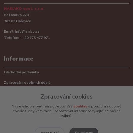
NASIAKO spol. s.r.o.
Botanická 274
362 63 Dalovice
Email:
info@enico.cz
Telefon: +420 775 477 971
Informace
Obchodní podmínky
Zpracování osobních údajů
Reklamační řád
Zpracování cookies
Recyklace barerií
Náš e-shop a partneři potřebují Váš
souhlas
s použitím souborů
cookies, aby Vám mohli zobrazovat informace týkající se Vašich
Mimosoudní řešení sporů ADR
zájmů.
Souhlasím
Nastavení