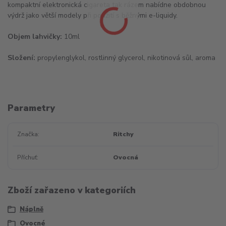
kompaktní elektronická cigareta tak rázem nabídne obdobnou
výdrž jako větší modely při použití s běžnými e-liquidy.
Objem lahvičky:
10ml
Složení:
propylenglykol, rostlinný glycerol, nikotinová sůl, aroma
Parametry
Značka
Ritchy
Příchuť
Ovocná
Zboží zařazeno v kategoriích
Náplně
Ovocné