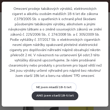
Omezení prodeje tabákových výrobků, elektronických
cigaret a alkohlu osobám maldších 18-ti let dle zákona
0
č.379/2005 Sb. o opatřeních k ochraně před škodami
0 Kč
působenými tabákovými výrobky, alkoholem a jinými
návykovými látkami a o změně souvisejících zákonů ve znění
zákonů č. 225/2006 Sb., č. 274/2008 Sb. a č. 305/2009 Sb.
Menu
Podle vyhlášky č. 37/2017 Sb. o elektronických cigaretách
nesmí objem nádržky opakovaně plnitelné elektronické
cigarety pro doplňování náhradní náplně obsahující nikotin
Náplně
Ritchy salt - Kiwi Guava Nectar
překročit 2 ml. V návaznosti na ustanovení §4 odst.3 této
vyhlášky důrazně upozorňujeme, že námi prodávané
clearomizéry nebo produkty s prostorem pro liquid větší než
Ritchy salt - Kiwi Guava Nectar
2ml jsou výrobky určené výhradně pro náplně bez nikotinu!
Jsem starší 18ti let a beru na vědomí TPD omezení.
NE jsem mladší 18-ti let
ANO jsem starší 18-ti let