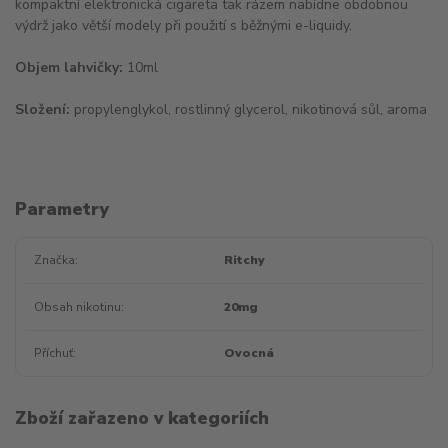
kompaktní elektronická cigareta tak rázem nabídne obdobnou
výdrž jako větší modely při použití s běžnými e-liquidy.
Objem lahvičky:
10ml
Složení:
propylenglykol, rostlinný glycerol, nikotinová sůl, aroma
Parametry
Značka
Ritchy
Obsah nikotinu
20mg
Příchuť
Ovocná
Zboží zařazeno v kategoriích