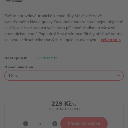
Zažijte opravdové tropické kombo díky šťávě z čerstvě
vymačkaného kiwi a guavy. Dokonalá souhra chutí nejen příjemně
osvěží, ale také zaplaví vaše ústa příjemně sladkou a výrazně
aromatickou chutí. Populární český výrobce Ritchy přichází na trh
se svou sérií salt nikotinových e-liquidů s ovocným ...
celý popis
Dostupnost
Skladem 5 ks
Obsah nikotinu
229 Kč
/
ks
189,26 Kč
bez DPH
Přidat do košíku