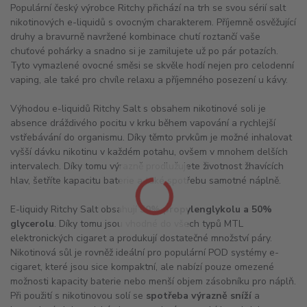
Populární český výrobce Ritchy přichází na trh se svou sérií salt
nikotinových e-liquidů s ovocným charakterem. Příjemně osvěžující
druhy a bravurně navržené kombinace chutí roztančí vaše
chuťové pohárky a snadno si je zamilujete už po pár potazích.
Tyto vymazlené ovocné směsi se skvěle hodí nejen pro celodenní
vaping, ale také pro chvíle relaxu a příjemného posezení u kávy.
Výhodou e-liquidů Ritchy Salt s obsahem nikotinové soli je
absence dráždivého pocitu v krku během vapování a rychlejší
vstřebávání do organismu. Díky těmto prvkům je možné inhalovat
vyšší dávku nikotinu v každém potahu, ovšem v mnohem delších
intervalech. Díky tomu výrazně prodlužujete životnost žhavících
hlav, šetříte kapacitu baterie a také spotřebu samotné náplně.
E-liquidy Ritchy Salt obsahují
50% propylenglykolu a 50%
glycerolu
. Díky tomu jsou vhodné do všech typů MTL
elektronických cigaret a produkují dostatečné množství páry.
Nikotinová sůl je rovněž ideální pro populární POD systémy e-
cigaret, které jsou sice kompaktní, ale nabízí pouze omezené
možnosti kapacity baterie nebo menší objem zásobníku pro náplň.
Při použití s nikotinovou solí se
spotřeba výrazně sníží
a