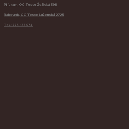
Příbram, OC Tesco Žežická 598
Rakovník, OC Tesco Luženská 2725
Tel.: 775 477 971