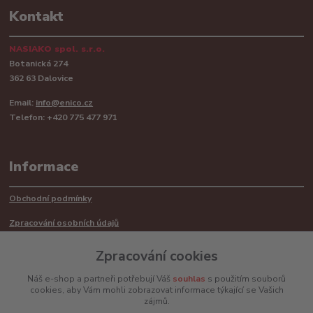
Kontakt
NASIAKO spol. s.r.o.
Botanická 274
362 63 Dalovice
Email:
info@enico.cz
Telefon: +420 775 477 971
Informace
Obchodní podmínky
Zpracování osobních údajů
Reklamační řád
Zpracování cookies
Recyklace barerií
Náš e-shop a partneři potřebují Váš
souhlas
s použitím souborů
cookies, aby Vám mohli zobrazovat informace týkající se Vašich
Mimosoudní řešení sporů ADR
zájmů.