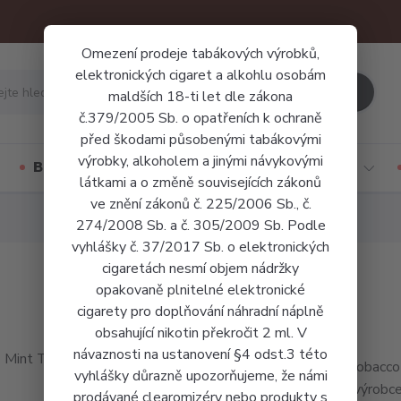
Omezení prodeje tabákových výrobků,
elektronických cigaret a alkohlu osobám
Hledat
maldších 18-ti let dle zákona
č.379/2005 Sb. o opatřeních k ochraně
před škodami působenými tabákovými
výrobky, alkoholem a jinými návykovými
Báze a příchutě
Jednorázové cigarety
látkami a o změně souvisejících zákonů
ve znění zákonů č. 225/2006 Sb., č.
274/2008 Sb. a č. 305/2009 Sb. Podle
vyhlášky č. 37/2017 Sb. o elektronických
cigaretách nesmí objem nádržky
opakovaně plnitelné elektronické
cigarety pro doplňování náhradní náplně
obsahující nikotin překročit 2 ml. V
návaznosti na ustanovení §4 odst.3 této
Mint Tobacco 
vyhlášky důrazně upozorňujeme, že námi
český výrobce 
prodávané clearomizéry nebo produkty s