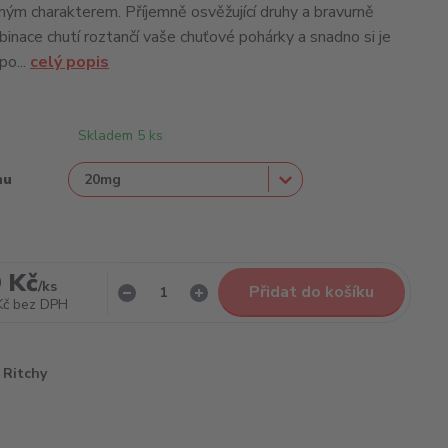
cným charakterem. Příjemně osvěžující druhy a bravurně
inace chutí roztančí vaše chuťové pohárky a snadno si je
po...
celý popis
Skladem 5 ks
nu
 Kč
/
ks
Přidat do košíku
Kč
bez DPH
Ritchy