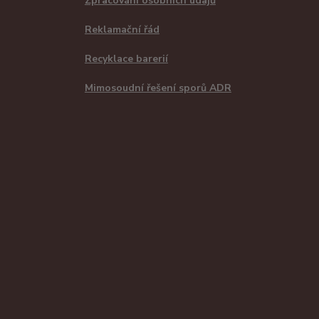
Zpracování osobních údajů
Reklamační řád
Recyklace barerií
Mimosoudní řešení sporů ADR