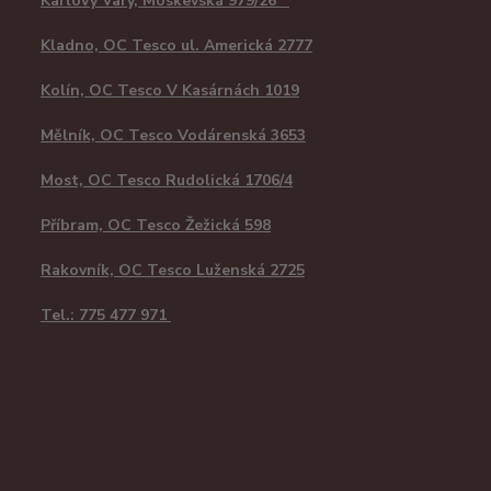
Karlovy Vary, Moskevská 979/26
Kladno, OC Tesco ul. Americká 2777
Kolín, OC Tesco V Kasárnách 1019
Mělník, OC Tesco Vodárenská 3653
Most, OC Tesco Rudolická 1706/4
Příbram, OC Tesco Žežická 598
Rakovník, OC Tesco Luženská 2725
Tel.: 775 477 971