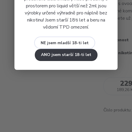
liquidů s ovo
prostorem pro liquid větší než 2ml jsou
navržené komb
výrobky určené výhradně pro náplně bez
zamilujete už 
nikotinu! Jsem starší 18ti let a beru na
vědomí TPD omezení.
Dostupnost
NE jsem mladší 18-ti let
Obsah nikoti
ANO jsem starší 18-ti let
229
189,26 
Číslo produktu: