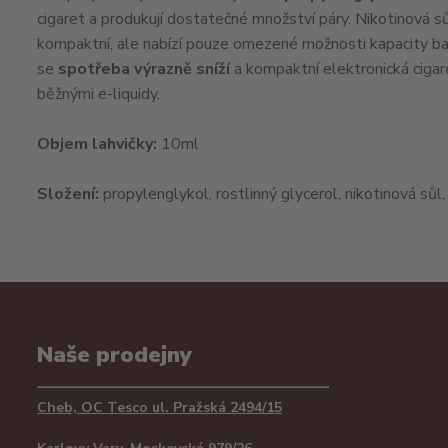
cigaret a produkují dostatečné množství páry. Nikotinová sů
kompaktní, ale nabízí pouze omezené možnosti kapacity bate
se
spotřeba výrazně sníží
a kompaktní elektronická cigar
běžnými e-liquidy.
Objem lahvičky:
10ml
Složení:
propylenglykol, rostlinný glycerol, nikotinová sůl
Naše prodejny
Cheb, OC Tesco ul. Pražská 2494/15