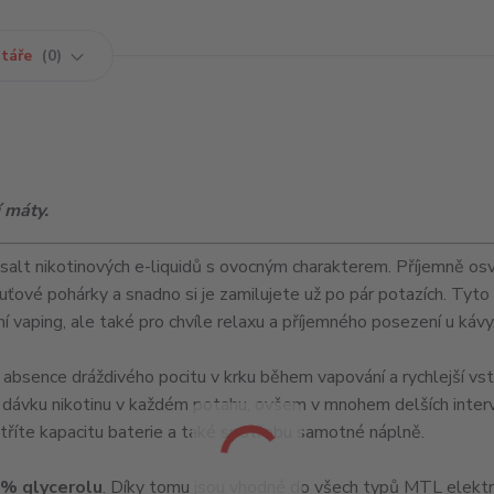
táře
0
 máty.
í salt nikotinových e-liquidů s ovocným charakterem. Příjemně osv
uťové pohárky a snadno si je zamilujete už po pár potazích. Tyto
vaping, ale také pro chvíle relaxu a příjemného posezení u kávy
 absence dráždivého pocitu v krku během vapování a rychlejší vs
 dávku nikotinu v každém potahu, ovšem v mnohem delších interv
etříte kapacitu baterie a také spotřebu samotné náplně.
% glycerolu
. Díky tomu jsou vhodné do všech typů MTL elektr