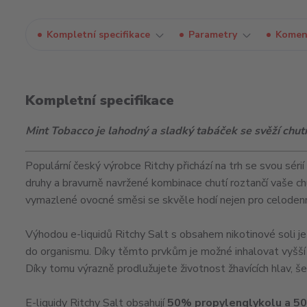
Kompletní specifikace
Parametry
Komen
Kompletní specifikace
Mint Tobacco je lahodný a sladký tabáček se svěží chutí
Populární český výrobce Ritchy přichází na trh se svou séri
druhy a bravurně navržené kombinace chutí roztančí vaše ch
vymazlené ovocné směsi se skvěle hodí nejen pro celodenní 
Výhodou e-liquidů Ritchy Salt s obsahem nikotinové soli je
do organismu. Díky těmto prvkům je možné inhalovat vyšší
Díky tomu výrazně prodlužujete životnost žhavících hlav, š
E-liquidy Ritchy Salt obsahují
50% propylenglykolu a 50