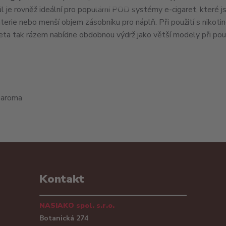
l je rovněž ideální pro populární POD systémy e-cigaret, které j
rie nebo menší objem zásobníku pro náplň. Při použití s nikotin
eta tak rázem nabídne obdobnou výdrž jako větší modely při použ
, aroma
Kontakt
NASIAKO spol. s.r.o.
Botanická 274