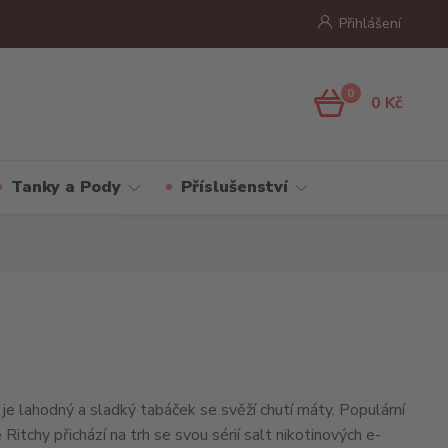
Přihlášení
0
0 Kč
Tanky a Pody
Příslušenství
je lahodný a sladký tabáček se svěží chutí máty. Populární
Ritchy přichází na trh se svou sérií salt nikotinových e-