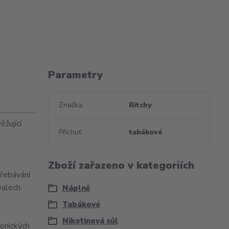
Parametry
Značka
Ritchy
ěžující
Příchuť
tabákové
.
Zboží zařazeno v kategoriích
třebávání
alech.
Náplně
Tabákové
Nikotinová sůl
onických