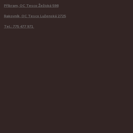
Příbram, OC Tesco Žežická 598
Rakovník, OC Tesco Luženská 2725
Tel.: 775 477 971