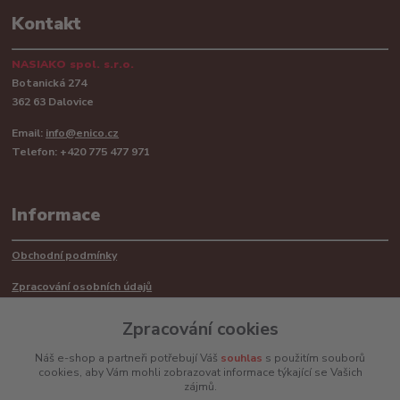
Kontakt
NASIAKO spol. s.r.o.
Botanická 274
362 63 Dalovice
Email:
info@enico.cz
Telefon: +420 775 477 971
Informace
Obchodní podmínky
Zpracování osobních údajů
Reklamační řád
Zpracování cookies
Recyklace barerií
Náš e-shop a partneři potřebují Váš
souhlas
s použitím souborů
cookies, aby Vám mohli zobrazovat informace týkající se Vašich
Mimosoudní řešení sporů ADR
zájmů.