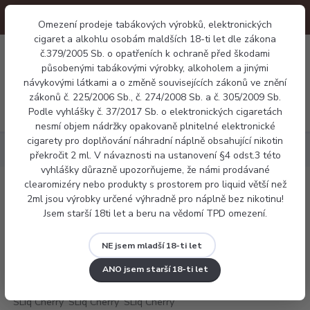
Omezení prodeje tabákových výrobků, elektronických
cigaret a alkohlu osobám maldších 18-ti let dle zákona
0
č.379/2005 Sb. o opatřeních k ochraně před škodami
0 Kč
působenými tabákovými výrobky, alkoholem a jinými
návykovými látkami a o změně souvisejících zákonů ve znění
zákonů č. 225/2006 Sb., č. 274/2008 Sb. a č. 305/2009 Sb.
Menu
Podle vyhlášky č. 37/2017 Sb. o elektronických cigaretách
nesmí objem nádržky opakovaně plnitelné elektronické
cigarety pro doplňování náhradní náplně obsahující nikotin
Náplně
Voopoo SLiq Cherry Cola 10ml
překročit 2 ml. V návaznosti na ustanovení §4 odst.3 této
vyhlášky důrazně upozorňujeme, že námi prodávané
clearomizéry nebo produkty s prostorem pro liquid větší než
Voopoo SLiq Cherry Cola 10ml
2ml jsou výrobky určené výhradně pro náplně bez nikotinu!
Jsem starší 18ti let a beru na vědomí TPD omezení.
NE jsem mladší 18-ti let
ANO jsem starší 18-ti let