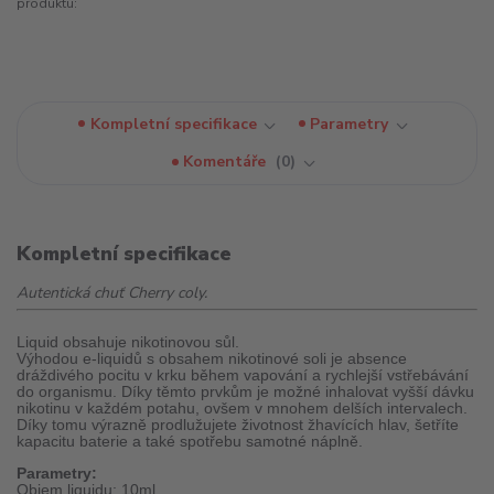
produktu:
Kompletní specifikace
Parametry
Komentáře
0
Kompletní specifikace
Autentická chuť Cherry coly.
Liquid obsahuje nikotinovou sůl.
Výhodou e-liquidů s obsahem nikotinové soli je absence
dráždivého pocitu v krku během vapování a rychlejší vstřebávání
do organismu. Díky těmto prvkům je možné inhalovat vyšší dávku
nikotinu v každém potahu, ovšem v mnohem delších intervalech.
Díky tomu výrazně prodlužujete životnost žhavících hlav, šetříte
kapacitu baterie a také spotřebu samotné náplně.
Parametry:
Objem liquidu: 10ml