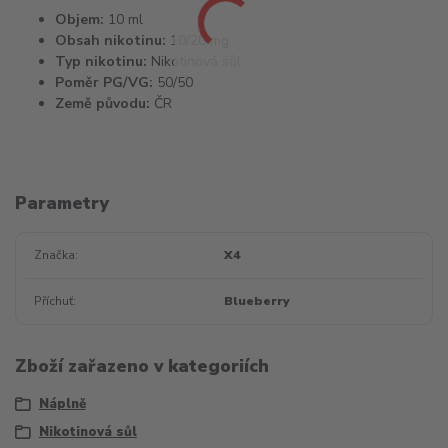
Objem:
10 ml
Obsah nikotinu:
10/20 mg
Typ nikotinu:
Nikotinová sůl
Poměr PG/VG:
50/50
Země původu:
ČR
Parametry
Značka
X4
Příchuť
Blueberry
Zboží zařazeno v kategoriích
Náplně
Nikotinová sůl