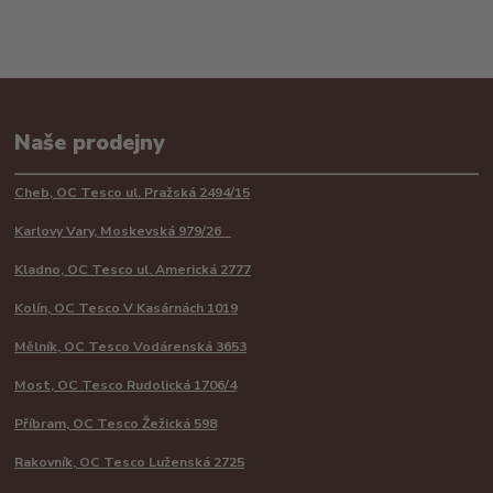
Naše prodejny
Cheb, OC Tesco ul. Pražská 2494/15
Karlovy Vary, Moskevská 979/26
Kladno, OC Tesco ul. Americká 2777
Kolín, OC Tesco V Kasárnách 1019
Mělník, OC Tesco Vodárenská 3653
Most, OC Tesco Rudolická 1706/4
Příbram, OC Tesco Žežická 598
Rakovník, OC Tesco Luženská 2725