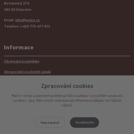
Botanická 274
362 63 Dalovice
Email:
info@enico.cz
Telefon: +420 775 477 971
Informace
Obchodní podmínky
Zpracování osobních údajů
Reklamační řád
Zpracování cookies
Recyklace barerií
Náš e-shop a partneři potřebují Váš
souhlas
s použitím souborů
cookies, aby Vám mohli zobrazovat informace týkající se Vašich
Mimosoudní řešení sporů ADR
zájmů.
Souhlasím
Nastavení
www.enico.cz