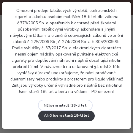
Omezení prodeje tabákových výrobků, elektronických
cigaret a alkohlu osobám maldších 18-ti let dle zákona
0
0 Kč
č.379/2005 Sb. o opatřeních k ochraně před škodami
působenými tabákovými výrobky, alkoholem a jinými
návykovými látkami a o změně souvisejících zákonů ve znění
Menu
zákonů č. 225/2006 Sb., č. 274/2008 Sb. a č. 305/2009 Sb.
Podle vyhlášky č. 37/2017 Sb. o elektronických cigaretách
nesmí objem nádržky opakovaně plnitelné elektronické
Náplně
X4 salt - Blueberry
cigarety pro doplňování náhradní náplně obsahující nikotin
překročit 2 ml. V návaznosti na ustanovení §4 odst.3 této
vyhlášky důrazně upozorňujeme, že námi prodávané
X4 salt - Blueberry
clearomizéry nebo produkty s prostorem pro liquid větší než
2ml jsou výrobky určené výhradně pro náplně bez nikotinu!
Jsem starší 18ti let a beru na vědomí TPD omezení.
NE jsem mladší 18-ti let
ANO jsem starší 18-ti let