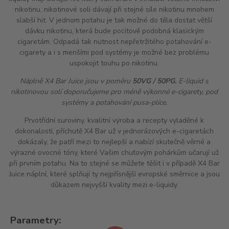
nikotinu, nikotinové soli dávají při stejné síle nikotinu mnohem
slabší
hit
. V jednom potahu je tak možné do těla dostat větší
dávku nikotinu, která bude pocitově podobná klasickým
cigaretám. Odpadá tak nutnost nepřetržitého potahování e-
cigarety a i s menšími pod systémy je možné bez problému
uspokojit touhu po nikotinu.
Náplně X4 Bar Juice jsou v poměru
50VG / 50PG.
E-liquid s
nikotinovou solí doporučujeme pro méně výkonné e-cigarety, pod
systémy a potahování pusa-plíce.
Prvotřídní suroviny, kvalitní výroba a recepty vyladěné k
dokonalosti, příchutě X4 Bar už v jednorázových e-cigaretách
dokázaly, že patří mezi to nejlepší a nabízí skutečně věrné a
výrazné ovocné tóny, které Vašim chuťovým pohárkům učarují už
při prvním potahu. Na to stejné se můžete těšit i v případě X4 Bar
Juice náplní, které splňují ty nejpřísnější evropské směrnice a jsou
důkazem nejvyšší kvality mezi e-liquidy.
Parametry: