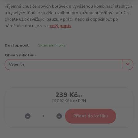
Příjemná chuť čerstvých borůvek s vyváženou kombinací sladkých
a kyselých tónů je skvělou volbou pro každou příležitost, ať už si
chcete užít osvěžující pauzu v práci, nebo si odpočinout po
náročném dni u jezera.
celý popis
Dostupnost
Skladem > 5 ks
Obsah nikotinu
239 Kč
/
ks
197,52 Kč
bez DPH
Přidat do košíku