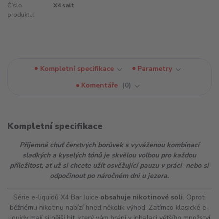
Číslo
X4 salt
produktu:
Kompletní specifikace
Parametry
Komentáře
0
Kompletní specifikace
Příjemná chuť čerstvých borůvek s vyváženou kombinací
sladkých a kyselých tónů je skvělou volbou pro každou
příležitost, ať už si chcete užít osvěžující pauzu v práci nebo si
odpočinout po náročném dni u jezera.
Série e-liquidů X4 Bar Juice
obsahuje nikotinové soli
. Oproti
běžnému nikotinu nabízí hned několik výhod. Zatímco klasické e-
liquidy mají silnější
hit
, který vám brání v inhalaci většího množství