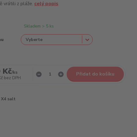
 vrátili z pláže.
celý popis
Skladem > 5 ks
nu
 Kč
/
ks
Přidat do košíku
Kč
bez DPH
X4 salt