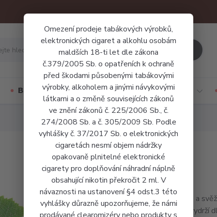
Omezení prodeje tabákových výrobků,
elektronických cigaret a alkohlu osobám
Hledat
maldších 18-ti let dle zákona
č.379/2005 Sb. o opatřeních k ochraně
před škodami působenými tabákovými
výrobky, alkoholem a jinými návykovými
Báze a příchutě
Jednorázové cigarety
látkami a o změně souvisejících zákonů
ve znění zákonů č. 225/2006 Sb., č.
274/2008 Sb. a č. 305/2009 Sb. Podle
vyhlášky č. 37/2017 Sb. o elektronických
cigaretách nesmí objem nádržky
opakovaně plnitelné elektronické
cigarety pro doplňování náhradní náplně
obsahující nikotin překročit 2 ml. V
návaznosti na ustanovení §4 odst.3 této
Sladké a svěž
vyhlášky důrazně upozorňujeme, že námi
která vydrží d
prodávané clearomizéry nebo produkty s