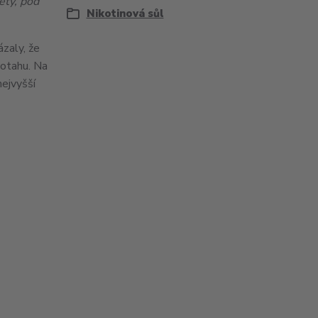
ety, pod
Nikotinová sůl
ázaly, že
potahu. Na
nejvyšší