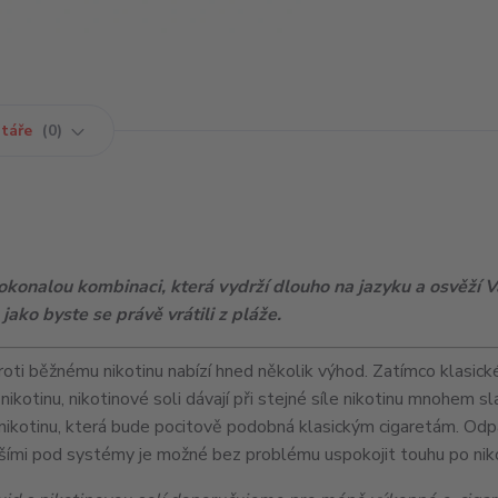
táře
0
dokonalou kombinaci, která vydrží dlouho na jazyku a osvěží Vá
jako byste se právě vrátili z pláže.
roti běžnému nikotinu nabízí hned několik výhod. Zatímco klasické
 nikotinu, nikotinové soli dávají při stejné síle nikotinu mnohem s
nikotinu, která bude pocitově podobná klasickým cigaretám. Od
nšími pod systémy je možné bez problému uspokojit touhu po niko