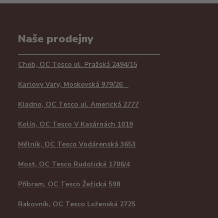
Naše prodejny
Cheb, OC Tesco ul. Pražská 2494/15
Karlovy Vary, Moskevská 979/26
Kladno, OC Tesco ul. Americká 2777
Kolín, OC Tesco V Kasárnách 1019
Mělník, OC Tesco Vodárenská 3653
Most, OC Tesco Rudolická 1706/4
Příbram, OC Tesco Žežická 598
Rakovník, OC Tesco Luženská 2725