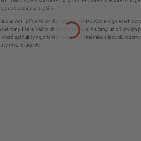
uid s nikotinovou solí doporučujeme pro méně výkonné e-cigar
a potahování pusa-plíce.
 dokonalosti, příchutě X4 Bar už v jednorázových e-cigaretách dok
vocné tóny, které Vašim chuťovým pohárkům učarují už při prvním 
, které splňují ty nejpřísnější evropské směrnice a jsou důkazem 
lity mezi e-liquidy.