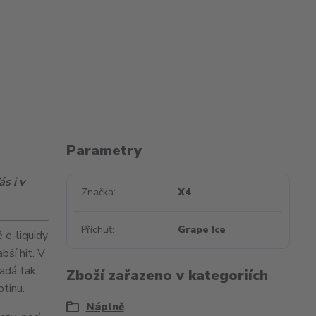
Parametry
s i v
Značka
X4
Příchuť
Grape Ice
 e-liquidy
labší
hit
. V
padá tak
Zboží zařazeno v kategoriích
tinu.
Náplně