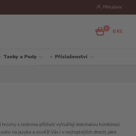
Přihlášení
0
0 Kč
Tanky a Pody
Příslušenství
í hrozny s ledovou příchutí vytvářejí dokonalou kombinaci,
louho na jazyku a osvěží Vás i v nejteplejších dnech, jako