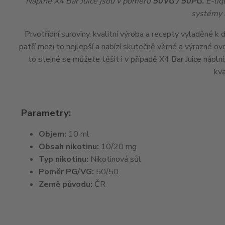
Náplně X4 Bar Juice jsou v poměru
50VG / 50PG.
E-liq
systémy 
Prvotřídní suroviny, kvalitní výroba a recepty vyladěné k
patří mezi to nejlepší a nabízí skutečně věrné a výrazné o
to stejné se můžete těšit i v případě X4 Bar Juice náplní
kva
Parametry:
Objem:
10 ml
Obsah nikotinu:
10/20 mg
Typ nikotinu:
Nikotinová sůl
Poměr PG/VG:
50/50
Země původu:
ČR