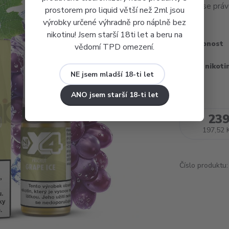
byste se právě
prostorem pro liquid větší než 2ml jsou
výrobky určené výhradně pro náplně bez
nikotinu! Jsem starší 18ti let a beru na
Dostupnost
vědomí TPD omezení.
Obsah nikoti
NE jsem mladší 18-ti let
ANO jsem starší 18-ti let
239
197,52 
Číslo produktu: