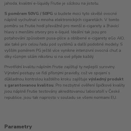
jahoda, kvalitní e-liquidy Frutie je sázkou na jistotu.
S poměrem 50VG / 50PG
si budete moci tyto skvělé ovocné
náplně vychutnat v mnoha elektronických cigaretách. V tomto
poměru se Frutie hodí převážně pro menší e-cigarety a žhavící
hlavy s menšími otvory pro e-liquid. Ideální tak jsou pro
potahování způsobem pusa-plíce a oblíbené e-cigarety eGo
AIO
,
ale také pro celou řadu pod systémů a další podobné modely. S
vyšším poměrem PG ještě více vynikne intenzivní ovocná chuť a
díky různým silám nikotinu si na své přijde každý.
Prvotřídní kvalitu náplním Frutie zajišťují ty nejlepší suroviny.
Výrobní postupy se řídí přísnými pravidly, což ve spojení s
důkladnou kontrolou každého kroku zajišťuje
výsledný produkt
s garantovanou kvalitou
. Pro nezbytné ověření špičkové kvality
jsou náplně Frutie testovány akreditovanou laboratoří v České
republice, jsou tak naprosto v souladu se všemi normami EU.
Parametry