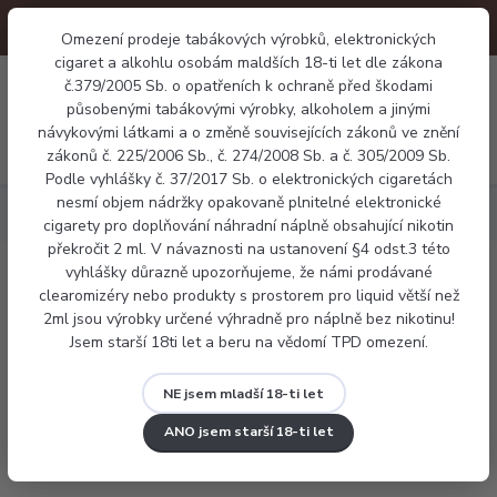
Omezení prodeje tabákových výrobků, elektronických
cigaret a alkohlu osobám maldších 18-ti let dle zákona
0
0 Kč
č.379/2005 Sb. o opatřeních k ochraně před škodami
působenými tabákovými výrobky, alkoholem a jinými
návykovými látkami a o změně souvisejících zákonů ve znění
Menu
zákonů č. 225/2006 Sb., č. 274/2008 Sb. a č. 305/2009 Sb.
Podle vyhlášky č. 37/2017 Sb. o elektronických cigaretách
nesmí objem nádržky opakovaně plnitelné elektronické
Náplně
Frutie banán 10ml
cigarety pro doplňování náhradní náplně obsahující nikotin
překročit 2 ml. V návaznosti na ustanovení §4 odst.3 této
vyhlášky důrazně upozorňujeme, že námi prodávané
Frutie banán 10ml
clearomizéry nebo produkty s prostorem pro liquid větší než
2ml jsou výrobky určené výhradně pro náplně bez nikotinu!
Jsem starší 18ti let a beru na vědomí TPD omezení.
NE jsem mladší 18-ti let
ANO jsem starší 18-ti let