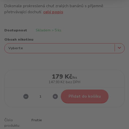
Dokonale prokreslená chuť zralých banánů s příjemně
přetrvávající dochutí.
celý popis
Dostupnost
Skladem > 5 ks
Obsah nikotinu
179 Kč
/
ks
147,93 Kč
bez DPH
Přidat do košíku
Číslo
Frutie
produktu: