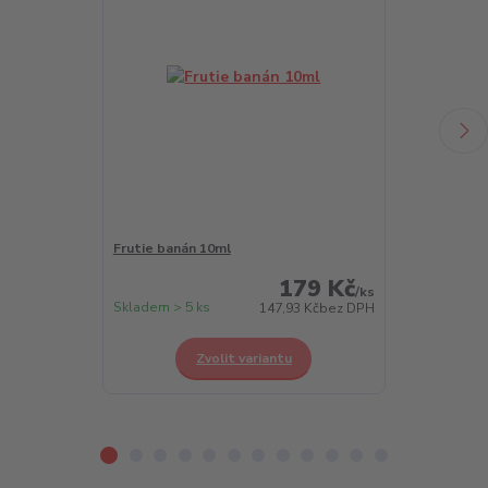
Frutie banán 10ml
Frutie borůvk
179 Kč
/
ks
Skladem > 5 ks
Skladem > 5 k
147,93 Kč
bez DPH
Zvolit variantu
Z