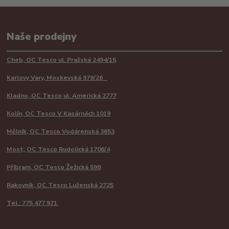
Naše prodejny
Cheb, OC Tesco ul. Pražská 2494/15
Karlovy Vary, Moskevská 979/26
Kladno, OC Tesco ul. Americká 2777
Kolín, OC Tesco V Kasárnách 1019
Mělník, OC Tesco Vodárenská 3653
Most, OC Tesco Rudolická 1706/4
Příbram, OC Tesco Žežická 598
Rakovník, OC Tesco Luženská 2725
Tel.: 775 477 971