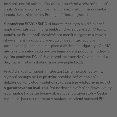
bezkonkurenční požitek díky důrazu na věrné a výrazné podání
chuti. Zralé jablko, exotické mango, svěží meloun nebo sladká
jahoda, kvalitní e-liquidy Frutie je sázkou na jistotu.
S poměrem 50VG / 50PG
si budete moci tyto skvělé ovocné
náplně vychutnat v mnoha elektronických cigaretách. V tomto
poměru se Frutie hodí převážně pro menší e-cigarety a žhavící
hlavy s menšími otvory pro e-liquid. Ideální tak jsou pro
potahování způsobem pusa-plíce a oblíbené e-cigarety eGo
AIO
,
ale také pro celou řadu pod systémů a další podobné modely. S
vyšším poměrem PG ještě více vynikne intenzivní ovocná chuť a
díky různým silám nikotinu si na své přijde každý.
Prvotřídní kvalitu náplním Frutie zajišťují ty nejlepší suroviny.
Výrobní postupy se řídí přísnými pravidly, což ve spojení s
důkladnou kontrolou každého kroku zajišťuje
výsledný produkt
s garantovanou kvalitou
. Pro nezbytné ověření špičkové kvality
jsou náplně Frutie testovány akreditovanou laboratoří v České
republice, jsou tak naprosto v souladu se všemi normami EU.