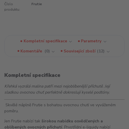
Číslo
Frutie
produktu:
Kompletní specifikace
Parametry
Komentáře
0
Související zboží
12
Kompletní specifikace
Křehká vyzrálá malina patří mezi nejoblíbenější příchutě. Její
sladkou ovocnou chuť perfektně dokreslují kyselé podtóny.
Skvělé náplně Frutie s bohatou ovocnou chutí ve vyváženém
poměru.
Jen Frutie nabízí tak
širokou nabídku osvědčených a
oblíbených ovocných příchutí
. Prvotřídní e-liquidy nabízí