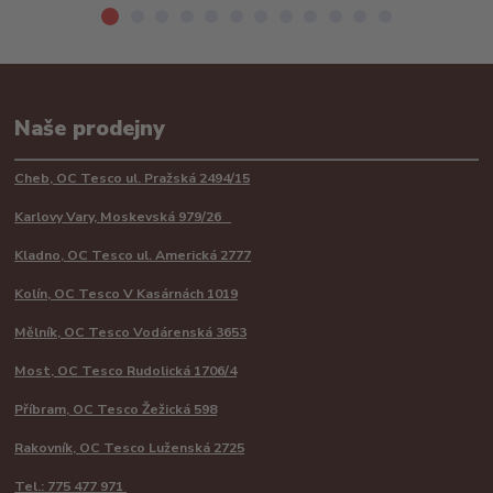
Naše prodejny
Cheb, OC Tesco ul. Pražská 2494/15
Karlovy Vary, Moskevská 979/26
Kladno, OC Tesco ul. Americká 2777
Kolín, OC Tesco V Kasárnách 1019
Mělník, OC Tesco Vodárenská 3653
Most, OC Tesco Rudolická 1706/4
Příbram, OC Tesco Žežická 598
Rakovník, OC Tesco Luženská 2725
Tel.: 775 477 971