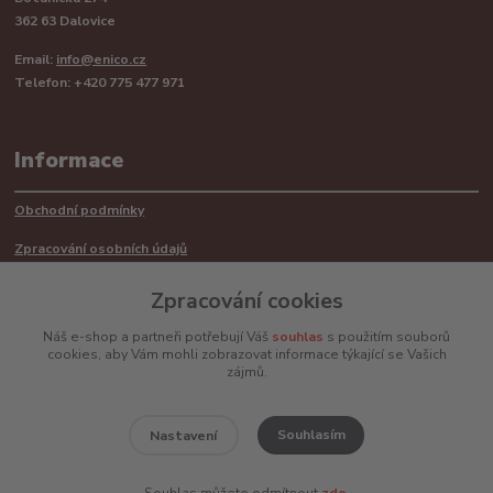
362 63 Dalovice
Email:
info@enico.cz
Telefon: +420 775 477 971
Informace
Obchodní podmínky
Zpracování osobních údajů
Reklamační řád
Zpracování cookies
Recyklace barerií
Náš e-shop a partneři potřebují Váš
souhlas
s použitím souborů
cookies, aby Vám mohli zobrazovat informace týkající se Vašich
Mimosoudní řešení sporů ADR
zájmů.
Souhlasím
Nastavení
www.enico.cz
Souhlas můžete odmítnout
zde
.