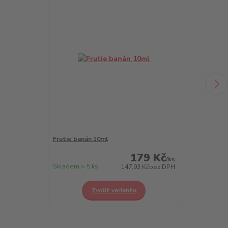
Frutie banán 10ml
Frutie borůvk
179 Kč
/
ks
Skladem > 5 ks
Skladem > 5 k
147,93 Kč
bez DPH
Zvolit variantu
Z