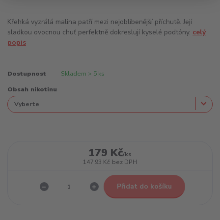
Křehká vyzrálá malina patří mezi nejoblíbenější příchutě. Její
sladkou ovocnou chuť perfektně dokreslují kyselé podtóny.
celý
popis
Dostupnost
Skladem > 5 ks
Obsah nikotinu
179 Kč
/
ks
147,93 Kč
bez DPH
Přidat do košíku