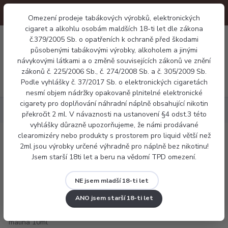
Omezení prodeje tabákových výrobků, elektronických
cigaret a alkohlu osobám maldších 18-ti let dle zákona
0
č.379/2005 Sb. o opatřeních k ochraně před škodami
0 Kč
působenými tabákovými výrobky, alkoholem a jinými
návykovými látkami a o změně souvisejících zákonů ve znění
zákonů č. 225/2006 Sb., č. 274/2008 Sb. a č. 305/2009 Sb.
Menu
Podle vyhlášky č. 37/2017 Sb. o elektronických cigaretách
nesmí objem nádržky opakovaně plnitelné elektronické
cigarety pro doplňování náhradní náplně obsahující nikotin
Náplně
Frutie malina 10ml
překročit 2 ml. V návaznosti na ustanovení §4 odst.3 této
vyhlášky důrazně upozorňujeme, že námi prodávané
clearomizéry nebo produkty s prostorem pro liquid větší než
Frutie malina 10ml
2ml jsou výrobky určené výhradně pro náplně bez nikotinu!
Jsem starší 18ti let a beru na vědomí TPD omezení.
NE jsem mladší 18-ti let
ANO jsem starší 18-ti let