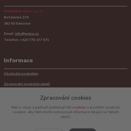
NASIAKO spol. s.r.o.
Botanická 274
362 63 Dalovice
Email:
info@enico.cz
Telefon: +420 775 477 971
Informace
Obchodní podmínky
Zpracování osobních údajů
Reklamační řád
Zpracování cookies
Recyklace barerií
Náš e-shop a partneři potřebují Váš
souhlas
s použitím souborů
cookies, aby Vám mohli zobrazovat informace týkající se Vašich
Mimosoudní řešení sporů ADR
zájmů.