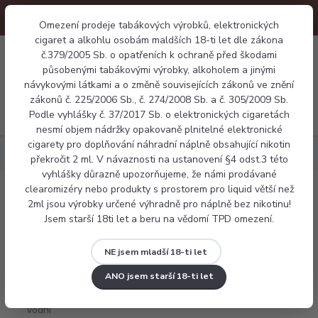
Omezení prodeje tabákových výrobků, elektronických
cigaret a alkohlu osobám maldších 18-ti let dle zákona
0
č.379/2005 Sb. o opatřeních k ochraně před škodami
0 Kč
působenými tabákovými výrobky, alkoholem a jinými
návykovými látkami a o změně souvisejících zákonů ve znění
zákonů č. 225/2006 Sb., č. 274/2008 Sb. a č. 305/2009 Sb.
Menu
Podle vyhlášky č. 37/2017 Sb. o elektronických cigaretách
nesmí objem nádržky opakovaně plnitelné elektronické
cigarety pro doplňování náhradní náplně obsahující nikotin
Náplně
Frutie vodní meloun 10ml
překročit 2 ml. V návaznosti na ustanovení §4 odst.3 této
vyhlášky důrazně upozorňujeme, že námi prodávané
clearomizéry nebo produkty s prostorem pro liquid větší než
Frutie vodní meloun 10ml
2ml jsou výrobky určené výhradně pro náplně bez nikotinu!
Jsem starší 18ti let a beru na vědomí TPD omezení.
NE jsem mladší 18-ti let
ANO jsem starší 18-ti let