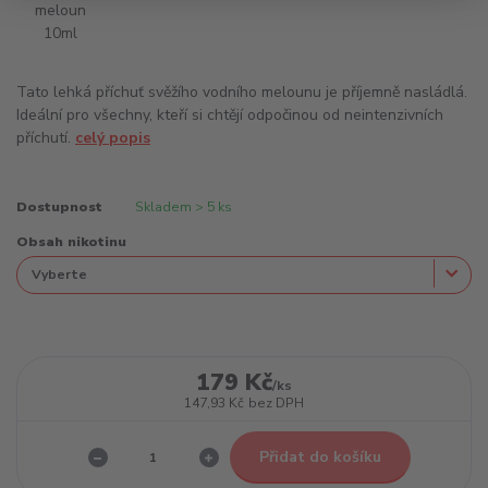
Tato lehká příchuť svěžího vodního melounu je příjemně nasládlá.
Ideální pro všechny, kteří si chtějí odpočinou od neintenzivních
příchutí.
celý popis
Dostupnost
Skladem > 5 ks
Obsah nikotinu
179 Kč
/
ks
147,93 Kč
bez DPH
Přidat do košíku