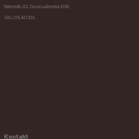
Rakovník, OC Tesco Luženská 2725
Tel.: 775 477 971
Kontakt