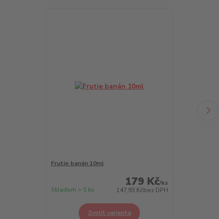
Frutie banán 10ml
Frutie borůvk
179 Kč
/
ks
Skladem > 5 ks
Skladem > 5 k
147,93 Kč
bez DPH
Zvolit variantu
Z