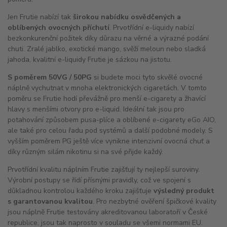
Jen Frutie nabízí tak
širokou nabídku osvědčených a
oblíbených ovocných příchutí
. Prvotřídní e-liquidy nabízí
bezkonkurenční požitek díky důrazu na věrné a výrazné podání
chuti. Zralé jablko, exotické mango, svěží meloun nebo sladká
jahoda, kvalitní e-liquidy Frutie je sázkou na jistotu.
S poměrem 50VG / 50PG
si budete moci tyto skvělé ovocné
náplně vychutnat v mnoha elektronických cigaretách. V tomto
poměru se Frutie hodí převážně pro menší e-cigarety a žhavící
hlavy s menšími otvory pro e-liquid. Ideální tak jsou pro
potahování způsobem pusa-plíce a oblíbené e-cigarety eGo
AIO
,
ale také pro celou řadu pod systémů a další podobné modely. S
vyšším poměrem PG ještě více vynikne intenzivní ovocná chuť a
díky různým silám nikotinu si na své přijde každý.
Prvotřídní kvalitu náplním Frutie zajišťují ty nejlepší suroviny.
Výrobní postupy se řídí přísnými pravidly, což ve spojení s
důkladnou kontrolou každého kroku zajišťuje
výsledný produkt
s garantovanou kvalitou
. Pro nezbytné ověření špičkové kvality
jsou náplně Frutie testovány akreditovanou laboratoří v České
republice, jsou tak naprosto v souladu se všemi normami EU.