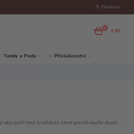
Přihlášení
0
0 Kč
Tanky a Pody
Příslušenství
 rybíz patří mezi ty příchutě, které prostě musíte zkusit.