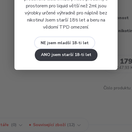
prostorem pro liquid větší než 2ml jsou
výrobky určené výhradně pro náplně bez
Dostupnost
nikotinu! Jsem starší 18ti let a beru na
vědomí TPD omezení.
Obsah nikoti
NE jsem mladší 18-ti let
ANO jsem starší 18-ti let
179
147,93 
Číslo produktu:
táře
0
Související zboží
12