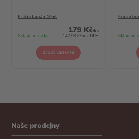
Frutie banán 10ml
Frutie bo
179 Kč
/
ks
Skladem > 5 ks
Skladem >
147,93 Kč
bez DPH
Zvolit variantu
Naše prodejny