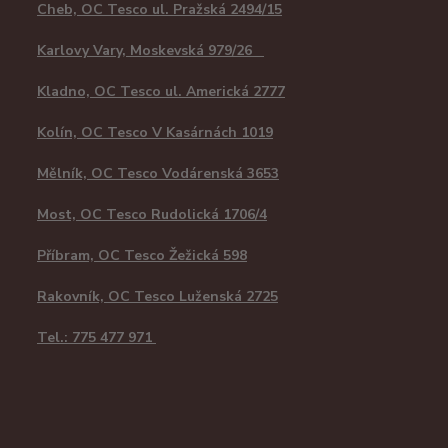
Cheb, OC Tesco ul. Pražská 2494/15
Karlovy Vary, Moskevská 979/26
Kladno, OC Tesco ul. Americká 2777
Kolín, OC Tesco V Kasárnách 1019
Mělník, OC Tesco Vodárenská 3653
Most, OC Tesco Rudolická 1706/4
Příbram, OC Tesco Žežická 598
Rakovník, OC Tesco Luženská 2725
Tel.: 775 477 971