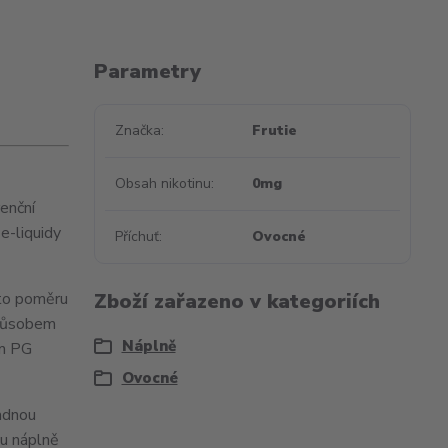
Parametry
Značka
Frutie
Obsah nikotinu
0mg
renční
e-liquidy
Příchuť
Ovocné
mto poměru
Zboží zařazeno v kategoriích
 způsobem
Náplně
em PG
Ovocné
ladnou
ou náplně