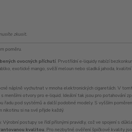
musíte zkusit.
ém poměru.
bených ovocných příchutí
. Prvotřídní e-liquidy nabízí bezkonku
jablko, exotické mango, svěží meloun nebo sladká jahoda, kvalitní 
ocné náplně vychutnat v mnoha elektronických cigaretách. V to
y s menšími otvory pro e-liquid. Ideální tak jsou pro potahování
elou řadu pod systémů a další podobné modely. S vyšším poměr
 nikotinu si na své přijde každý.
iny. Výrobní postupy se řídí přísnými pravidly, což ve spojení s důk
rantovanou kvalitou
. Pro nezbytné ověření špičkové kvality js