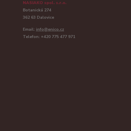
NASIAKO spol. s.r.o.
Botanická 274
362 63 Dalovice
Email:
info@enico.cz
Telefon: +420 775 477 971