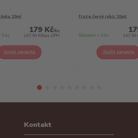
růvka 10ml
Frutie černý rybíz 10ml
179 Kč
17
/
ks
 5 ks
Skladem > 5 ks
147,93 Kč
bez DPH
147,93 
Zvolit variantu
Zvolit variantu
Kontakt