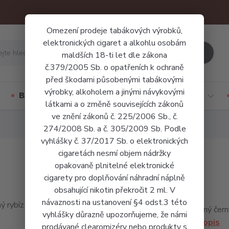
Omezení prodeje tabákových výrobků,
elektronických cigaret a alkohlu osobám
Hledat
maldších 18-ti let dle zákona
č.379/2005 Sb. o opatřeních k ochraně
před škodami působenými tabákovými
výrobky, alkoholem a jinými návykovými
Báze a příchutě
Jednorázové cigarety
látkami a o změně souvisejících zákonů
ve znění zákonů č. 225/2006 Sb., č.
274/2008 Sb. a č. 305/2009 Sb. Podle
vyhlášky č. 37/2017 Sb. o elektronických
cigaretách nesmí objem nádržky
opakovaně plnitelné elektronické
cigarety pro doplňování náhradní náplně
obsahující nikotin překročit 2 ml. V
návaznosti na ustanovení §4 odst.3 této
Oblíbený černý
vyhlášky důrazně upozorňujeme, že námi
celý popis
prodávané clearomizéry nebo produkty s