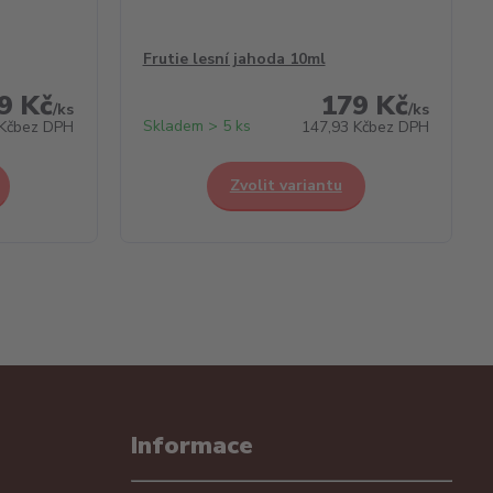
Frutie lesní jahoda 10ml
9 Kč
179 Kč
/
ks
/
ks
Skladem > 5 ks
Kč
bez DPH
147,93 Kč
bez DPH
Zvolit variantu
Informace