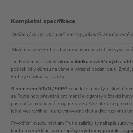
Kompletní specifikace
Oblíbený černý rybíz patří mezi ty příchutě, které prostě 
Skvělé náplně Frutie s bohatou ovocnou chutí ve vyvážen
Jen Frutie nabízí tak
širokou nabídku osvědčených a oblí
požitek díky důrazu na věrné a výrazné podání chuti. Zralé 
Frutie je sázkou na jistotu.
S poměrem 50VG / 50PG
si budete moci tyto skvělé ov
se Frutie hodí převážně pro menší e-cigarety a žhavící hlav
pusa-plíce a oblíbené e-cigarety eGo
AIO
, ale také pro c
ještě více vynikne intenzivní ovocná chuť a díky různým silám
Prvotřídní kvalitu náplním Frutie zajišťují ty nejlepší surov
kontrolou každého kroku zajišťuje
výsledný produkt s ga