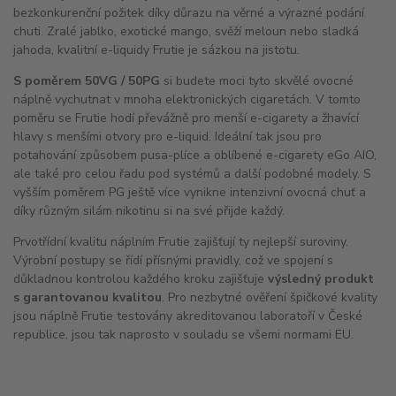
bezkonkurenční požitek díky důrazu na věrné a výrazné podání
chuti. Zralé jablko, exotické mango, svěží meloun nebo sladká
jahoda, kvalitní e-liquidy Frutie je sázkou na jistotu.
S poměrem 50VG / 50PG
si budete moci tyto skvělé ovocné
náplně vychutnat v mnoha elektronických cigaretách. V tomto
poměru se Frutie hodí převážně pro menší e-cigarety a žhavící
hlavy s menšími otvory pro e-liquid. Ideální tak jsou pro
potahování způsobem pusa-plíce a oblíbené e-cigarety eGo
AIO
,
ale také pro celou řadu pod systémů a další podobné modely. S
vyšším poměrem PG ještě více vynikne intenzivní ovocná chuť a
díky různým silám nikotinu si na své přijde každý.
Prvotřídní kvalitu náplním Frutie zajišťují ty nejlepší suroviny.
Výrobní postupy se řídí přísnými pravidly, což ve spojení s
důkladnou kontrolou každého kroku zajišťuje
výsledný produkt
s garantovanou kvalitou
. Pro nezbytné ověření špičkové kvality
jsou náplně Frutie testovány akreditovanou laboratoří v České
republice, jsou tak naprosto v souladu se všemi normami EU.