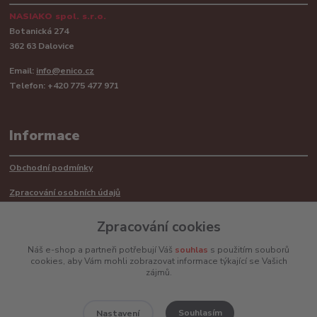
NASIAKO spol. s.r.o.
Botanická 274
362 63 Dalovice
Email:
info@enico.cz
Telefon: +420 775 477 971
Informace
Obchodní podmínky
Zpracování osobních údajů
Reklamační řád
Zpracování cookies
Recyklace barerií
Náš e-shop a partneři potřebují Váš
souhlas
s použitím souborů
cookies, aby Vám mohli zobrazovat informace týkající se Vašich
Mimosoudní řešení sporů ADR
zájmů.
Souhlasím
Nastavení