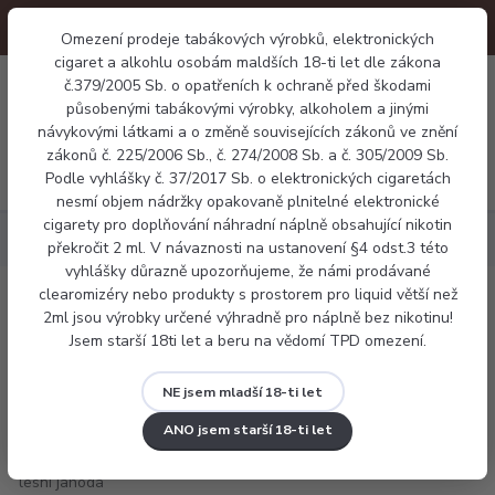
Omezení prodeje tabákových výrobků, elektronických
cigaret a alkohlu osobám maldších 18-ti let dle zákona
0
č.379/2005 Sb. o opatřeních k ochraně před škodami
0 Kč
působenými tabákovými výrobky, alkoholem a jinými
návykovými látkami a o změně souvisejících zákonů ve znění
zákonů č. 225/2006 Sb., č. 274/2008 Sb. a č. 305/2009 Sb.
Menu
Podle vyhlášky č. 37/2017 Sb. o elektronických cigaretách
nesmí objem nádržky opakovaně plnitelné elektronické
cigarety pro doplňování náhradní náplně obsahující nikotin
Náplně
Frutie lesní jahoda 10ml
překročit 2 ml. V návaznosti na ustanovení §4 odst.3 této
vyhlášky důrazně upozorňujeme, že námi prodávané
clearomizéry nebo produkty s prostorem pro liquid větší než
Frutie lesní jahoda 10ml
2ml jsou výrobky určené výhradně pro náplně bez nikotinu!
Jsem starší 18ti let a beru na vědomí TPD omezení.
NE jsem mladší 18-ti let
ANO jsem starší 18-ti let