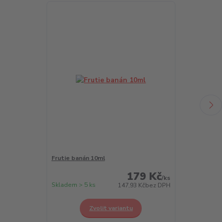
Frutie banán 10ml
Frutie borůvk
179 Kč
/
ks
Skladem > 5 ks
Skladem > 5 k
147,93 Kč
bez DPH
Zvolit variantu
Z