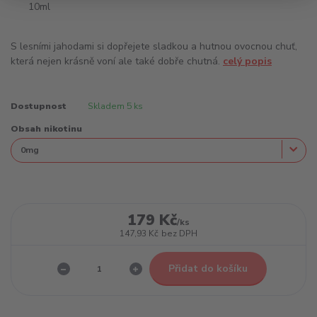
S lesními jahodami si dopřejete sladkou a hutnou ovocnou chuť,
která nejen krásně voní ale také dobře chutná.
celý popis
Dostupnost
Skladem 5 ks
Obsah nikotinu
179 Kč
/
ks
147,93 Kč
bez DPH
Přidat do košíku