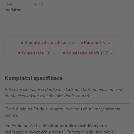
Číslo
Frutie
produktu:
Kompletní specifikace
Parametry
Komentáře
0
Související zboží
12
Kompletní specifikace
S lesními jahodami si dopřejete sladkou a hutnou ovocnou chuť,
která nejen krásně voní ale také dobře chutná.
Skvělé náplně Frutie s bohatou ovocnou chutí ve vyváženém
poměru.
Jen Frutie nabízí tak
širokou nabídku osvědčených a
oblíbených ovocných příchutí
. Prvotřídní e-liquidy nabízí