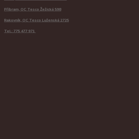
Příbram, OC Tesco Žežická 598
Rakovník, OC Tesco Luženská 2725
Tel.: 775 477 971