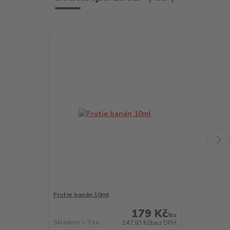
Frutie banán 10ml
Frutie borůvk
179 Kč
/
ks
Skladem > 5 ks
Skladem > 5 k
147,93 Kč
bez DPH