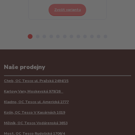
Zvolit variantu
Z
Naše prodejny
Cheb, OC Tesco ul. Pražská 2494/15
Karlovy Vary, Moskevská 979/26
Kladno, OC Tesco ul. Americká 2777
Kolín, OC Tesco V Kasárnách 1019
Mělník, OC Tesco Vodárenská 3653
Most, OC Tesco Rudolická 1706/4