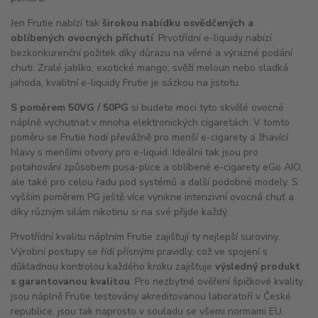
Jen Frutie nabízí tak
širokou nabídku osvědčených a
oblíbených ovocných příchutí
. Prvotřídní e-liquidy nabízí
bezkonkurenční požitek díky důrazu na věrné a výrazné podání
chuti. Zralé jablko, exotické mango, svěží meloun nebo sladká
jahoda, kvalitní e-liquidy Frutie je sázkou na jistotu.
S poměrem 50VG / 50PG
si budete moci tyto skvělé ovocné
náplně vychutnat v mnoha elektronických cigaretách. V tomto
poměru se Frutie hodí převážně pro menší e-cigarety a žhavící
hlavy s menšími otvory pro e-liquid. Ideální tak jsou pro
potahování způsobem pusa-plíce a oblíbené e-cigarety eGo
AIO
,
ale také pro celou řadu pod systémů a další podobné modely. S
vyšším poměrem PG ještě více vynikne intenzivní ovocná chuť a
díky různým silám nikotinu si na své přijde každý.
Prvotřídní kvalitu náplním Frutie zajišťují ty nejlepší suroviny.
Výrobní postupy se řídí přísnými pravidly, což ve spojení s
důkladnou kontrolou každého kroku zajišťuje
výsledný produkt
s garantovanou kvalitou
. Pro nezbytné ověření špičkové kvality
jsou náplně Frutie testovány akreditovanou laboratoří v České
republice, jsou tak naprosto v souladu se všemi normami EU.