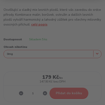
Osvěžující a sladký mix lesních plodů, které vás zavedou do srdce
přírody. Kombinace malin, borůvek, ostružin a dalších lesních
plodů vytváří harmonický a lahodný zážitek pro všechny milovníky
ovocných příchutí.
celý popis
Dostupnost
Skladem 5 ks
Obsah nikotinu
179 Kč
/
ks
147,93 Kč
bez DPH
Přidat do košíku