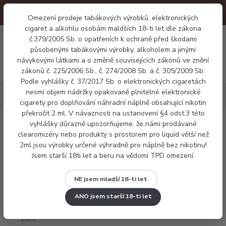
Omezení prodeje tabákových výrobků, elektronických
cigaret a alkohlu osobám maldších 18-ti let dle zákona
0
0 Kč
č.379/2005 Sb. o opatřeních k ochraně před škodami
působenými tabákovými výrobky, alkoholem a jinými
návykovými látkami a o změně souvisejících zákonů ve znění
Menu
zákonů č. 225/2006 Sb., č. 274/2008 Sb. a č. 305/2009 Sb.
Podle vyhlášky č. 37/2017 Sb. o elektronických cigaretách
nesmí objem nádržky opakovaně plnitelné elektronické
Náplně
Frutie lesní plody 10ml
cigarety pro doplňování náhradní náplně obsahující nikotin
překročit 2 ml. V návaznosti na ustanovení §4 odst.3 této
vyhlášky důrazně upozorňujeme, že námi prodávané
Frutie lesní plody 10ml
clearomizéry nebo produkty s prostorem pro liquid větší než
2ml jsou výrobky určené výhradně pro náplně bez nikotinu!
Jsem starší 18ti let a beru na vědomí TPD omezení.
NE jsem mladší 18-ti let
ANO jsem starší 18-ti let