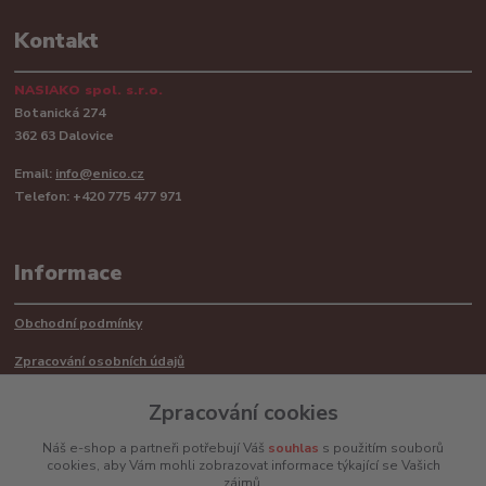
Kontakt
NASIAKO spol. s.r.o.
Botanická 274
362 63 Dalovice
Email:
info@enico.cz
Telefon: +420 775 477 971
Informace
Obchodní podmínky
Zpracování osobních údajů
Reklamační řád
Zpracování cookies
Recyklace barerií
Náš e-shop a partneři potřebují Váš
souhlas
s použitím souborů
cookies, aby Vám mohli zobrazovat informace týkající se Vašich
Mimosoudní řešení sporů ADR
zájmů.