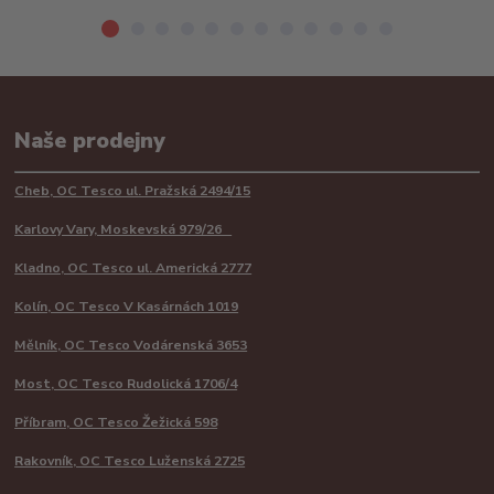
Naše prodejny
Cheb, OC Tesco ul. Pražská 2494/15
Karlovy Vary, Moskevská 979/26
Kladno, OC Tesco ul. Americká 2777
Kolín, OC Tesco V Kasárnách 1019
Mělník, OC Tesco Vodárenská 3653
Most, OC Tesco Rudolická 1706/4
Příbram, OC Tesco Žežická 598
Rakovník, OC Tesco Luženská 2725