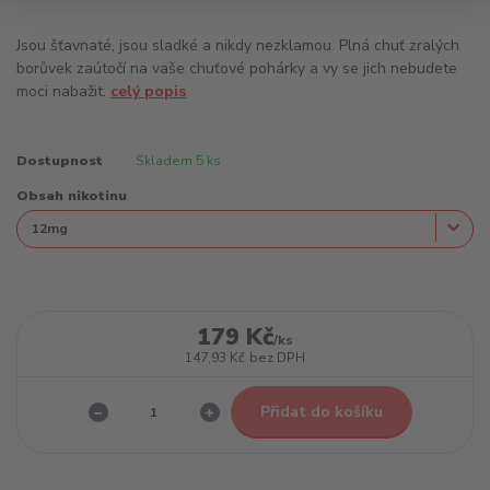
Jsou šťavnaté, jsou sladké a nikdy nezklamou. Plná chuť zralých
borůvek zaútočí na vaše chuťové pohárky a vy se jich nebudete
moci nabažit.
celý popis
Dostupnost
Skladem 5 ks
Obsah nikotinu
179 Kč
/
ks
147,93 Kč
bez DPH
Přidat do košíku