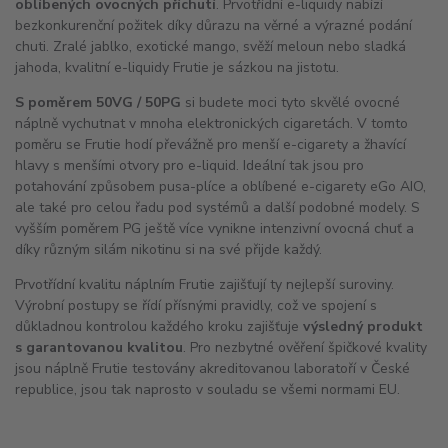
oblíbených ovocných příchutí
. Prvotřídní e-liquidy nabízí
bezkonkurenční požitek díky důrazu na věrné a výrazné podání
chuti. Zralé jablko, exotické mango, svěží meloun nebo sladká
jahoda, kvalitní e-liquidy Frutie je sázkou na jistotu.
S poměrem 50VG / 50PG
si budete moci tyto skvělé ovocné
náplně vychutnat v mnoha elektronických cigaretách. V tomto
poměru se Frutie hodí převážně pro menší e-cigarety a žhavící
hlavy s menšími otvory pro e-liquid. Ideální tak jsou pro
potahování způsobem pusa-plíce a oblíbené e-cigarety eGo
AIO
,
ale také pro celou řadu pod systémů a další podobné modely. S
vyšším poměrem PG ještě více vynikne intenzivní ovocná chuť a
díky různým silám nikotinu si na své přijde každý.
Prvotřídní kvalitu náplním Frutie zajišťují ty nejlepší suroviny.
Výrobní postupy se řídí přísnými pravidly, což ve spojení s
důkladnou kontrolou každého kroku zajišťuje
výsledný produkt
s garantovanou kvalitou
. Pro nezbytné ověření špičkové kvality
jsou náplně Frutie testovány akreditovanou laboratoří v České
republice, jsou tak naprosto v souladu se všemi normami EU.