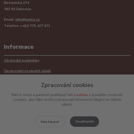
Botanická 274
362 63 Dalovice
Email:
info@enico.cz
Telefon: +420 775 477 971
Informace
Obchodní podmínky
Zpracování osobních údajů
Reklamační řád
Zpracování cookies
Recyklace barerií
Náš e-shop a partneři potřebují Váš
souhlas
s použitím souborů
cookies, aby Vám mohli zobrazovat informace týkající se Vašich
Mimosoudní řešení sporů ADR
zájmů.
Souhlasím
Nastavení
www.enico.cz