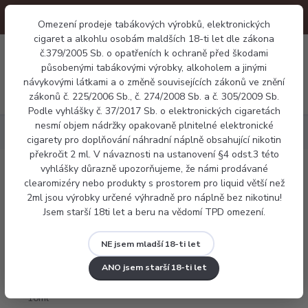
Omezení prodeje tabákových výrobků, elektronických
cigaret a alkohlu osobám maldších 18-ti let dle zákona
0
0 Kč
č.379/2005 Sb. o opatřeních k ochraně před škodami
působenými tabákovými výrobky, alkoholem a jinými
návykovými látkami a o změně souvisejících zákonů ve znění
Menu
zákonů č. 225/2006 Sb., č. 274/2008 Sb. a č. 305/2009 Sb.
Podle vyhlášky č. 37/2017 Sb. o elektronických cigaretách
nesmí objem nádržky opakovaně plnitelné elektronické
Náplně
Frutie borůvka 10ml
cigarety pro doplňování náhradní náplně obsahující nikotin
překročit 2 ml. V návaznosti na ustanovení §4 odst.3 této
vyhlášky důrazně upozorňujeme, že námi prodávané
Frutie borůvka 10ml
clearomizéry nebo produkty s prostorem pro liquid větší než
2ml jsou výrobky určené výhradně pro náplně bez nikotinu!
Jsem starší 18ti let a beru na vědomí TPD omezení.
NE jsem mladší 18-ti let
ANO jsem starší 18-ti let