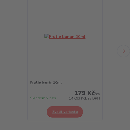
Frutie banán 10ml
Frutie borůvk
179 Kč
/
ks
Skladem > 5 ks
Skladem > 5 k
147,93 Kč
bez DPH
Zvolit variantu
Z