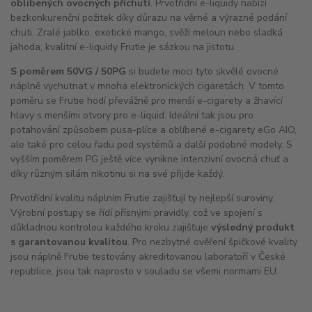
oblíbených ovocných příchutí
. Prvotřídní e-liquidy nabízí
bezkonkurenční požitek díky důrazu na věrné a výrazné podání
chuti. Zralé jablko, exotické mango, svěží meloun nebo sladká
jahoda, kvalitní e-liquidy Frutie je sázkou na jistotu.
S poměrem 50VG / 50PG
si budete moci tyto skvělé ovocné
náplně vychutnat v mnoha elektronických cigaretách. V tomto
poměru se Frutie hodí převážně pro menší e-cigarety a žhavící
hlavy s menšími otvory pro e-liquid. Ideální tak jsou pro
potahování způsobem pusa-plíce a oblíbené e-cigarety eGo
AIO
,
ale také pro celou řadu pod systémů a další podobné modely. S
vyšším poměrem PG ještě více vynikne intenzivní ovocná chuť a
díky různým silám nikotinu si na své přijde každý.
Prvotřídní kvalitu náplním Frutie zajišťují ty nejlepší suroviny.
Výrobní postupy se řídí přísnými pravidly, což ve spojení s
důkladnou kontrolou každého kroku zajišťuje
výsledný produkt
s garantovanou kvalitou
. Pro nezbytné ověření špičkové kvality
jsou náplně Frutie testovány akreditovanou laboratoří v České
republice, jsou tak naprosto v souladu se všemi normami EU.