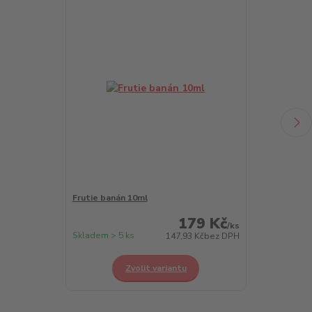
Frutie banán 10ml
Frutie borůvk
179 Kč
/
ks
Skladem > 5 ks
Skladem > 5 k
147,93 Kč
bez DPH
Zvolit variantu
Z