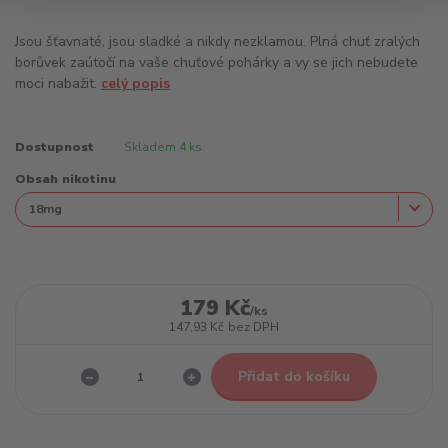
Jsou šťavnaté, jsou sladké a nikdy nezklamou. Plná chuť zralých
borůvek zaútočí na vaše chuťové pohárky a vy se jich nebudete
moci nabažit.
celý popis
Dostupnost
Skladem 4 ks
Obsah nikotinu
179 Kč
/
ks
147,93 Kč
bez DPH
Přidat do košíku