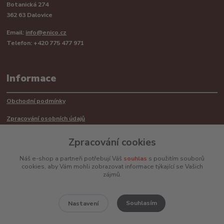
Botanická 274
362 63 Dalovice
Email:
info@enico.cz
Telefon: +420 775 477 971
Informace
Obchodní podmínky
Zpracování osobních údajů
Reklamační řád
Zpracování cookies
Recyklace barerií
Náš e-shop a partneři potřebují Váš
souhlas
s použitím souborů
cookies, aby Vám mohli zobrazovat informace týkající se Vašich
Mimosoudní řešení sporů ADR
zájmů.
Souhlasím
Nastavení
www.enico.cz