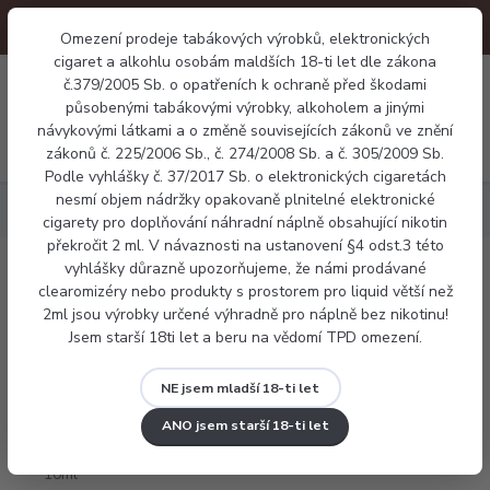
Omezení prodeje tabákových výrobků, elektronických
cigaret a alkohlu osobám maldších 18-ti let dle zákona
0
0 Kč
č.379/2005 Sb. o opatřeních k ochraně před škodami
působenými tabákovými výrobky, alkoholem a jinými
návykovými látkami a o změně souvisejících zákonů ve znění
Menu
zákonů č. 225/2006 Sb., č. 274/2008 Sb. a č. 305/2009 Sb.
Podle vyhlášky č. 37/2017 Sb. o elektronických cigaretách
nesmí objem nádržky opakovaně plnitelné elektronické
Náplně
Frutie borůvka 10ml
cigarety pro doplňování náhradní náplně obsahující nikotin
překročit 2 ml. V návaznosti na ustanovení §4 odst.3 této
vyhlášky důrazně upozorňujeme, že námi prodávané
Frutie borůvka 10ml
clearomizéry nebo produkty s prostorem pro liquid větší než
2ml jsou výrobky určené výhradně pro náplně bez nikotinu!
Jsem starší 18ti let a beru na vědomí TPD omezení.
NE jsem mladší 18-ti let
ANO jsem starší 18-ti let