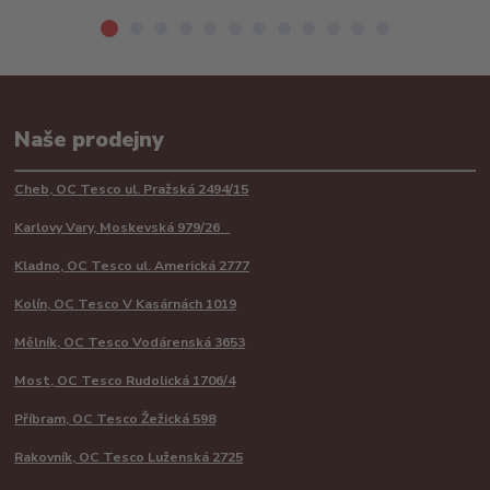
Naše prodejny
Cheb, OC Tesco ul. Pražská 2494/15
Karlovy Vary, Moskevská 979/26
Kladno, OC Tesco ul. Americká 2777
Kolín, OC Tesco V Kasárnách 1019
Mělník, OC Tesco Vodárenská 3653
Most, OC Tesco Rudolická 1706/4
Příbram, OC Tesco Žežická 598
Rakovník, OC Tesco Luženská 2725