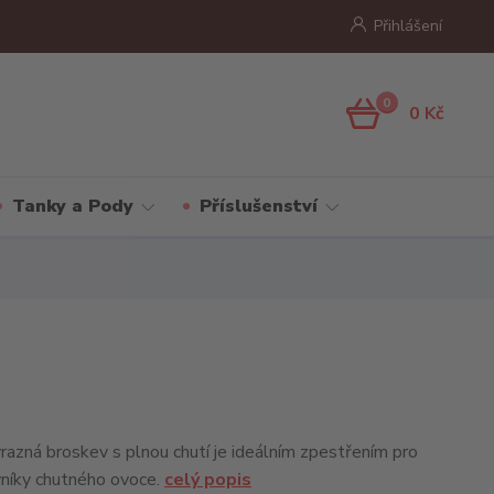
Přihlášení
0
0 Kč
Tanky a Pody
Příslušenství
ýrazná broskev s plnou chutí je ideálním zpestřením pro
níky chutného ovoce.
celý popis