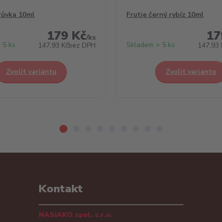
růvka 10ml
Frutie černý rybíz 10ml
179 Kč
17
/
ks
 5 ks
Skladem > 5 ks
147,93 Kč
bez DPH
147,93 
Zvolit variantu
Zvolit variantu
Kontakt
NASIAKO spol. s.r.o.