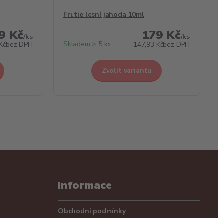
Frutie lesní jahoda 10ml
9 Kč
179 Kč
/
ks
/
ks
Skladem > 5 ks
Kč
bez DPH
147,93 Kč
bez DPH
Zvolit variantu
Informace
Obchodní podmínky