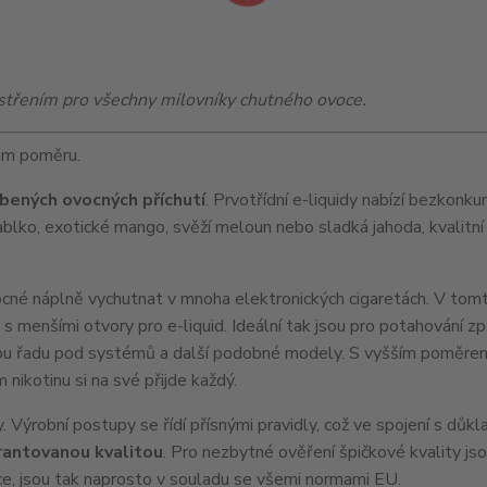
pestřením pro všechny milovníky chutného ovoce.
ém poměru.
bených ovocných příchutí
. Prvotřídní e-liquidy nabízí bezkonku
jablko, exotické mango, svěží meloun nebo sladká jahoda, kvalitní 
ocné náplně vychutnat v mnoha elektronických cigaretách. V to
y s menšími otvory pro e-liquid. Ideální tak jsou pro potahování
elou řadu pod systémů a další podobné modely. S vyšším poměr
 nikotinu si na své přijde každý.
iny. Výrobní postupy se řídí přísnými pravidly, což ve spojení s důk
rantovanou kvalitou
. Pro nezbytné ověření špičkové kvality js
ce, jsou tak naprosto v souladu se všemi normami EU.