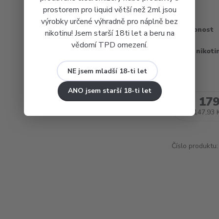
prostorem pro liquid větší než 2ml jsou
výrobky určené výhradně pro náplně bez
Dostupnost
nikotinu! Jsem starší 18ti let a beru na
vědomí TPD omezení.
Obsah nikoti
NE jsem mladší 18-ti let
ANO jsem starší 18-ti let
179
147,93 
Číslo produktu: