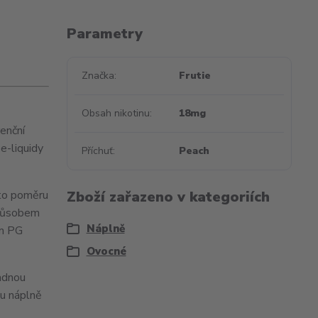
Parametry
Značka
Frutie
Obsah nikotinu
18mg
renční
e-liquidy
Příchuť
Peach
mto poměru
Zboží zařazeno v kategoriích
 způsobem
Náplně
em PG
Ovocné
ladnou
ou náplně