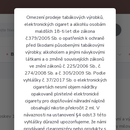
Omezení prodeje tabákových výrobků,
elektronických cigaret a alkohlu osobám
Hledat
maldších 18-ti let dle zákona
č.379/2005 Sb. o opatřeních k ochraně
před škodami působenými tabákovými
výrobky, alkoholem a jinými návykovými
Báze a příchutě
Jednorázové cigarety
látkami a o změně souvisejících zákonů
ve znění zákonů č. 225/2006 Sb., č.
274/2008 Sb. a č. 305/2009 Sb. Podle
vyhlášky č. 37/2017 Sb. o elektronických
cigaretách nesmí objem nádržky
opakovaně plnitelné elektronické
cigarety pro doplňování náhradní náplně
obsahující nikotin překročit 2 ml. V
návaznosti na ustanovení §4 odst.3 této
Intenzivní a v
vyhlášky důrazně upozorňujeme, že námi
všechny milov
prodávané clearomizéry nebo produkty s