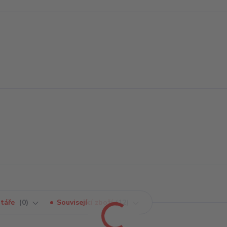
táře
0
Související zboží
12