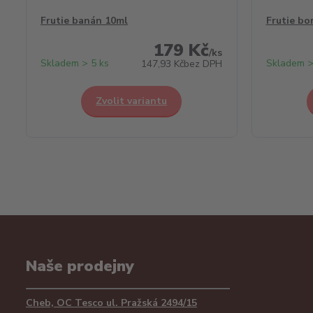
Frutie banán 10ml
Frutie bo
179 Kč
/
ks
Skladem > 5 ks
Skladem >
147,93 Kč
bez DPH
Zvolit variantu
Naše prodejny
Cheb, OC Tesco ul. Pražská 2494/15