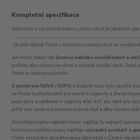
Kompletní specifikace
Intenzivní a výrazná broskev s plnou chutí je ideálním z
Skvělé náplně Frutie s bohatou ovocnou chutí ve vyvážen
Jen Frutie nabízí tak
širokou nabídku osvědčených a oblí
požitek díky důrazu na věrné a výrazné podání chuti. Zralé 
Frutie je sázkou na jistotu.
S poměrem 50VG / 50PG
si budete moci tyto skvělé ov
se Frutie hodí převážně pro menší e-cigarety a žhavící hlav
pusa-plíce a oblíbené e-cigarety eGo
AIO
, ale také pro c
ještě více vynikne intenzivní ovocná chuť a díky různým silám
Prvotřídní kvalitu náplním Frutie zajišťují ty nejlepší surov
kontrolou každého kroku zajišťuje
výsledný produkt s ga
Frutie testovány akreditovanou laboratoří v České republi