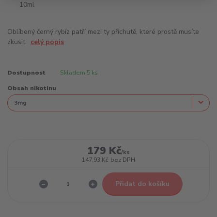
Oblíbený černý rybíz patří mezi ty příchutě, které prostě musíte
zkusit.
celý popis
Dostupnost
Skladem 5 ks
Obsah nikotinu
179 Kč
/
ks
147,93 Kč
bez DPH
Přidat do košíku