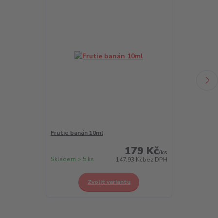
Frutie banán 10ml
Frutie borůvk
179 Kč
/
ks
Skladem > 5 ks
Skladem > 5 k
147,93 Kč
bez DPH
Zvolit variantu
Z