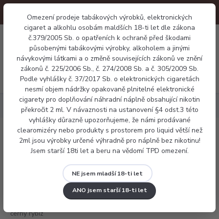
Omezení prodeje tabákových výrobků, elektronických
cigaret a alkohlu osobám maldších 18-ti let dle zákona
0
č.379/2005 Sb. o opatřeních k ochraně před škodami
0 Kč
působenými tabákovými výrobky, alkoholem a jinými
návykovými látkami a o změně souvisejících zákonů ve znění
zákonů č. 225/2006 Sb., č. 274/2008 Sb. a č. 305/2009 Sb.
Menu
Podle vyhlášky č. 37/2017 Sb. o elektronických cigaretách
nesmí objem nádržky opakovaně plnitelné elektronické
cigarety pro doplňování náhradní náplně obsahující nikotin
Náplně
Frutie černý rybíz 10ml
překročit 2 ml. V návaznosti na ustanovení §4 odst.3 této
vyhlášky důrazně upozorňujeme, že námi prodávané
clearomizéry nebo produkty s prostorem pro liquid větší než
Frutie černý rybíz 10ml
2ml jsou výrobky určené výhradně pro náplně bez nikotinu!
Jsem starší 18ti let a beru na vědomí TPD omezení.
NE jsem mladší 18-ti let
ANO jsem starší 18-ti let