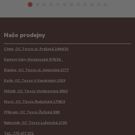
Naše prodejny
Cheb, OC Tesco ul. Pražská 2494/15
Karlovy Vary, Moskevská 979/26
Kladno, OC Tesco ul. Americká 2777
Kolín, OC Tesco V Kasárnách 1019
Mělník, OC Tesco Vodárenská 3653
Most, OC Tesco Rudolická 1706/4
Příbram, OC Tesco Žežická 598
Rakovník, OC Tesco Luženská 2725
Tel.: 775 477 971