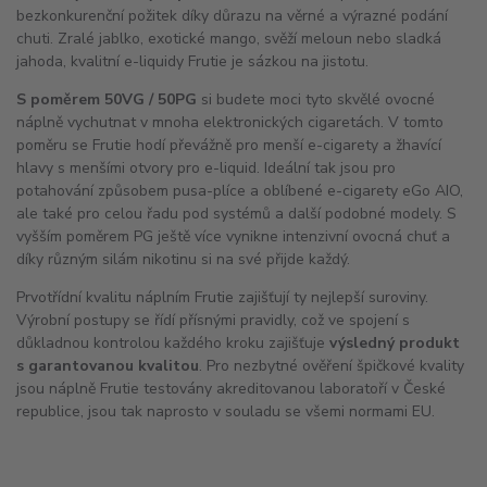
bezkonkurenční požitek díky důrazu na věrné a výrazné podání
chuti. Zralé jablko, exotické mango, svěží meloun nebo sladká
jahoda, kvalitní e-liquidy Frutie je sázkou na jistotu.
S poměrem 50VG / 50PG
si budete moci tyto skvělé ovocné
náplně vychutnat v mnoha elektronických cigaretách. V tomto
poměru se Frutie hodí převážně pro menší e-cigarety a žhavící
hlavy s menšími otvory pro e-liquid. Ideální tak jsou pro
potahování způsobem pusa-plíce a oblíbené e-cigarety eGo
AIO
,
ale také pro celou řadu pod systémů a další podobné modely. S
vyšším poměrem PG ještě více vynikne intenzivní ovocná chuť a
díky různým silám nikotinu si na své přijde každý.
Prvotřídní kvalitu náplním Frutie zajišťují ty nejlepší suroviny.
Výrobní postupy se řídí přísnými pravidly, což ve spojení s
důkladnou kontrolou každého kroku zajišťuje
výsledný produkt
s garantovanou kvalitou
. Pro nezbytné ověření špičkové kvality
jsou náplně Frutie testovány akreditovanou laboratoří v České
republice, jsou tak naprosto v souladu se všemi normami EU.