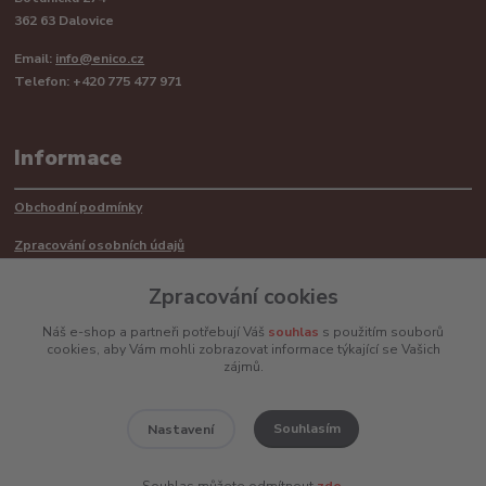
362 63 Dalovice
Email:
info@enico.cz
Telefon: +420 775 477 971
Informace
Obchodní podmínky
Zpracování osobních údajů
Reklamační řád
Zpracování cookies
Recyklace barerií
Náš e-shop a partneři potřebují Váš
souhlas
s použitím souborů
cookies, aby Vám mohli zobrazovat informace týkající se Vašich
Mimosoudní řešení sporů ADR
zájmů.
Souhlasím
Nastavení
www.enico.cz
Souhlas můžete odmítnout
zde
.