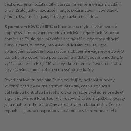
bezkonkurenční požitek díky důrazu na věrné a výrazné podání
chuti. Zralé jablko, exotické mango, svěží meloun nebo sladká
jahoda, kvalitní e-liquidy Frutie je sázkou na jistotu.
S poměrem 50VG / 50PG
si budete moci tyto skvělé ovocné
náplně vychutnat v mnoha elektronických cigaretách. V tomto
poměru se Frutie hodí převážně pro menší e-cigarety a žhavící
hlavy s menšími otvory pro e-liquid. Ideální tak jsou pro
potahování způsobem pusa-plíce a oblíbené e-cigarety eGo
AIO
,
ale také pro celou řadu pod systémů a další podobné modely. S
vyšším poměrem PG ještě více vynikne intenzivní ovocná chuť a
díky různým silám nikotinu si na své přijde každý.
Prvotřídní kvalitu náplním Frutie zajišťují ty nejlepší suroviny.
Výrobní postupy se řídí přísnými pravidly, což ve spojení s
důkladnou kontrolou každého kroku zajišťuje
výsledný produkt
s garantovanou kvalitou
. Pro nezbytné ověření špičkové kvality
jsou náplně Frutie testovány akreditovanou laboratoří v České
republice, jsou tak naprosto v souladu se všemi normami EU.