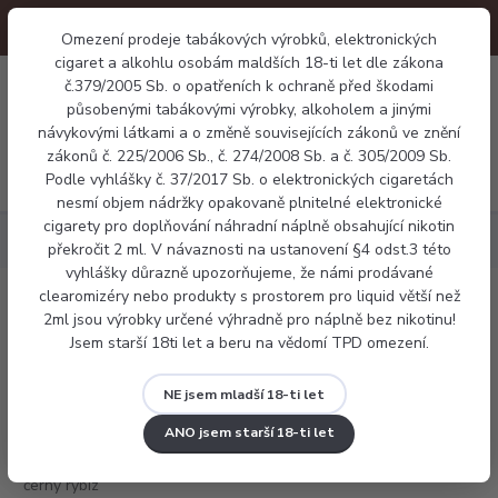
Omezení prodeje tabákových výrobků, elektronických
cigaret a alkohlu osobám maldších 18-ti let dle zákona
0
č.379/2005 Sb. o opatřeních k ochraně před škodami
0 Kč
působenými tabákovými výrobky, alkoholem a jinými
návykovými látkami a o změně souvisejících zákonů ve znění
zákonů č. 225/2006 Sb., č. 274/2008 Sb. a č. 305/2009 Sb.
Menu
Podle vyhlášky č. 37/2017 Sb. o elektronických cigaretách
nesmí objem nádržky opakovaně plnitelné elektronické
cigarety pro doplňování náhradní náplně obsahující nikotin
Náplně
Frutie černý rybíz 10ml
překročit 2 ml. V návaznosti na ustanovení §4 odst.3 této
vyhlášky důrazně upozorňujeme, že námi prodávané
clearomizéry nebo produkty s prostorem pro liquid větší než
Frutie černý rybíz 10ml
2ml jsou výrobky určené výhradně pro náplně bez nikotinu!
Jsem starší 18ti let a beru na vědomí TPD omezení.
NE jsem mladší 18-ti let
ANO jsem starší 18-ti let