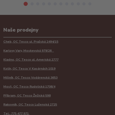
Naše prodejny
Cheb, OC Tesco ul. Pražská 2494/15
Karlovy Vary, Moskevská 979/26
Kladno, OC Tesco ul. Americká 2777
Kolín, OC Tesco V Kasárnách 1019
Mělník, OC Tesco Vodárenská 3653
Most, OC Tesco Rudolická 1706/4
Příbram, OC Tesco Žežická 598
Rakovník, OC Tesco Luženská 2725
Tel.: 775 477 971