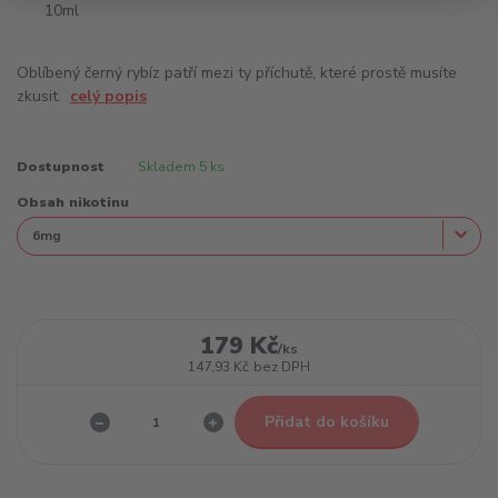
Oblíbený černý rybíz patří mezi ty příchutě, které prostě musíte
zkusit.
celý popis
Dostupnost
Skladem 5 ks
Obsah nikotinu
179 Kč
/
ks
147,93 Kč
bez DPH
Přidat do košíku