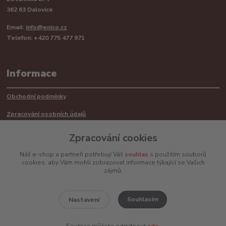
362 63 Dalovice
Email:
info@enico.cz
Telefon: +420 775 477 971
Informace
Obchodní podmínky
Zpracování osobních údajů
Reklamační řád
Zpracování cookies
Recyklace barerií
Náš e-shop a partneři potřebují Váš
souhlas
s použitím souborů
cookies, aby Vám mohli zobrazovat informace týkající se Vašich
Mimosoudní řešení sporů ADR
zájmů.
Souhlasím
Nastavení
www.enico.cz
Souhlas můžete odmítnout
zde
.