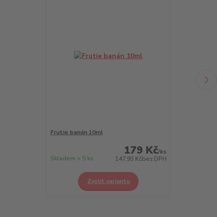
Frutie banán 10ml
Frutie borůvk
179 Kč
/
ks
Skladem > 5 ks
Skladem > 5 k
147,93 Kč
bez DPH
Zvolit variantu
Z