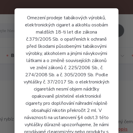
Omezení prodeje tabákových výrobků,
elektronických cigaret a alkohlu osobám
Hledat
maldších 18-ti let dle zákona
č.379/2005 Sb. o opatřeních k ochraně
před škodami působenými tabákovými
výrobky, alkoholem a jinými návykovými
Báze a příchutě
Jednorázové cigarety
látkami a o změně souvisejících zákonů
ve znění zákonů č. 225/2006 Sb., č.
274/2008 Sb. a č. 305/2009 Sb. Podle
vyhlášky č. 37/2017 Sb. o elektronických
cigaretách nesmí objem nádržky
opakovaně plnitelné elektronické
cigarety pro doplňování náhradní náplně
obsahující nikotin překročit 2 ml. V
návaznosti na ustanovení §4 odst.3 této
Oblíbený černý
vyhlášky důrazně upozorňujeme, že námi
celý popis
prodávané clearomizéry nebo produkty s