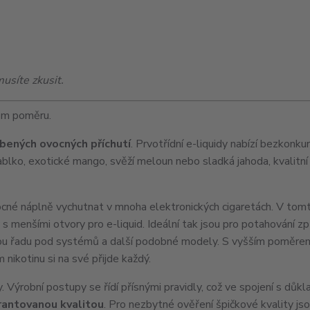
musíte zkusit.
ém poměru.
bených ovocných příchutí
. Prvotřídní e-liquidy nabízí bezkonku
jablko, exotické mango, svěží meloun nebo sladká jahoda, kvalitní 
ocné náplně vychutnat v mnoha elektronických cigaretách. V to
y s menšími otvory pro e-liquid. Ideální tak jsou pro potahování
elou řadu pod systémů a další podobné modely. S vyšším poměr
 nikotinu si na své přijde každý.
iny. Výrobní postupy se řídí přísnými pravidly, což ve spojení s důk
rantovanou kvalitou
. Pro nezbytné ověření špičkové kvality js