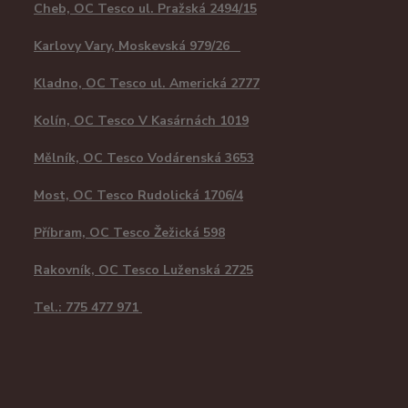
Cheb, OC Tesco ul. Pražská 2494/15
Karlovy Vary, Moskevská 979/26
Kladno, OC Tesco ul. Americká 2777
Kolín, OC Tesco V Kasárnách 1019
Mělník, OC Tesco Vodárenská 3653
Most, OC Tesco Rudolická 1706/4
Příbram, OC Tesco Žežická 598
Rakovník, OC Tesco Luženská 2725
Tel.: 775 477 971