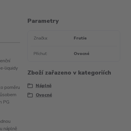
Parametry
Značka
Frutie
Příchuť
Ovocné
renční
e-liquidy
Zboží zařazeno v kategoriích
Náplně
mto poměru
 způsobem
Ovocné
em PG
ladnou
ou náplně