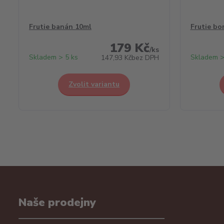
Frutie banán 10ml
Frutie bo
179 Kč
/
ks
Skladem > 5 ks
Skladem >
147,93 Kč
bez DPH
Zvolit variantu
Naše prodejny