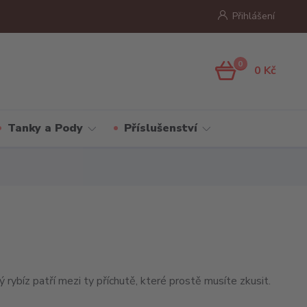
Přihlášení
0
0 Kč
Tanky a Pody
Příslušenství
 rybíz patří mezi ty příchutě, které prostě musíte zkusit.