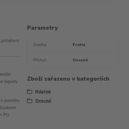
Parametry
m potahem
Značka
Frutie
Příchuť
Ovocné
renční
Zboží zařazeno v kategoriích
e-liquidy
Náplně
mto poměru
Ovocné
 způsobem
em PG