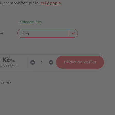
sluncem vyhřáté pláže.
celý popis
Skladem 5 ks
nu
 Kč
/
ks
Přidat do košíku
Kč
bez DPH
Frutie