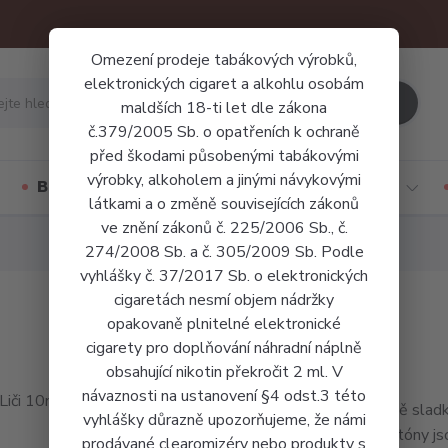
Omezení prodeje tabákových výrobků,
elektronických cigaret a alkohlu osobám
Hledat
maldších 18-ti let dle zákona
č.379/2005 Sb. o opatřeních k ochraně
před škodami působenými tabákovými
výrobky, alkoholem a jinými návykovými
Báze a příchutě
Jednorázové cigarety
látkami a o změně souvisejících zákonů
ve znění zákonů č. 225/2006 Sb., č.
274/2008 Sb. a č. 305/2009 Sb. Podle
vyhlášky č. 37/2017 Sb. o elektronických
cigaretách nesmí objem nádržky
opakovaně plnitelné elektronické
cigarety pro doplňování náhradní náplně
obsahující nikotin překročit 2 ml. V
návaznosti na ustanovení §4 odst.3 této
Výrazně sladk
vyhlášky důrazně upozorňujeme, že námi
jemné tóny j
prodávané clearomizéry nebo produkty s