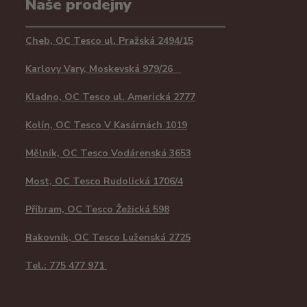
Naše prodejny
Cheb, OC Tesco ul. Pražská 2494/15
Karlovy Vary, Moskevská 979/26
Kladno, OC Tesco ul. Americká 2777
Kolín, OC Tesco V Kasárnách 1019
Mělník, OC Tesco Vodárenská 3653
Most, OC Tesco Rudolická 1706/4
Příbram, OC Tesco Žežická 598
Rakovník, OC Tesco Luženská 2725
Tel.: 775 477 971