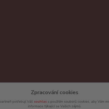
Zpracování cookies
artneři potřebují Váš
souhlas
s použitím souborů cookies, aby Vám mo
informace týkající se Vašich zájmů.