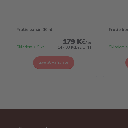
Frutie banán 10ml
Frutie bo
179 Kč
/
ks
Skladem > 5 ks
Skladem >
147,93 Kč
bez DPH
Zvolit variantu