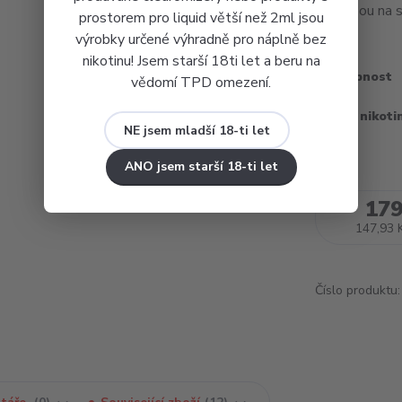
přenesou na 
prostorem pro liquid větší než 2ml jsou
výrobky určené výhradně pro náplně bez
nikotinu! Jsem starší 18ti let a beru na
Dostupnost
vědomí TPD omezení.
Obsah nikoti
NE jsem mladší 18-ti let
ANO jsem starší 18-ti let
179
147,93 
Číslo produktu: