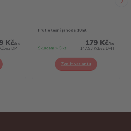
Frutie lesní jahoda 10ml
9 Kč
179 Kč
/
ks
/
ks
Skladem > 5 ks
Kč
bez DPH
147,93 Kč
bez DPH
Zvolit variantu