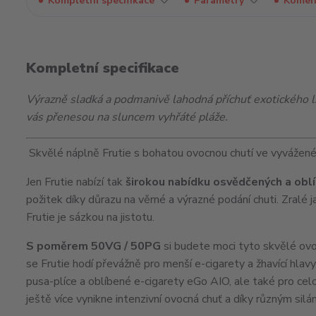
Kompletní specifikace
Parametry
Komen
Kompletní specifikace
Výrazně sladká a podmanivě lahodná příchuť exotického 
vás přenesou na sluncem vyhřáté pláže.
Skvělé náplně Frutie s bohatou ovocnou chutí ve vyvážen
Jen Frutie nabízí tak
širokou nabídku osvědčených a oblí
požitek díky důrazu na věrné a výrazné podání chuti. Zralé 
Frutie je sázkou na jistotu.
S poměrem 50VG / 50PG
si budete moci tyto skvělé ov
se Frutie hodí převážně pro menší e-cigarety a žhavící hlav
pusa-plíce a oblíbené e-cigarety eGo
AIO
, ale také pro c
ještě více vynikne intenzivní ovocná chuť a díky různým silám