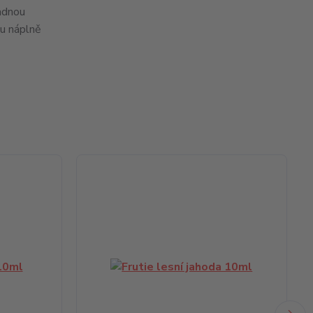
ladnou
ou náplně