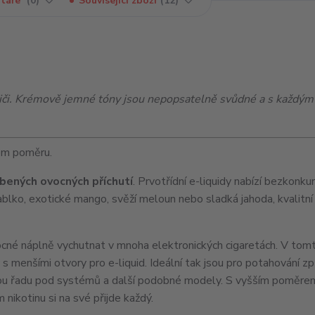
táře
0
Související zboží
12
liči. Krémově jemné tóny jsou nepopsatelně svůdné a s každý
ém poměru.
bených ovocných příchutí
. Prvotřídní e-liquidy nabízí bezkonku
jablko, exotické mango, svěží meloun nebo sladká jahoda, kvalitní 
ocné náplně vychutnat v mnoha elektronických cigaretách. V to
y s menšími otvory pro e-liquid. Ideální tak jsou pro potahování
elou řadu pod systémů a další podobné modely. S vyšším poměr
 nikotinu si na své přijde každý.