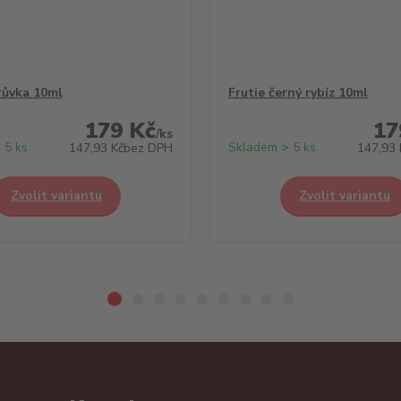
růvka 10ml
Frutie černý rybíz 10ml
179 Kč
17
/
ks
 5 ks
Skladem > 5 ks
147,93 Kč
bez DPH
147,93 
Zvolit variantu
Zvolit variantu