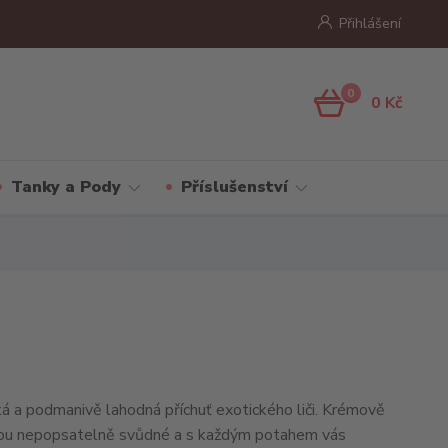
Přihlášení
0
0 Kč
Tanky a Pody
Příslušenství
á a podmanivě lahodná příchuť exotického liči. Krémově
sou nepopsatelně svůdné a s každým potahem vás