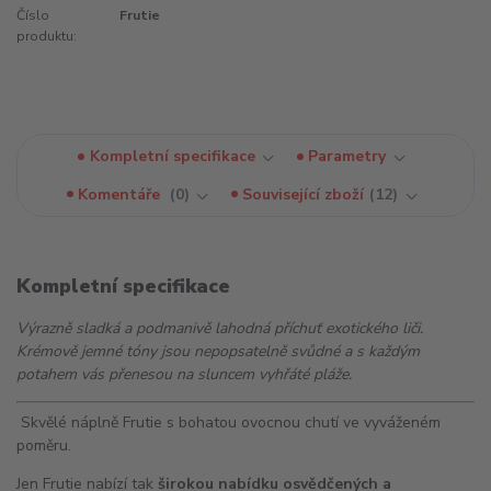
Číslo
Frutie
produktu:
Kompletní specifikace
Parametry
Komentáře
0
Související zboží
12
Kompletní specifikace
Výrazně sladká a podmanivě lahodná příchuť exotického liči.
Krémově jemné tóny jsou nepopsatelně svůdné a s každým
potahem vás přenesou na sluncem vyhřáté pláže.
Skvělé náplně Frutie s bohatou ovocnou chutí ve vyváženém
poměru.
Jen Frutie nabízí tak
širokou nabídku osvědčených a