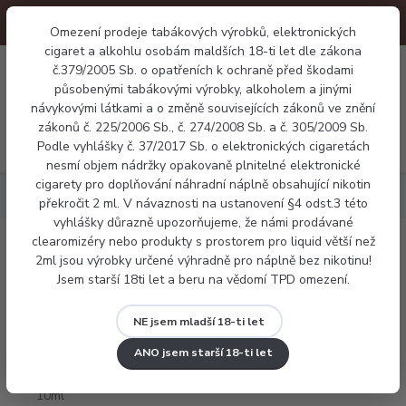
Omezení prodeje tabákových výrobků, elektronických
cigaret a alkohlu osobám maldších 18-ti let dle zákona
0
č.379/2005 Sb. o opatřeních k ochraně před škodami
0 Kč
působenými tabákovými výrobky, alkoholem a jinými
návykovými látkami a o změně souvisejících zákonů ve znění
zákonů č. 225/2006 Sb., č. 274/2008 Sb. a č. 305/2009 Sb.
Menu
Podle vyhlášky č. 37/2017 Sb. o elektronických cigaretách
nesmí objem nádržky opakovaně plnitelné elektronické
cigarety pro doplňování náhradní náplně obsahující nikotin
Náplně
Frutie Liči 10ml
překročit 2 ml. V návaznosti na ustanovení §4 odst.3 této
vyhlášky důrazně upozorňujeme, že námi prodávané
clearomizéry nebo produkty s prostorem pro liquid větší než
Frutie Liči 10ml
2ml jsou výrobky určené výhradně pro náplně bez nikotinu!
Jsem starší 18ti let a beru na vědomí TPD omezení.
NE jsem mladší 18-ti let
ANO jsem starší 18-ti let