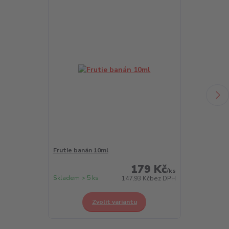
Frutie banán 10ml
Frutie borůvk
179 Kč
/
ks
Skladem > 5 ks
Skladem > 5 k
147,93 Kč
bez DPH
Zvolit variantu
Z