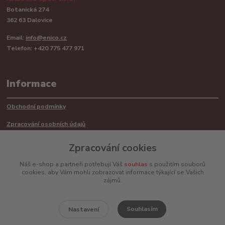
Botanická 274
362 63 Dalovice
Email:
info@enico.cz
Telefon: +420 775 477 971
Informace
Obchodní podmínky
Zpracování osobních údajů
Reklamační řád
Zpracování cookies
Recyklace barerií
Náš e-shop a partneři potřebují Váš
souhlas
s použitím souborů
cookies, aby Vám mohli zobrazovat informace týkající se Vašich
Mimosoudní řešení sporů ADR
zájmů.
Souhlasím
Nastavení