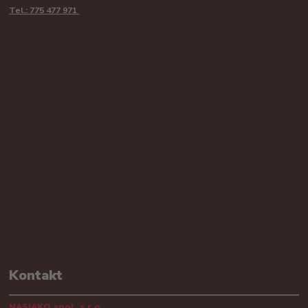
Tel.: 775 477 971
Kontakt
NASIAKO spol. s.r.o.