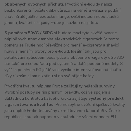
oblíbených ovocných příchutí
. Prvotřídní e-liquidy nabízí
bezkonkurenční požitek díky důrazu na věrné a výrazné podání
chuti. Zralé jablko, exotické mango, svěží meloun nebo sladká
jahoda, kvalitní e-liquidy Frutie je sázkou na jistotu.
S poměrem 50VG / 50PG
si budete moci tyto skvělé ovocné
náplně vychutnat v mnoha elektronických cigaretách. V tomto
poměru se Frutie hodí převážně pro menší e-cigarety a žhavící
hlavy s menšími otvory pro e-liquid. Ideální tak jsou pro
potahování způsobem pusa-plíce a oblíbené e-cigarety eGo
AIO
,
ale také pro celou řadu pod systémů a další podobné modely. S
vyšším poměrem PG ještě více vynikne intenzivní ovocná chuť a
díky různým silám nikotinu si na své přijde každý.
Prvotřídní kvalitu náplním Frutie zajišťují ty nejlepší suroviny.
Výrobní postupy se řídí přísnými pravidly, což ve spojení s
důkladnou kontrolou každého kroku zajišťuje
výsledný produkt
s garantovanou kvalitou
. Pro nezbytné ověření špičkové kvality
jsou náplně Frutie testovány akreditovanou laboratoří v České
republice, jsou tak naprosto v souladu se všemi normami EU.