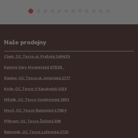
Naše prodejny
Cheb, OC Tesco ul. Pražská 2494/15
Karlovy Vary, Moskevská 979/26
Kladno, OC Tesco ul. Americká 2777
Kolín, OC Tesco V Kasárnách 1019
Mělník, OC Tesco Vodárenská 3653
Most, OC Tesco Rudolická 1706/4
Příbram, OC Tesco Žežická 598
Rakovník, OC Tesco Luženská 2725