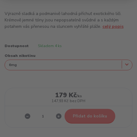
Výrazně sladká a podmanivě lahodná příchuť exotického liči.
Krémově jemné tóny jsou nepopsatelně svůdné a s každým
potahem vás přenesou na sluncem vyhřáté pláže.
celý popis
Dostupnost
Skladem 4 ks
Obsah nikotinu
179 Kč
/
ks
147,93 Kč
bez DPH
Přidat do košíku