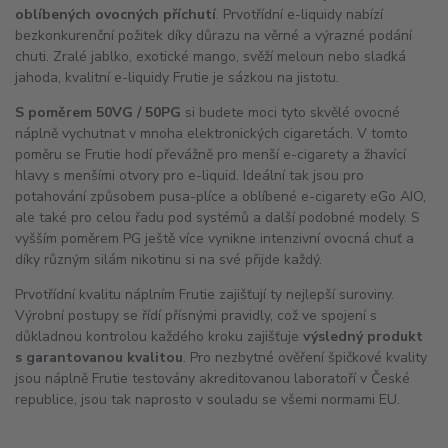
oblíbených ovocných příchutí
. Prvotřídní e-liquidy nabízí
bezkonkurenční požitek díky důrazu na věrné a výrazné podání
chuti. Zralé jablko, exotické mango, svěží meloun nebo sladká
jahoda, kvalitní e-liquidy Frutie je sázkou na jistotu.
S poměrem 50VG / 50PG
si budete moci tyto skvělé ovocné
náplně vychutnat v mnoha elektronických cigaretách. V tomto
poměru se Frutie hodí převážně pro menší e-cigarety a žhavící
hlavy s menšími otvory pro e-liquid. Ideální tak jsou pro
potahování způsobem pusa-plíce a oblíbené e-cigarety eGo
AIO
,
ale také pro celou řadu pod systémů a další podobné modely. S
vyšším poměrem PG ještě více vynikne intenzivní ovocná chuť a
díky různým silám nikotinu si na své přijde každý.
Prvotřídní kvalitu náplním Frutie zajišťují ty nejlepší suroviny.
Výrobní postupy se řídí přísnými pravidly, což ve spojení s
důkladnou kontrolou každého kroku zajišťuje
výsledný produkt
s garantovanou kvalitou
. Pro nezbytné ověření špičkové kvality
jsou náplně Frutie testovány akreditovanou laboratoří v České
republice, jsou tak naprosto v souladu se všemi normami EU.