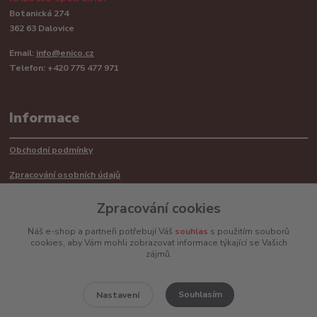
Botanická 274
362 63 Dalovice
Email:
info@enico.cz
Telefon: +420 775 477 971
Informace
Obchodní podmínky
Zpracování osobních údajů
Reklamační řád
Zpracování cookies
Recyklace barerií
Náš e-shop a partneři potřebují Váš
souhlas
s použitím souborů
cookies, aby Vám mohli zobrazovat informace týkající se Vašich
Mimosoudní řešení sporů ADR
zájmů.
Souhlasím
Nastavení