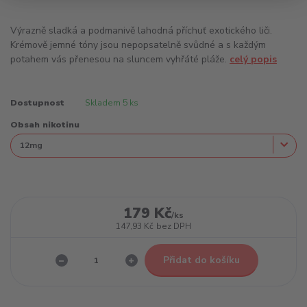
Výrazně sladká a podmanivě lahodná příchuť exotického liči.
Krémově jemné tóny jsou nepopsatelně svůdné a s každým
potahem vás přenesou na sluncem vyhřáté pláže.
celý popis
Dostupnost
Skladem 5 ks
Obsah nikotinu
179 Kč
/
ks
147,93 Kč
bez DPH
Přidat do košíku