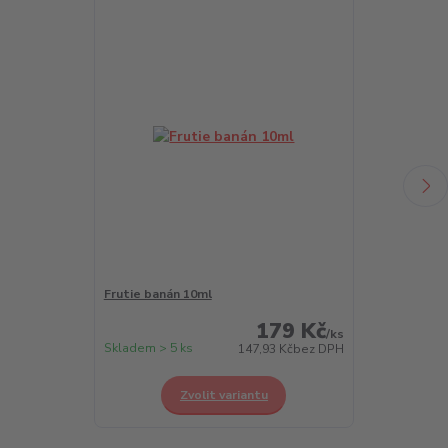
Frutie banán 10ml
Frutie borůvk
179 Kč
/
ks
Skladem > 5 ks
Skladem > 5 k
147,93 Kč
bez DPH
Zvolit variantu
Z