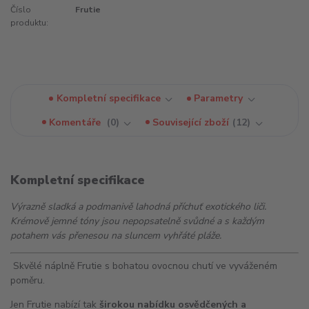
Číslo
Frutie
produktu:
Kompletní specifikace
Parametry
Komentáře
0
Související zboží
12
Kompletní specifikace
Výrazně sladká a podmanivě lahodná příchuť exotického liči.
Krémově jemné tóny jsou nepopsatelně svůdné a s každým
potahem vás přenesou na sluncem vyhřáté pláže.
Skvělé náplně Frutie s bohatou ovocnou chutí ve vyváženém
poměru.
Jen Frutie nabízí tak
širokou nabídku osvědčených a