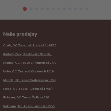
Naše prodejny
Cheb, OC Tesco ul. Pražská 2494/15
Karlovy Vary, Moskevská 979/26
Kladno, OC Tesco ul. Americká 2777
Kolín, OC Tesco V Kasárnách 1019
Mělník, OC Tesco Vodárenská 3653
Most, OC Tesco Rudolická 1706/4
Příbram, OC Tesco Žežická 598
Rakovník, OC Tesco Luženská 2725