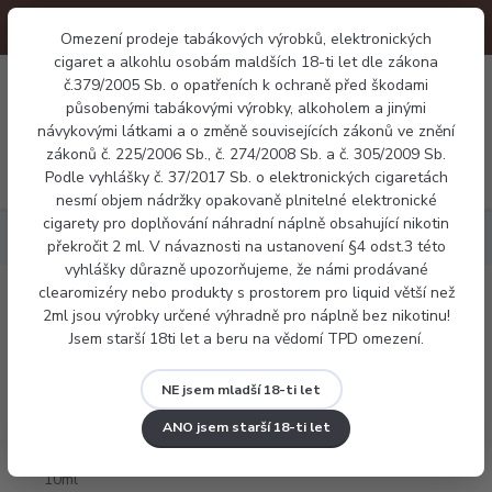
Omezení prodeje tabákových výrobků, elektronických
cigaret a alkohlu osobám maldších 18-ti let dle zákona
0
č.379/2005 Sb. o opatřeních k ochraně před škodami
0 Kč
působenými tabákovými výrobky, alkoholem a jinými
návykovými látkami a o změně souvisejících zákonů ve znění
zákonů č. 225/2006 Sb., č. 274/2008 Sb. a č. 305/2009 Sb.
Menu
Podle vyhlášky č. 37/2017 Sb. o elektronických cigaretách
nesmí objem nádržky opakovaně plnitelné elektronické
cigarety pro doplňování náhradní náplně obsahující nikotin
Náplně
Frutie Liči 10ml
překročit 2 ml. V návaznosti na ustanovení §4 odst.3 této
vyhlášky důrazně upozorňujeme, že námi prodávané
clearomizéry nebo produkty s prostorem pro liquid větší než
Frutie Liči 10ml
2ml jsou výrobky určené výhradně pro náplně bez nikotinu!
Jsem starší 18ti let a beru na vědomí TPD omezení.
NE jsem mladší 18-ti let
ANO jsem starší 18-ti let