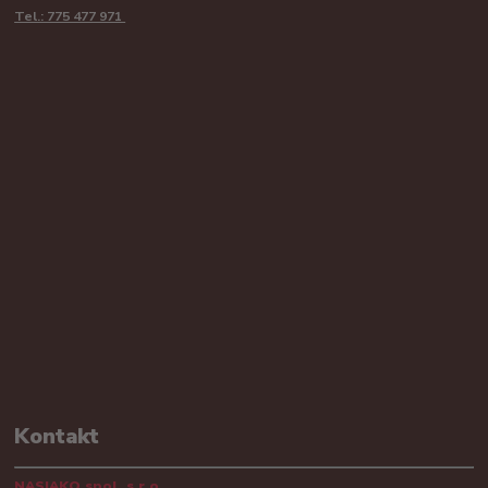
Tel.: 775 477 971
Kontakt
NASIAKO spol. s.r.o.