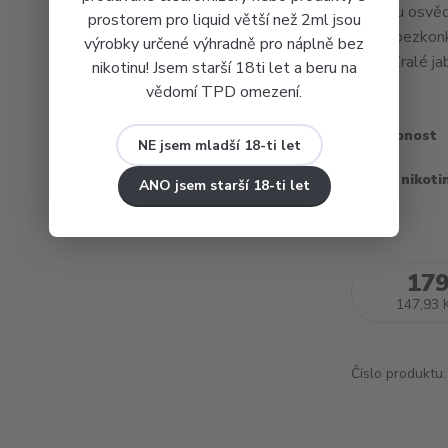
nabídku osvěd
prostorem pro liquid větší než 2ml jsou
nabízí bezkon
výrobky určené výhradně pro náplně bez
chuti. Zralé ja
nikotinu! Jsem starší 18ti let a beru na
vědomí TPD omezení.
Dostupnost
NE jsem mladší 18-ti let
Obsah nikoti
ANO jsem starší 18-ti let
179
147,93 
Číslo produktu: