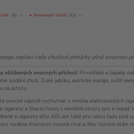
táře
0
Související zboží
12
anga zaplaví vaše chuťové pohárky plně ovocnou pří
a oblíbených ovocných příchutí
. Prvotřídní e-liquidy na
né podání chuti. Zralé jablko, exotické mango, svěží me
u na jistotu.
lé ovocné náplně vychutnat v mnoha elektronických ciga
cigarety a žhavící hlavy s menšími otvory pro e-liquid. I
íbené e-cigarety eGo AIO, ale také pro celou řadu pod s
e vynikne intenzivní ovocná chuť a díky různým silám ni