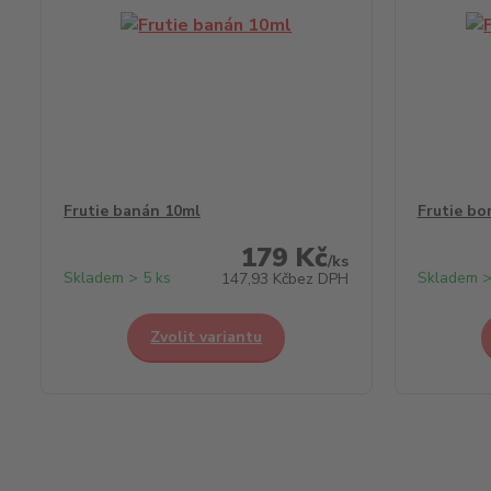
Frutie banán 10ml
Frutie bo
179 Kč
/
ks
Skladem > 5 ks
Skladem >
147,93 Kč
bez DPH
Zvolit variantu