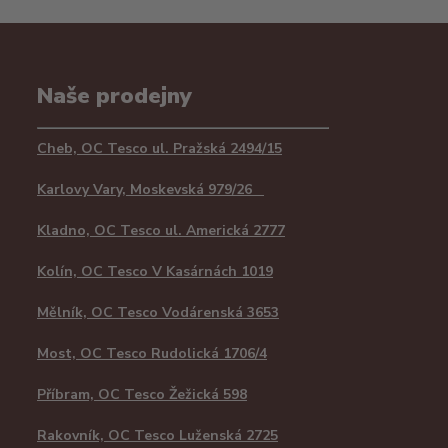
Naše prodejny
Cheb, OC Tesco ul. Pražská 2494/15
Karlovy Vary, Moskevská 979/26
Kladno, OC Tesco ul. Americká 2777
Kolín, OC Tesco V Kasárnách 1019
Mělník, OC Tesco Vodárenská 3653
Most, OC Tesco Rudolická 1706/4
Příbram, OC Tesco Žežická 598
Rakovník, OC Tesco Luženská 2725