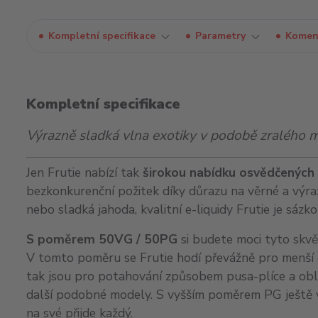
Kompletní specifikace
Parametry
Komen
Kompletní specifikace
Výrazně sladká vlna exotiky v podobě zralého m
Jen Frutie nabízí tak
širokou nabídku osvědčených 
bezkonkurenční požitek díky důrazu na věrné a výraz
nebo sladká jahoda, kvalitní e-liquidy Frutie je sázko
S poměrem 50VG / 50PG
si budete moci tyto skvě
V tomto poměru se Frutie hodí převážně pro menší e-
tak jsou pro potahování způsobem pusa-plíce a obl
další podobné modely. S vyšším poměrem PG ještě víc
na své přijde každý.