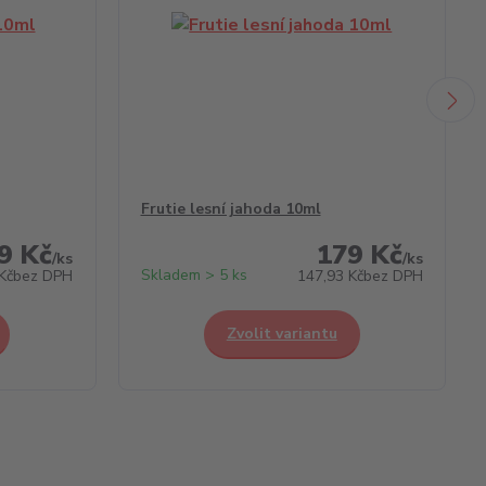
Frutie lesní jahoda 10ml
9 Kč
179 Kč
/
ks
/
ks
Skladem > 5 ks
Kč
bez DPH
147,93 Kč
bez DPH
Zvolit variantu