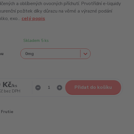
čených a oblíbených ovocných příchutí. Prvotřídní e-liquidy
kurenční požitek díky důrazu na věrné a výrazné podání
blko, exo...
celý popis
Skladem 5 ks
nu
 Kč
/
ks
Přidat do košíku
Kč
bez DPH
Frutie