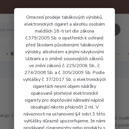
Omezení prodeje tabákových výrobků,
elektronických cigaret a alkohlu osobám
Hledat
maldších 18-ti let dle zákona
č.379/2005 Sb. o opatřeních k ochraně
před škodami působenými tabákovými
výrobky, alkoholem a jinými návykovými
Báze a příchutě
Jednorázové cigarety
látkami a o změně souvisejících zákonů
ve znění zákonů č. 225/2006 Sb., č.
274/2008 Sb. a č. 305/2009 Sb. Podle
vyhlášky č. 37/2017 Sb. o elektronických
cigaretách nesmí objem nádržky
opakovaně plnitelné elektronické
cigarety pro doplňování náhradní náplně
obsahující nikotin překročit 2 ml. V
návaznosti na ustanovení §4 odst.3 této
Výrazně sladk
vyhlášky důrazně upozorňujeme, že námi
chuťové pohárk
prodávané clearomizéry nebo produkty s