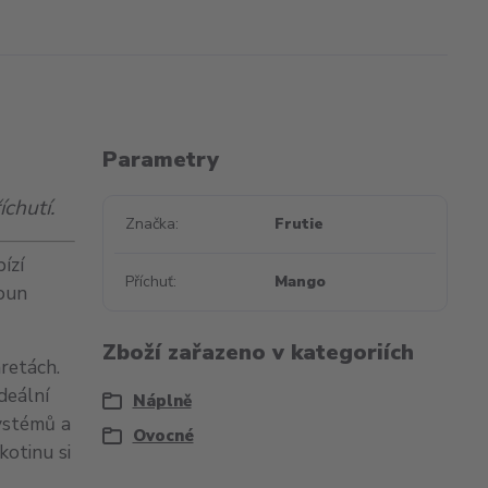
Parametry
chutí.
Značka
Frutie
bízí
Příchuť
Mango
loun
Zboží zařazeno v kategoriích
retách.
deální
Náplně
ystémů a
Ovocné
kotinu si