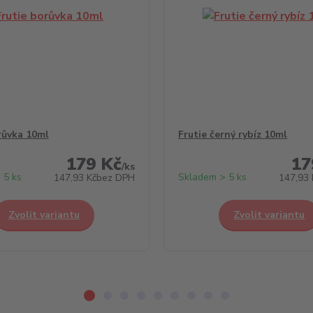
růvka 10ml
Frutie černý rybíz 10ml
179 Kč
17
/
ks
 5 ks
Skladem > 5 ks
147,93 Kč
bez DPH
147,93 
Zvolit variantu
Zvolit variantu