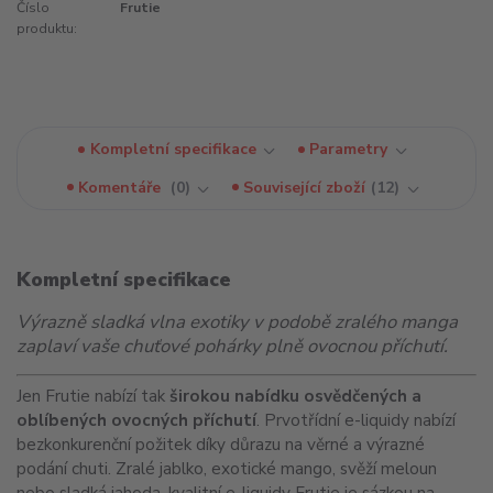
Číslo
Frutie
produktu:
Kompletní specifikace
Parametry
Komentáře
0
Související zboží
12
Kompletní specifikace
Výrazně sladká vlna exotiky v podobě zralého manga
zaplaví vaše chuťové pohárky plně ovocnou příchutí.
Jen Frutie nabízí tak
širokou nabídku osvědčených a
oblíbených ovocných příchutí
. Prvotřídní e-liquidy nabízí
bezkonkurenční požitek díky důrazu na věrné a výrazné
podání chuti. Zralé jablko, exotické mango, svěží meloun
nebo sladká jahoda, kvalitní e-liquidy Frutie je sázkou na