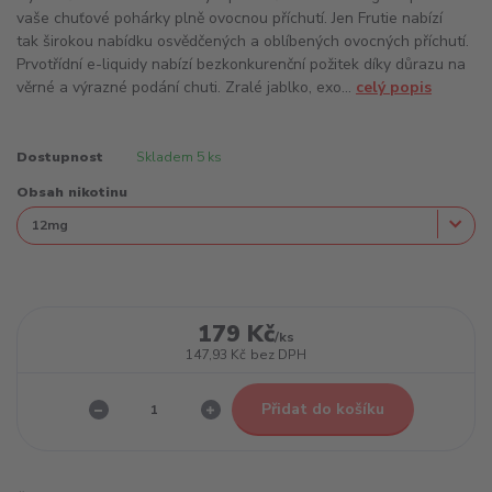
vaše chuťové pohárky plně ovocnou příchutí. Jen Frutie nabízí
tak širokou nabídku osvědčených a oblíbených ovocných příchutí.
Prvotřídní e-liquidy nabízí bezkonkurenční požitek díky důrazu na
věrné a výrazné podání chuti. Zralé jablko, exo...
celý popis
Dostupnost
Skladem 5 ks
Obsah nikotinu
179 Kč
/
ks
147,93 Kč
bez DPH
Přidat do košíku