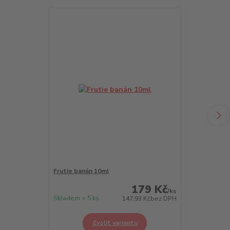
Frutie banán 10ml
Frutie borůvk
179 Kč
/
ks
Skladem > 5 ks
Skladem > 5 k
147,93 Kč
bez DPH
Zvolit variantu
Z