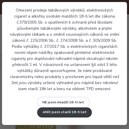
Omezení prodeje tabákových výrobků, elektronických
cigaret a alkohlu osobám maldších 18-ti let dle zákona
0
č.379/2005 Sb. o opatřeních k ochraně před škodami
0 Kč
působenými tabákovými výrobky, alkoholem a jinými
návykovými látkami a o změně souvisejících zákonů ve znění
zákonů č. 225/2006 Sb., č. 274/2008 Sb. a č. 305/2009 Sb.
Menu
Podle vyhlášky č. 37/2017 Sb. o elektronických cigaretách
nesmí objem nádržky opakovaně plnitelné elektronické
cigarety pro doplňování náhradní náplně obsahující nikotin
Náplně
Frutie Mango 10ml
překročit 2 ml. V návaznosti na ustanovení §4 odst.3 této
vyhlášky důrazně upozorňujeme, že námi prodávané
clearomizéry nebo produkty s prostorem pro liquid větší než
Frutie Mango 10ml
2ml jsou výrobky určené výhradně pro náplně bez nikotinu!
Jsem starší 18ti let a beru na vědomí TPD omezení.
NE jsem mladší 18-ti let
ANO jsem starší 18-ti let