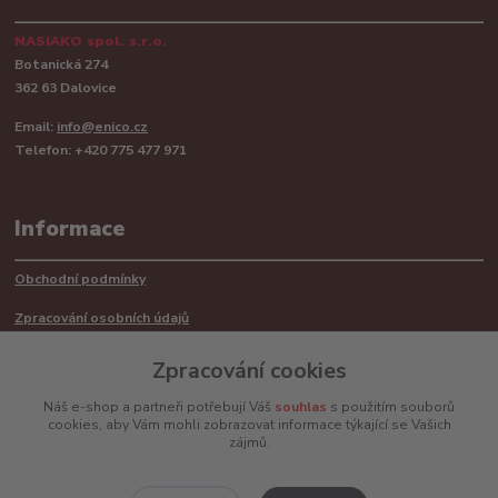
NASIAKO spol. s.r.o.
Botanická 274
362 63 Dalovice
Email:
info@enico.cz
Telefon: +420 775 477 971
Informace
Obchodní podmínky
Zpracování osobních údajů
Reklamační řád
Zpracování cookies
Recyklace barerií
Náš e-shop a partneři potřebují Váš
souhlas
s použitím souborů
cookies, aby Vám mohli zobrazovat informace týkající se Vašich
Mimosoudní řešení sporů ADR
zájmů.