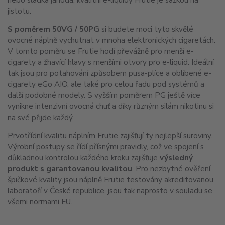
jistotu.
S poměrem 50VG / 50PG
si budete moci tyto skvělé
ovocné náplně vychutnat v mnoha elektronických cigaretách.
V tomto poměru se Frutie hodí převážně pro menší e-
cigarety a žhavící hlavy s menšími otvory pro e-liquid. Ideální
tak jsou pro potahování způsobem pusa-plíce a oblíbené e-
cigarety eGo AIO, ale také pro celou řadu pod systémů a
další podobné modely. S vyšším poměrem PG ještě více
vynikne intenzivní ovocná chuť a díky různým silám nikotinu si
na své přijde každý.
Prvotřídní kvalitu náplním Frutie zajišťují ty nejlepší suroviny.
Výrobní postupy se řídí přísnými pravidly, což ve spojení s
důkladnou kontrolou každého kroku zajišťuje
výsledný
produkt s garantovanou kvalitou
. Pro nezbytné ověření
špičkové kvality jsou náplně Frutie testovány akreditovanou
laboratoří v České republice, jsou tak naprosto v souladu se
všemi normami EU.