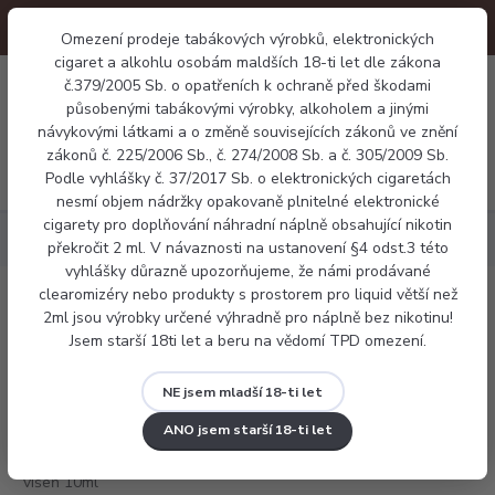
Omezení prodeje tabákových výrobků, elektronických
cigaret a alkohlu osobám maldších 18-ti let dle zákona
0
č.379/2005 Sb. o opatřeních k ochraně před škodami
0 Kč
působenými tabákovými výrobky, alkoholem a jinými
návykovými látkami a o změně souvisejících zákonů ve znění
zákonů č. 225/2006 Sb., č. 274/2008 Sb. a č. 305/2009 Sb.
Menu
Podle vyhlášky č. 37/2017 Sb. o elektronických cigaretách
nesmí objem nádržky opakovaně plnitelné elektronické
cigarety pro doplňování náhradní náplně obsahující nikotin
Náplně
Frutie višeň 10ml
překročit 2 ml. V návaznosti na ustanovení §4 odst.3 této
vyhlášky důrazně upozorňujeme, že námi prodávané
clearomizéry nebo produkty s prostorem pro liquid větší než
Frutie višeň 10ml
2ml jsou výrobky určené výhradně pro náplně bez nikotinu!
Jsem starší 18ti let a beru na vědomí TPD omezení.
NE jsem mladší 18-ti let
ANO jsem starší 18-ti let