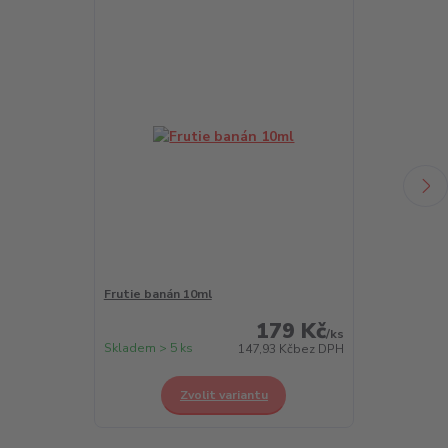
Frutie banán 10ml
Frutie borůvk
179 Kč
/
ks
Skladem > 5 ks
Skladem > 5 k
147,93 Kč
bez DPH
Zvolit variantu
Z