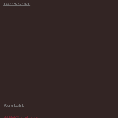
Tel.: 775 477 971
Kontakt
NASIAKO spol. s.r.o.