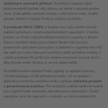
oblíbených ovocných příchutí
. Prvotřídní e-liquidy nabízí
bezkonkurenční požitek díky důrazu na věrné a výrazné podání
chuti. Zralé jablko, exotické mango, svěží meloun nebo sladká
jahoda, kvalitní e-liquidy Frutie je sázkou na jistotu.
S poměrem 50VG / 50PG
si budete moci tyto skvělé ovocné
náplně vychutnat v mnoha elektronických cigaretách. V tomto
poměru se Frutie hodí převážně pro menší e-cigarety a žhavící
hlavy s menšími otvory pro e-liquid. Ideální tak jsou pro
potahování způsobem pusa-plíce a oblíbené e-cigarety eGo
AIO
,
ale také pro celou řadu pod systémů a další podobné modely. S
vyšším poměrem PG ještě více vynikne intenzivní ovocná chuť a
díky různým silám nikotinu si na své přijde každý.
Prvotřídní kvalitu náplním Frutie zajišťují ty nejlepší suroviny.
Výrobní postupy se řídí přísnými pravidly, což ve spojení s
důkladnou kontrolou každého kroku zajišťuje
výsledný produkt
s garantovanou kvalitou
. Pro nezbytné ověření špičkové kvality
jsou náplně Frutie testovány akreditovanou laboratoří v České
republice, jsou tak naprosto v souladu se všemi normami EU.