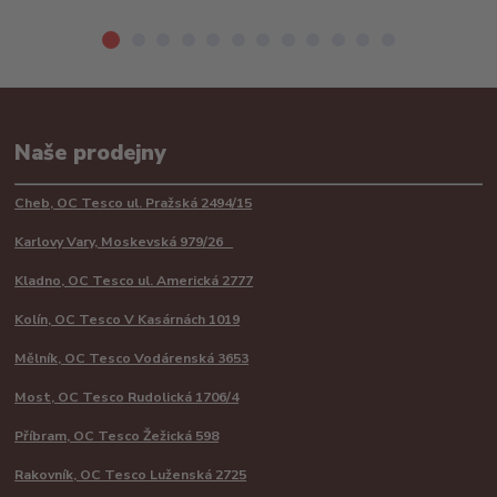
Naše prodejny
Cheb, OC Tesco ul. Pražská 2494/15
Karlovy Vary, Moskevská 979/26
Kladno, OC Tesco ul. Americká 2777
Kolín, OC Tesco V Kasárnách 1019
Mělník, OC Tesco Vodárenská 3653
Most, OC Tesco Rudolická 1706/4
Příbram, OC Tesco Žežická 598
Rakovník, OC Tesco Luženská 2725