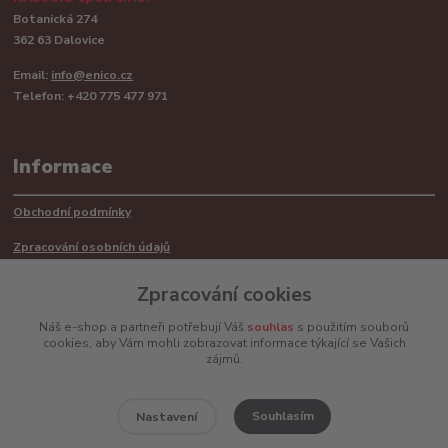
Botanická 274
362 63 Dalovice
Email:
info@enico.cz
Telefon: +420 775 477 971
Informace
Obchodní podmínky
Zpracování osobních údajů
Reklamační řád
Zpracování cookies
Recyklace barerií
Náš e-shop a partneři potřebují Váš
souhlas
s použitím souborů
cookies, aby Vám mohli zobrazovat informace týkající se Vašich
Mimosoudní řešení sporů ADR
zájmů.
Souhlasím
Nastavení