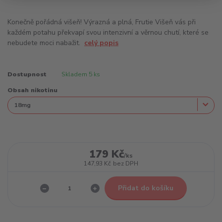
Konečně pořádná višeň! Výrazná a plná, Frutie Višeň vás při
každém potahu překvapí svou intenzivní a věrnou chutí, které se
nebudete moci nabažit.
celý popis
Dostupnost
Skladem 5 ks
Obsah nikotinu
179 Kč
/
ks
147,93 Kč
bez DPH
Přidat do košíku