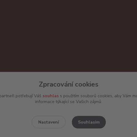
Zpracování cookies
artneři potřebují Váš
souhlas
s použitím souborů cookies, aby Vám mo
informace týkající se Vašich zájmů.
Souhlasím
Nastavení