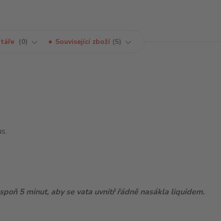
táře
0
Související zboží
5
us.
poň 5 minut, aby se vata uvnitř řádně nasákla liquidem.