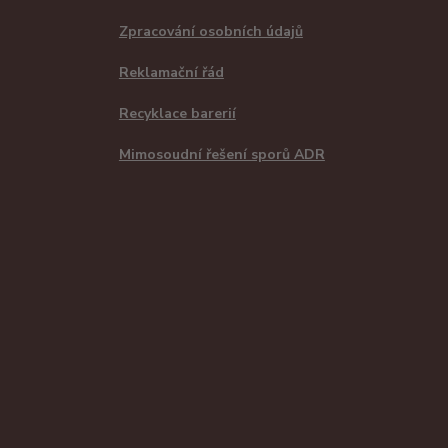
Zpracování osobních údajů
Reklamační řád
Recyklace barerií
Mimosoudní řešení sporů ADR