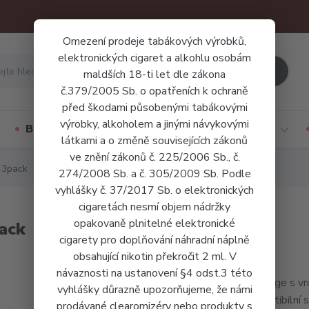
Omezení prodeje tabákových výrobků,
elektronických cigaret a alkohlu osobám
Hledat
maldších 18-ti let dle zákona
č.379/2005 Sb. o opatřeních k ochraně
před škodami působenými tabákovými
výrobky, alkoholem a jinými návykovými
Báze a příchutě
Jednorázové cigarety
látkami a o změně souvisejících zákonů
ve znění zákonů č. 225/2006 Sb., č.
 3pack
274/2008 Sb. a č. 305/2009 Sb. Podle
vyhlášky č. 37/2017 Sb. o elektronických
cigaretách nesmí objem nádržky
opakovaně plnitelné elektronické
ack
cigarety pro doplňování náhradní náplně
obsahující nikotin překročit 2 ml. V
návaznosti na ustanovení §4 odst.3 této
Cartridge s v
vyhlášky důrazně upozorňujeme, že námi
kompatibilní 
prodávané clearomizéry nebo produkty s