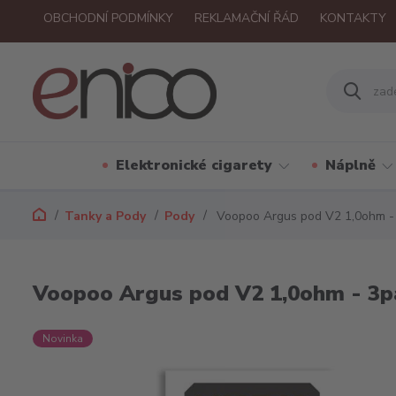
OBCHODNÍ PODMÍNKY
REKLAMAČNÍ ŘÁD
KONTAKTY
Elektronické cigarety
Náplně
Tanky a Pody
Pody
Voopoo Argus pod V2 1,0ohm -
Voopoo Argus pod V2 1,0ohm - 3p
Novinka