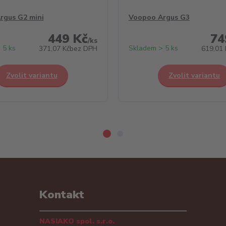
rgus G2 mini
Voopoo Argus G3
449 Kč
74
/
ks
 5 ks
Skladem > 5 ks
371,07 Kč
bez DPH
619,01 
Zvolit variantu
Zvolit variantu
Kontakt
NASIAKO spol. s.r.o.