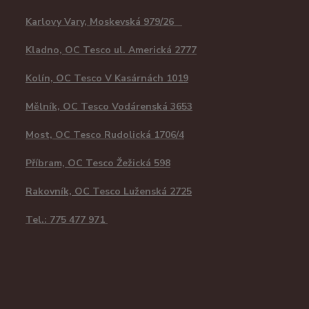
Karlovy Vary, Moskevská 979/26
Kladno, OC Tesco ul. Americká 2777
Kolín, OC Tesco V Kasárnách 1019
Mělník, OC Tesco Vodárenská 3653
Most, OC Tesco Rudolická 1706/4
Příbram, OC Tesco Žežická 598
Rakovník, OC Tesco Luženská 2725
Tel.: 775 477 971