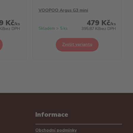
VOOPOO Argus G3 mini
9 Kč
479 Kč
/
ks
/
ks
Skladem > 5 ks
Kč
bez DPH
395,87 Kč
bez DPH
Zvolit variantu
Informace
Obchodní podmínky