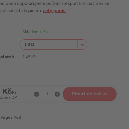
ho podu doporučujeme počkat alespoň 5 minut, aby se
ádně nasákla liquidem.
celý popis
Skladem > 5 ks
oplatek
1,45 Kč
 Kč
/
ks
Přidat do košíku
Kč
bez DPH
Argus Pod