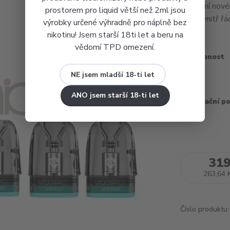
naplnění nové
prostorem pro liquid větší než 2ml jsou
vata uvnitř ř
výrobky určené výhradně pro náplně bez
nikotinu! Jsem starší 18ti let a beru na
vědomí TPD omezení.
Dostupnost
NE jsem mladší 18-ti let
Odpor
ANO jsem starší 18-ti let
Recyklační p
3pack
319
263,64 
Číslo produktu: