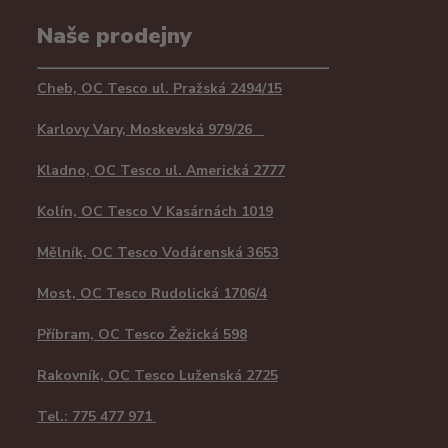
Naše prodejny
Cheb, OC Tesco ul. Pražská 2494/15
Karlovy Vary, Moskevská 979/26
Kladno, OC Tesco ul. Americká 2777
Kolín, OC Tesco V Kasárnách 1019
Mělník, OC Tesco Vodárenská 3653
Most, OC Tesco Rudolická 1706/4
Příbram, OC Tesco Žežická 598
Rakovník, OC Tesco Luženská 2725
Tel.: 775 477 971