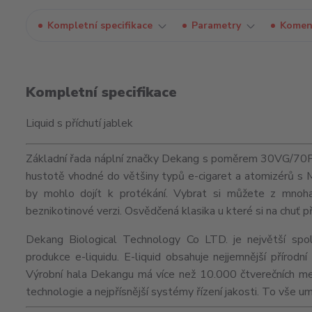
Kompletní specifikace
Parametry
Komen
Kompletní specifikace
Liquid s příchutí jablek
Základní řada náplní značky Dekang s poměrem 30VG/70PG j
hustotě vhodné do většiny typů e-cigaret a
atomizérů
s
by mohlo dojít k protékání. Vybrat si můžete z mnoha 
beznikotinové verzi. Osvědčená klasika u které si na chuť p
Dekang Biological Technology Co LTD. je největší spol
produkce e-liquidu. E-liquid obsahuje nejjemnější přírod
Výrobní hala Dekangu má více než 10.000 čtverečních me
technologie a nejpřísnější systémy řízení jakosti. To vše 