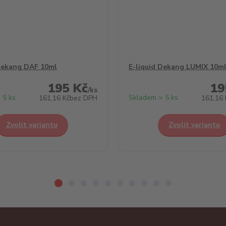
Dekang DAF 10ml
E-liquid Dekang LUMIX 10m
195 Kč
19
/
ks
 5 ks
Skladem > 5 ks
161,16 Kč
bez DPH
161,16 
Zvolit variantu
Zvolit variantu