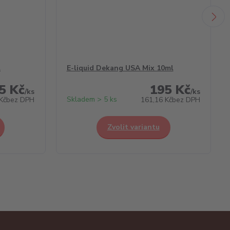
l
E-liquid Dekang USA Mix 10ml
5 Kč
195 Kč
/
ks
/
ks
Skladem > 5 ks
Kč
bez DPH
161,16 Kč
bez DPH
Zvolit variantu