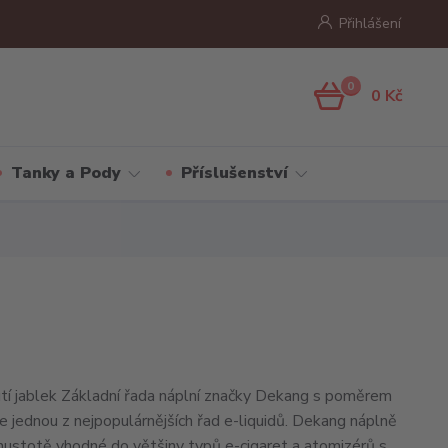
Přihlášení
0
0 Kč
Tanky a Pody
Příslušenství
hutí jablek Základní řada náplní značky Dekang s poměrem
jednou z nejpopulárnějších řad e-liquidů. Dekang náplně
 hustotě vhodné do většiny typů e-cigaret a atomizérů s