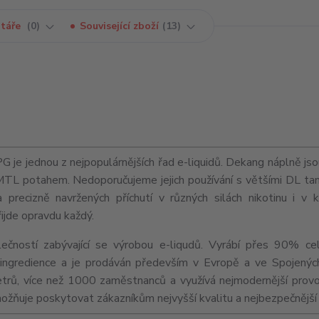
táře
0
Související zboží
13
e jednou z nejpopulárnějších řad e-liquidů. Dekang náplně jso
MTL
potahem. Nedoporučujeme jejich používání s většími
DL
tan
precizně navržených příchutí v různých silách nikotinu i v 
řijde opravdu každý.
ečností zabývající se výrobou e-liqudů. Vyrábí přes 90% ce
ní ingredience a je prodáván především v Evropě a ve Spojenýc
trů, více než 1000 zaměstnanců a využívá nejmodernější provo
umožňuje poskytovat zákazníkům nejvyšší kvalitu a nejbezpečnější