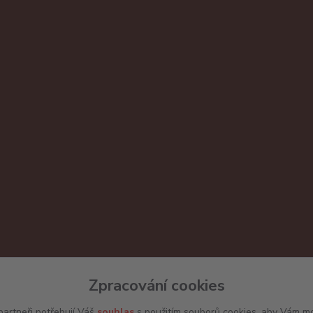
Zpracování cookies
artneři potřebují Váš
souhlas
s použitím souborů cookies, aby Vám mo