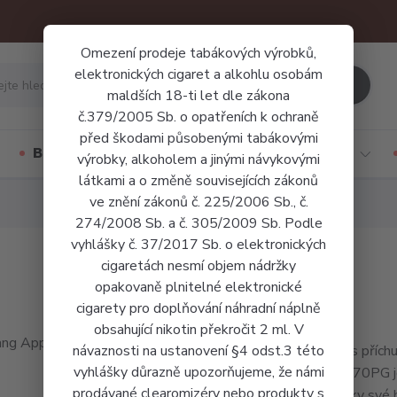
Omezení prodeje tabákových výrobků,
elektronických cigaret a alkohlu osobám
Hledat
maldších 18-ti let dle zákona
č.379/2005 Sb. o opatřeních k ochraně
před škodami působenými tabákovými
Báze a příchutě
Jednorázové cigarety
výrobky, alkoholem a jinými návykovými
látkami a o změně souvisejících zákonů
ve znění zákonů č. 225/2006 Sb., č.
274/2008 Sb. a č. 305/2009 Sb. Podle
vyhlášky č. 37/2017 Sb. o elektronických
cigaretách nesmí objem nádržky
opakovaně plnitelné elektronické
cigarety pro doplňování náhradní náplně
obsahující nikotin překročit 2 ml. V
návaznosti na ustanovení §4 odst.3 této
Liquid s příc
vyhlášky důrazně upozorňujeme, že námi
30VG/70PG je 
prodávané clearomizéry nebo produkty s
jsou díky své