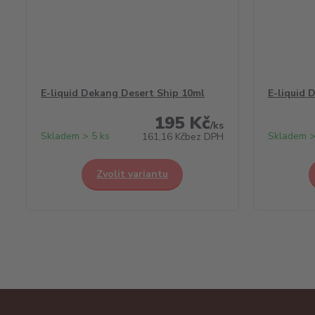
E-liquid Dekang Desert Ship 10ml
E-liquid 
195 Kč
/
ks
Skladem > 5 ks
Skladem >
161,16 Kč
bez DPH
Zvolit variantu