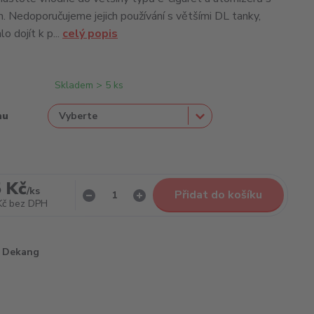
Nedoporučujeme jejich používání s většími DL tanky,
o dojít k p...
celý popis
Skladem > 5 ks
nu
 Kč
/
ks
Přidat do košíku
Kč
bez DPH
Dekang