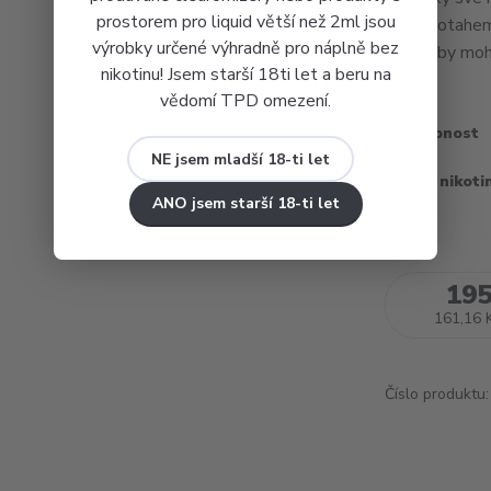
prostorem pro liquid větší než 2ml jsou
MTL potahem. 
výrobky určené výhradně pro náplně bez
jelikož by mohl
nikotinu! Jsem starší 18ti let a beru na
vědomí TPD omezení.
Dostupnost
NE jsem mladší 18-ti let
Obsah nikoti
ANO jsem starší 18-ti let
195
161,16 
Číslo produktu: