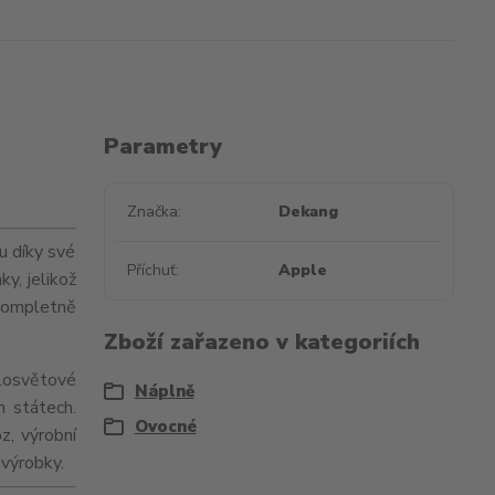
Parametry
Značka
Dekang
u díky své
Příchuť
Apple
ky, jelikož
kompletně
Zboží zařazeno v kategoriích
losvětové
Náplně
h státech.
Ovocné
z, výrobní
 výrobky.