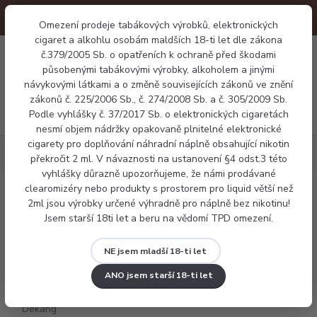
Omezení prodeje tabákových výrobků, elektronických
cigaret a alkohlu osobám maldších 18-ti let dle zákona
0
č.379/2005 Sb. o opatřeních k ochraně před škodami
0 Kč
působenými tabákovými výrobky, alkoholem a jinými
návykovými látkami a o změně souvisejících zákonů ve znění
zákonů č. 225/2006 Sb., č. 274/2008 Sb. a č. 305/2009 Sb.
Menu
Podle vyhlášky č. 37/2017 Sb. o elektronických cigaretách
nesmí objem nádržky opakovaně plnitelné elektronické
cigarety pro doplňování náhradní náplně obsahující nikotin
Náplně
Ovocné
E-liquid Dekang Watermelon 10ml
překročit 2 ml. V návaznosti na ustanovení §4 odst.3 této
vyhlášky důrazně upozorňujeme, že námi prodávané
clearomizéry nebo produkty s prostorem pro liquid větší než
E-liquid Dekang Watermelon 10ml
2ml jsou výrobky určené výhradně pro náplně bez nikotinu!
Jsem starší 18ti let a beru na vědomí TPD omezení.
NE jsem mladší 18-ti let
ANO jsem starší 18-ti let