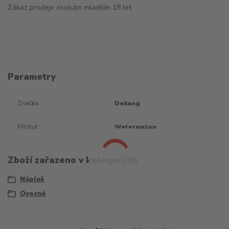
Zákaz prodeje osobám mladším 18 let.
Parametry
Značka
Dekang
Příchuť
Watermelon
Zboží zařazeno v kategoriích
Náplně
Ovocné