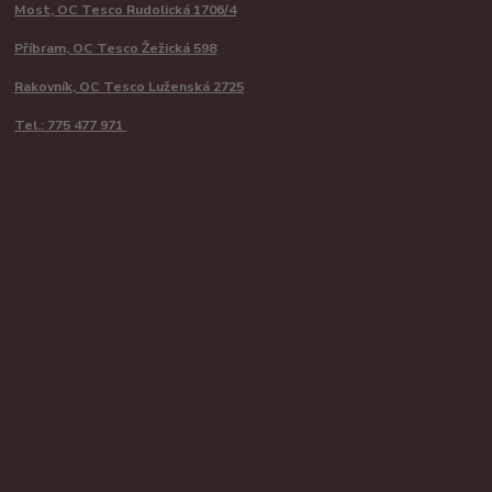
Most, OC Tesco Rudolická 1706/4
Příbram, OC Tesco Žežická 598
Rakovník, OC Tesco Luženská 2725
Tel.: 775 477 971