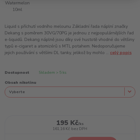
Liquid s příchutí vodního melounu Základní řada náplní značky
Dekang s poměrem 30VG/70PG je jednou z nejpopulárnějších řad
e-liquidů. Dekang náplně jsou díky své hustotě vhodné do většiny
typů e-cigaret a atomizérů s MTL potahem. Nedoporučujeme
jejich používání s většími DL tanky, jelikož by mohlo ...
celý popis
Dostupnost
Skladem > 5 ks
Obsah nikotinu
195 Kč
/
ks
161,16 Kč
bez DPH