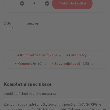
Přidat do košíku
Číslo
Dekang
produktu:
Kompletní specifikace
Parametry
Komentáře
0
Související zboží
13
Kompletní specifikace
Liquid s příchutí vodního melounu
Základní řada náplní značky Dekang s poměrem 30VG/70PG je
jednou z nejpopulárnějších řad e-liquidů. Dekang náplně jsou díky