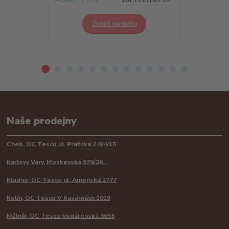
Zvolit variantu
Z
Naše prodejny
Cheb, OC Tesco ul. Pražská 2494/15
Karlovy Vary, Moskevská 979/26
Kladno, OC Tesco ul. Americká 2777
Kolín, OC Tesco V Kasárnách 1019
Mělník, OC Tesco Vodárenská 3653