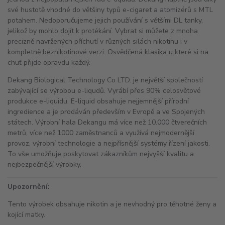
své hustotě vhodné do většiny typů e-cigaret a atomizérů s MTL
potahem. Nedoporučujeme jejich používání s většími DL tanky,
jelikož by mohlo dojít k protékání. Vybrat si můžete z mnoha
precizně navržených příchutí v různých silách nikotinu i v
kompletně beznikotinové verzi. Osvědčená klasika u které si na
chuť přijde opravdu každý.
Dekang Biological Technology Co LTD. je největší společností
zabývající se výrobou e-liqudů. Vyrábí přes 90% celosvětové
produkce e-liquidu. E-liquid obsahuje nejjemnější přírodní
ingredience a je prodáván především v Evropě a ve Spojených
státech. Výrobní hala Dekangu má více než 10.000 čtverečních
metrů, více než 1000 zaměstnanců a využívá nejmodernější
provoz, výrobní technologie a nejpřísnější systémy řízení jakosti.
To vše umožňuje poskytovat zákazníkům nejvyšší kvalitu a
nejbezpečnější výrobky.
Upozornění:
Tento výrobek obsahuje nikotin a je nevhodný pro těhotné ženy a
kojící matky.