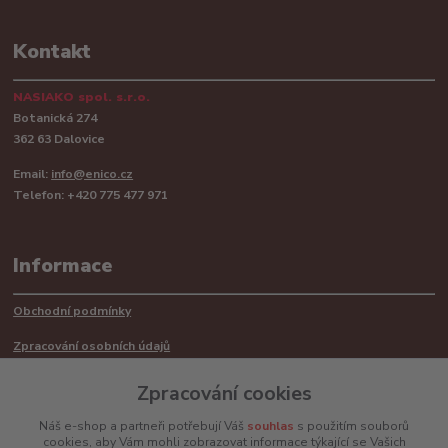
Kontakt
NASIAKO spol. s.r.o.
Botanická 274
362 63 Dalovice
Email:
info@enico.cz
Telefon: +420 775 477 971
Informace
Obchodní podmínky
Zpracování osobních údajů
Reklamační řád
Zpracování cookies
Recyklace barerií
Náš e-shop a partneři potřebují Váš
souhlas
s použitím souborů
cookies, aby Vám mohli zobrazovat informace týkající se Vašich