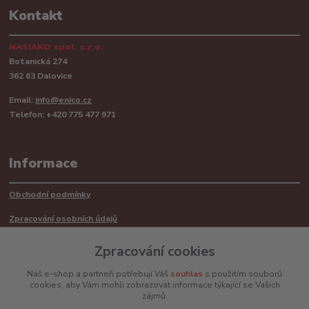
Kontakt
NASIAKO spol. s.r.o.
Botanická 274
362 63 Dalovice
Email:
info@enico.cz
Telefon: +420 775 477 971
Informace
Obchodní podmínky
Zpracování osobních údajů
Reklamační řád
Zpracování cookies
Recyklace barerií
Náš e-shop a partneři potřebují Váš
souhlas
s použitím souborů
cookies, aby Vám mohli zobrazovat informace týkající se Vašich
Mimosoudní řešení sporů ADR
zájmů.