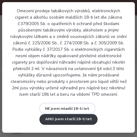
Omezení prodeje tabákových výrobků, elektronických
cigaret a alkohlu osobám maldších 18-ti let dle zákona
0
0 Kč
č.379/2005 Sb. o opatřeních k ochraně před škodami
působenými tabákovými výrobky, alkoholem a jinými
návykovými látkami a o změně souvisejících zákonů ve znění
Menu
zákonů č. 225/2006 Sb., č. 274/2008 Sb. a č. 305/2009 Sb.
Podle vyhlášky č. 37/2017 Sb. o elektronických cigaretách
nesmí objem nádržky opakovaně plnitelné elektronické
Náplně
Tabákové
E-liquid Dekang DAF 10ml
cigarety pro doplňování náhradní náplně obsahující nikotin
překročit 2 ml. V návaznosti na ustanovení §4 odst.3 této
vyhlášky důrazně upozorňujeme, že námi prodávané
E-liquid Dekang DAF 10ml
clearomizéry nebo produkty s prostorem pro liquid větší než
2ml jsou výrobky určené výhradně pro náplně bez nikotinu!
Jsem starší 18ti let a beru na vědomí TPD omezení.
NE jsem mladší 18-ti let
ANO jsem starší 18-ti let