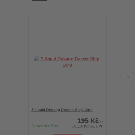
E-liquid Dekang Desert Ship 10ml
E-liquid Deka
195 Kč
/
ks
Skladem > 5 ks
Skladem > 5 k
161,16 Kč
bez DPH