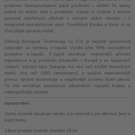
potahem. Nedoporučujeme jejich používání s většími
DL
tanky,
jelikož by mohlo dojít k protékání. Vybrat si můžete z mnoha
precizně navržených příchutí v různých silách nikotinu i v
kompletně beznikotinové verzi. Osvědčená klasika u které si na
chuť přijde opravdu každý.
Dekang Biological Technology Co LTD. je největší společností
zabývající se výrobou e-liqudů. Vyrábí přes 90% celosvětové
produkce e-liquidu. E-liquid obsahuje nejjemnější přírodní
ingredience a je prodáván především v Evropě a ve Spojených
státech. Výrobní hala Dekangu má více než 10.000 čtverečních
metrů, více než 1000 zaměstnanců a využívá nejmodernější
provoz, výrobní technologie a nejpřísnější systémy řízení jakosti.
To vše umožňuje poskytovat zákazníkům nejvyšší kvalitu a
nejbezpečnější výrobky.
Upozornění:
Tento výrobek obsahuje nikotin a je nevhodný pro těhotné ženy a
kojící matky.
Zákaz prodeje osobám mladším 18 let.