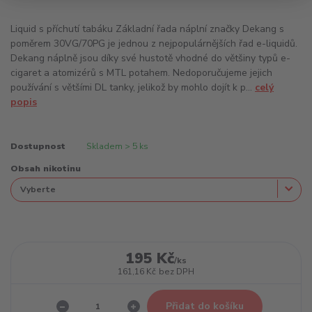
Liquid s příchutí tabáku Základní řada náplní značky Dekang s
poměrem 30VG/70PG je jednou z nejpopulárnějších řad e-liquidů.
Dekang náplně jsou díky své hustotě vhodné do většiny typů e-
cigaret a atomizérů s MTL potahem. Nedoporučujeme jejich
používání s většími DL tanky, jelikož by mohlo dojít k p...
celý
popis
Dostupnost
Skladem > 5 ks
Obsah nikotinu
195 Kč
/
ks
161,16 Kč
bez DPH
Přidat do košíku