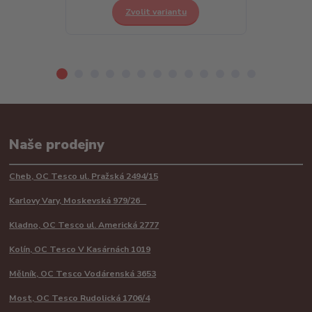
Zvolit variantu
Z
Naše prodejny
Cheb, OC Tesco ul. Pražská 2494/15
Karlovy Vary, Moskevská 979/26
Kladno, OC Tesco ul. Americká 2777
Kolín, OC Tesco V Kasárnách 1019
Mělník, OC Tesco Vodárenská 3653
Most, OC Tesco Rudolická 1706/4