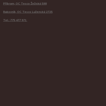
Příbram, OC Tesco Žežická 598
Rakovník, OC Tesco Luženská 2725
Tel.: 775 477 971