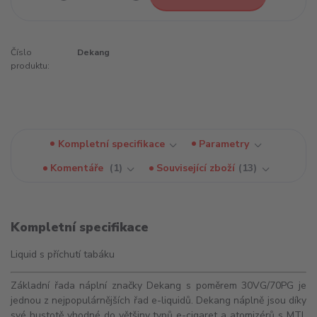
Číslo
Dekang
produktu:
Kompletní specifikace
Parametry
Komentáře
1
Související zboží
13
Kompletní specifikace
Liquid s příchutí tabáku
Základní řada náplní značky Dekang s poměrem 30VG/70PG je
jednou z nejpopulárnějších řad e-liquidů. Dekang náplně jsou díky
své hustotě vhodné do většiny typů e-cigaret a
atomizérů
s
MTL