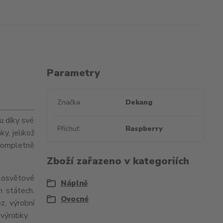
Parametry
Značka
Dekang
u díky své
Příchuť
Raspberry
ky, jelikož
kompletně
Zboží zařazeno v kategoriích
losvětové
Náplně
h státech.
Ovocné
z, výrobní
 výrobky.