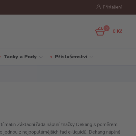
Přihlášení
0
0 Kč
Tanky a Pody
Příslušenství
hutí malin Základní řada náplní značky Dekang s poměrem
jednou z nejpopulárnějších řad e-liquidů. Dekang náplně