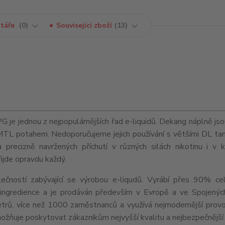
táře
0
Související zboží
13
e jednou z nejpopulárnějších řad e-liquidů. Dekang náplně jso
MTL
potahem. Nedoporučujeme jejich používání s většími
DL
tan
precizně navržených příchutí v různých silách nikotinu i v 
řijde opravdu každý.
ečností zabývající se výrobou e-liqudů. Vyrábí přes 90% ce
ní ingredience a je prodáván především v Evropě a ve Spojenýc
trů, více než 1000 zaměstnanců a využívá nejmodernější provo
umožňuje poskytovat zákazníkům nejvyšší kvalitu a nejbezpečnější