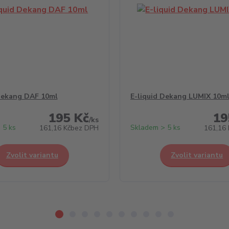
Dekang DAF 10ml
E-liquid Dekang LUMIX 10m
195 Kč
19
/
ks
 5 ks
Skladem > 5 ks
161,16 Kč
bez DPH
161,16 
Zvolit variantu
Zvolit variantu