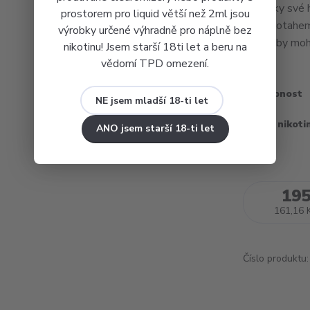
jsou díky své
prostorem pro liquid větší než 2ml jsou
MTL potahem. 
výrobky určené výhradně pro náplně bez
jelikož by mohl
nikotinu! Jsem starší 18ti let a beru na
vědomí TPD omezení.
Dostupnost
NE jsem mladší 18-ti let
Obsah nikoti
ANO jsem starší 18-ti let
195
161,16 
Číslo produktu: