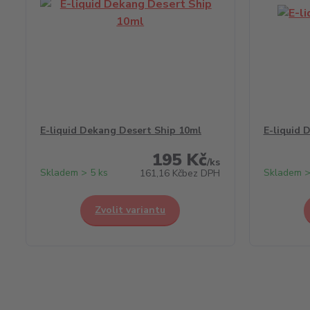
E-liquid Dekang Desert Ship 10ml
E-liquid 
195 Kč
/
ks
Skladem > 5 ks
Skladem >
161,16 Kč
bez DPH
Zvolit variantu