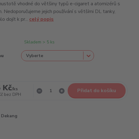
 hustotě vhodné do většiny typů e-cigaret a atomizérů s
Nedoporučujeme jejich používání s většími DL tanky,
o dojít k pr...
celý popis
Skladem > 5 ks
nu
 Kč
/
ks
Přidat do košíku
Kč
bez DPH
Dekang