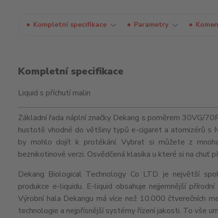
Kompletní specifikace
Parametry
Komen
Kompletní specifikace
Liquid s příchutí malin
Základní řada náplní značky Dekang s poměrem 30VG/70PG j
hustotě vhodné do většiny typů e-cigaret a
atomizérů
s
by mohlo dojít k protékání. Vybrat si můžete z mnoha 
beznikotinové verzi. Osvědčená klasika u které si na chuť p
Dekang Biological Technology Co LTD. je největší spol
produkce e-liquidu. E-liquid obsahuje nejjemnější přírod
Výrobní hala Dekangu má více než 10.000 čtverečních me
technologie a nejpřísnější systémy řízení jakosti. To vše 