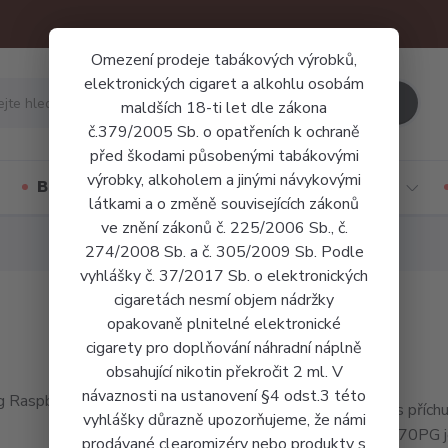
Omezení prodeje tabákových výrobků,
elektronických cigaret a alkohlu osobám
Hledat
maldších 18-ti let dle zákona
č.379/2005 Sb. o opatřeních k ochraně
před škodami působenými tabákovými
výrobky, alkoholem a jinými návykovými
Báze a příchutě
Jednorázové cigarety
látkami a o změně souvisejících zákonů
ve znění zákonů č. 225/2006 Sb., č.
274/2008 Sb. a č. 305/2009 Sb. Podle
vyhlášky č. 37/2017 Sb. o elektronických
cigaretách nesmí objem nádržky
opakovaně plnitelné elektronické
cigarety pro doplňování náhradní náplně
obsahující nikotin překročit 2 ml. V
návaznosti na ustanovení §4 odst.3 této
Liquid s příc
vyhlášky důrazně upozorňujeme, že námi
30VG/70PG je 
prodávané clearomizéry nebo produkty s