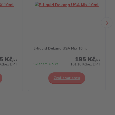
l
E-liquid Dekang USA Mix 10ml
5 Kč
195 Kč
/
ks
/
ks
Skladem > 5 ks
Kč
bez DPH
161,16 Kč
bez DPH
Zvolit variantu