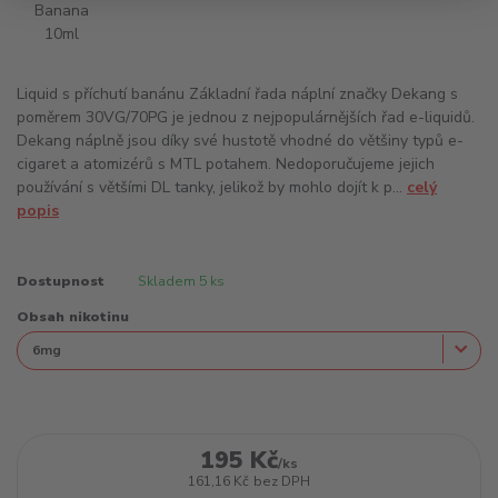
Liquid s příchutí banánu Základní řada náplní značky Dekang s
poměrem 30VG/70PG je jednou z nejpopulárnějších řad e-liquidů.
Dekang náplně jsou díky své hustotě vhodné do většiny typů e-
cigaret a atomizérů s MTL potahem. Nedoporučujeme jejich
používání s většími DL tanky, jelikož by mohlo dojít k p...
celý
popis
Dostupnost
Skladem 5 ks
Obsah nikotinu
195 Kč
/
ks
161,16 Kč
bez DPH