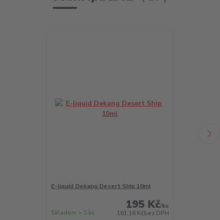
E-liquid Dekang Desert Ship 10ml
E-liquid Deka
195 Kč
/
ks
Skladem > 5 ks
Skladem > 5 k
161,16 Kč
bez DPH