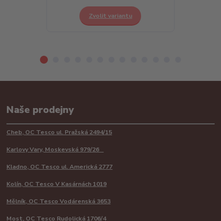
Zvolit variantu
Z
Naše prodejny
Cheb, OC Tesco ul. Pražská 2494/15
Karlovy Vary, Moskevská 979/26
Kladno, OC Tesco ul. Americká 2777
Kolín, OC Tesco V Kasárnách 1019
Mělník, OC Tesco Vodárenská 3653
Most, OC Tesco Rudolická 1706/4