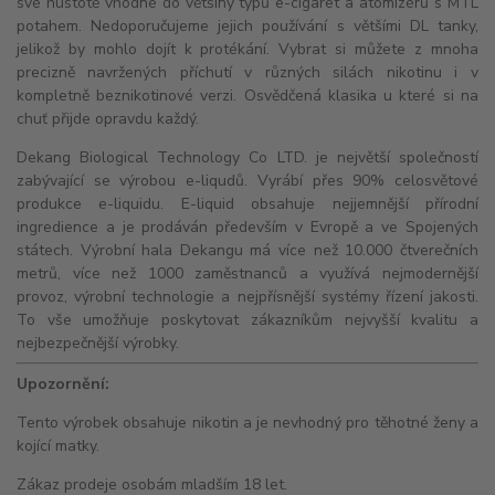
své hustotě vhodné do většiny typů e-cigaret a
atomizérů
s
MTL
potahem. Nedoporučujeme jejich používání s většími
DL
tanky,
jelikož by mohlo dojít k protékání. Vybrat si můžete z mnoha
precizně navržených příchutí v různých silách nikotinu i v
kompletně beznikotinové verzi. Osvědčená klasika u které si na
chuť přijde opravdu každý.
Dekang Biological Technology Co LTD. je největší společností
zabývající se výrobou e-liqudů. Vyrábí přes 90% celosvětové
produkce e-liquidu. E-liquid obsahuje nejjemnější přírodní
ingredience a je prodáván především v Evropě a ve Spojených
státech. Výrobní hala Dekangu má více než 10.000 čtverečních
metrů, více než 1000 zaměstnanců a využívá nejmodernější
provoz, výrobní technologie a nejpřísnější systémy řízení jakosti.
To vše umožňuje poskytovat zákazníkům nejvyšší kvalitu a
nejbezpečnější výrobky.
Upozornění:
Tento výrobek obsahuje nikotin a je nevhodný pro těhotné ženy a
kojící matky.
Zákaz prodeje osobám mladším 18 let.