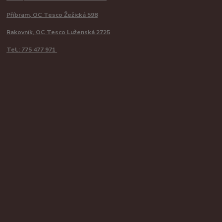
Příbram, OC Tesco Žežická 598
Rakovník, OC Tesco Luženská 2725
Tel.: 775 477 971