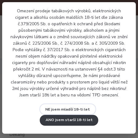
Omezení prodeje tabákových výrobků, elektronických
cigaret a alkohlu osobám maldších 18-ti let dle zákona
0
č.379/2005 Sb. o opatřeních k ochraně před škodami
0 Kč
působenými tabákovými výrobky, alkoholem a jinými
návykovými látkami a o změně souvisejících zákonů ve znění
zákonů č. 225/2006 Sb., č. 274/2008 Sb. a č. 305/2009 Sb.
Menu
Podle vyhlášky č. 37/2017 Sb. o elektronických cigaretách
nesmí objem nádržky opakovaně plnitelné elektronické
cigarety pro doplňování náhradní náplně obsahující nikotin
Náplně
Ovocné
E-liquid Dekang Banana 10ml
překročit 2 ml. V návaznosti na ustanovení §4 odst.3 této
vyhlášky důrazně upozorňujeme, že námi prodávané
clearomizéry nebo produkty s prostorem pro liquid větší než
E-liquid Dekang Banana 10ml
2ml jsou výrobky určené výhradně pro náplně bez nikotinu!
Jsem starší 18ti let a beru na vědomí TPD omezení.
NE jsem mladší 18-ti let
ANO jsem starší 18-ti let