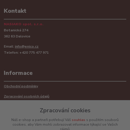
Kontakt
NASIAKO spol. s.r.o.
Botanická 274
362 63 Dalovice
Email:
info@enico.cz
Telefon: +420 775 477 971
Informace
Obchodní podmínky
Zpracování osobních údajů
Reklamační řád
Zpracování cookies
Recyklace barerií
Náš e-shop a partneři potřebují Váš
souhlas
s použitím souborů
cookies, aby Vám mohli zobrazovat informace týkající se Vašich
Mimosoudní řešení sporů ADR
zájmů.