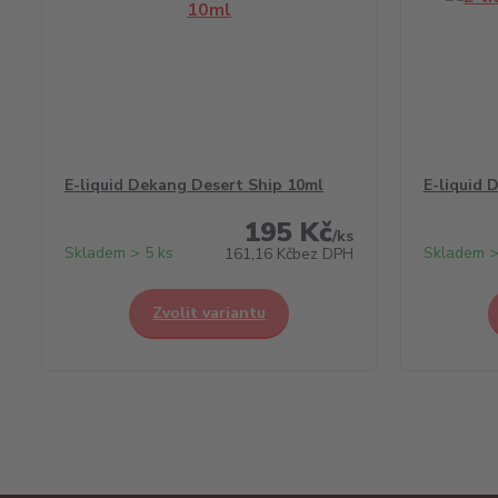
E-liquid Dekang Desert Ship 10ml
E-liquid 
195 Kč
/
ks
Skladem > 5 ks
Skladem >
161,16 Kč
bez DPH
Zvolit variantu