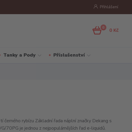
Přihlášení
0
0 Kč
Tanky a Pody
Příslušenství
utí černého rybízu Základní řada náplní značky Dekang s
70PG je jednou z nejpopulárnějších řad e-liquidů.