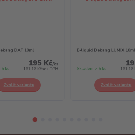
Dekang DAF 10ml
E-liquid Dekang LUMIX 10m
195 Kč
19
/
ks
 5 ks
Skladem > 5 ks
161,16 Kč
bez DPH
161,16 
Zvolit variantu
Zvolit variantu