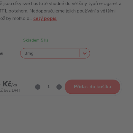
 jsou díky své hustotě vhodné do většiny typů e-cigaret a
TL potahem. Nedoporučujeme jejich používání s většími
kož by mohlo d...
celý popis
Skladem 5 ks
nu
 Kč
/
ks
Přidat do košíku
Kč
bez DPH