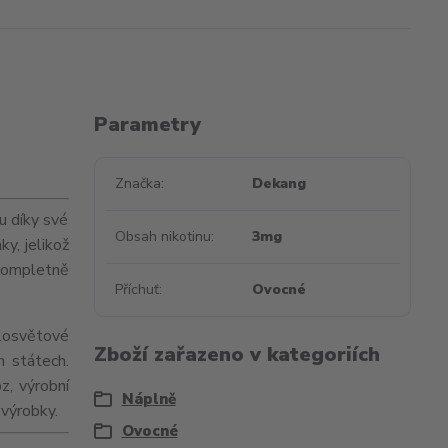
Parametry
Značka
Dekang
u díky své
Obsah nikotinu
3mg
ky, jelikož
kompletně
Příchuť
Ovocné
losvětové
Zboží zařazeno v kategoriích
h státech.
z, výrobní
Náplně
 výrobky.
Ovocné