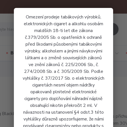
Omezení prodeje tabákových výrobků,
elektronických cigaret a alkohlu osobám
Hledat
maldších 18-ti let dle zákona
č.379/2005 Sb. o opatřeních k ochraně
před škodami působenými tabákovými
výrobky, alkoholem a jinými návykovými
Báze a příchutě
Jednorázové cigarety
látkami a o změně souvisejících zákonů
ve znění zákonů č. 225/2006 Sb., č.
274/2008 Sb. a č. 305/2009 Sb. Podle
vyhlášky č. 37/2017 Sb. o elektronických
cigaretách nesmí objem nádržky
opakovaně plnitelné elektronické
cigarety pro doplňování náhradní náplně
obsahující nikotin překročit 2 ml. V
návaznosti na ustanovení §4 odst.3 této
Liquid s přích
vyhlášky důrazně upozorňujeme, že námi
poměrem 30VG/
prodávané clearomizéry nebo produkty s