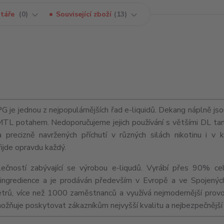
táře
0
Související zboží
13
e jednou z nejpopulárnějších řad e-liquidů. Dekang náplně jso
MTL
potahem. Nedoporučujeme jejich používání s většími
DL
tan
precizně navržených příchutí v různých silách nikotinu i v 
řijde opravdu každý.
ečností zabývající se výrobou e-liqudů. Vyrábí přes 90% ce
ní ingredience a je prodáván především v Evropě a ve Spojenýc
trů, více než 1000 zaměstnanců a využívá nejmodernější provo
umožňuje poskytovat zákazníkům nejvyšší kvalitu a nejbezpečnější