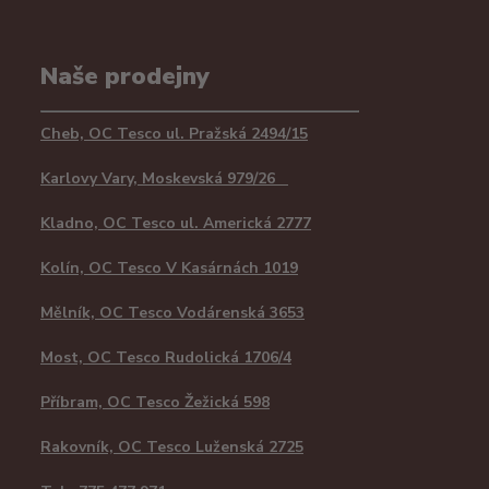
Naše prodejny
Cheb, OC Tesco ul. Pražská 2494/15
Karlovy Vary, Moskevská 979/26
Kladno, OC Tesco ul. Americká 2777
Kolín, OC Tesco V Kasárnách 1019
Mělník, OC Tesco Vodárenská 3653
Most, OC Tesco Rudolická 1706/4
Příbram, OC Tesco Žežická 598
Rakovník, OC Tesco Luženská 2725