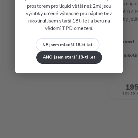
Dekang náplně
prostorem pro liquid větší než 2ml jsou
atomizérů s M
výrobky určené výhradně pro náplně bez
DL tanky, jeli
nikotinu! Jsem starší 18ti let a beru na
vědomí TPD omezení.
Dostupnost
NE jsem mladší 18-ti let
Obsah nikoti
ANO jsem starší 18-ti let
195
161,16 