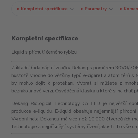
Kompletní specifikace
Parametry
Komen
Kompletní specifikace
Liquid s příchutí černého rybízu
Základní řada náplní značky Dekang s poměrem 30VG/70PG j
hustotě vhodné do většiny typů e-cigaret a
atomizérů
s
by mohlo dojít k protékání. Vybrat si můžete z mnoha 
beznikotinové verzi. Osvědčená klasika u které si na chuť p
Dekang Biological Technology Co LTD. je největší spol
produkce e-liquidu. E-liquid obsahuje nejjemnější přírod
Výrobní hala Dekangu má více než 10.000 čtverečních me
technologie a nejpřísnější systémy řízení jakosti. To vše 