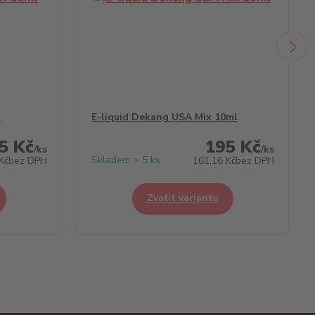
l
E-liquid Dekang USA Mix 10ml
5 Kč
195 Kč
/
ks
/
ks
Skladem > 5 ks
Kč
bez DPH
161,16 Kč
bez DPH
Zvolit variantu