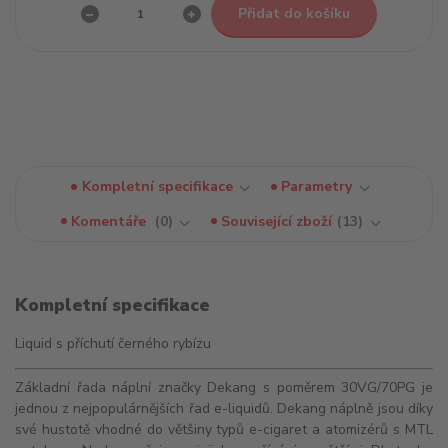
Přidat do košíku
Kompletní specifikace
Parametry
Komentáře
0
Související zboží
13
Kompletní specifikace
Liquid s příchutí černého rybízu
Základní řada náplní značky Dekang s poměrem 30VG/70PG je
jednou z nejpopulárnějších řad e-liquidů. Dekang náplně jsou díky
své hustotě vhodné do většiny typů e-cigaret a
atomizérů
s
MTL