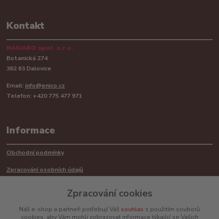
Kontakt
NASIAKO spol. s.r.o.
Botanická 274
362 63 Dalovice
Email:
info@enico.cz
Telefon: +420 775 477 971
Informace
Obchodní podmínky
Zpracování osobních údajů
Reklamační řád
Zpracování cookies
Recyklace barerií
Náš e-shop a partneři potřebují Váš
souhlas
s použitím souborů
cookies, aby Vám mohli zobrazovat informace týkající se Vašich