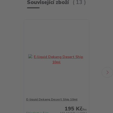
Související zboží
13
E-liquid Dekang Desert Ship 10ml
E-liquid Deka
195 Kč
/
ks
Skladem > 5 ks
Skladem > 5 k