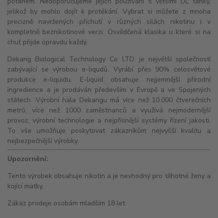
potahem. Nedoporučujeme jejich používání s většími
DL
tanky,
jelikož by mohlo dojít k protékání. Vybrat si můžete z mnoha
precizně navržených příchutí v různých silách nikotinu i v
kompletně beznikotinové verzi. Osvědčená klasika u které si na
chuť přijde opravdu každý.
Dekang Biological Technology Co LTD. je největší společností
zabývající se výrobou e-liqudů. Vyrábí přes 90% celosvětové
produkce e-liquidu. E-liquid obsahuje nejjemnější přírodní
ingredience a je prodáván především v Evropě a ve Spojených
státech. Výrobní hala Dekangu má více než 10.000 čtverečních
metrů, více než 1000 zaměstnanců a využívá nejmodernější
provoz, výrobní technologie a nejpřísnější systémy řízení jakosti.
To vše umožňuje poskytovat zákazníkům nejvyšší kvalitu a
nejbezpečnější výrobky.
Upozornění:
Tento výrobek obsahuje nikotin a je nevhodný pro těhotné ženy a
kojící matky.
Zákaz prodeje osobám mladším 18 let.