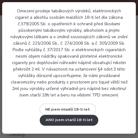
Omezení prodeje tabákových výrobků, elektronických
cigaret a alkohlu osobám maldších 18-ti let dle zákona
0
č.379/2005 Sb. o opatřeních k ochraně před škodami
0 Kč
působenými tabákovými výrobky, alkoholem a jinými
návykovými látkami a o změně souvisejících zákonů ve znění
zákonů č. 225/2006 Sb., č. 274/2008 Sb. a č. 305/2009 Sb.
Menu
Podle vyhlášky č. 37/2017 Sb. o elektronických cigaretách
nesmí objem nádržky opakovaně plnitelné elektronické
cigarety pro doplňování náhradní náplně obsahující nikotin
Náplně
Ovocné
E-liquid Dekang Blackberry 10ml
překročit 2 ml. V návaznosti na ustanovení §4 odst.3 této
vyhlášky důrazně upozorňujeme, že námi prodávané
clearomizéry nebo produkty s prostorem pro liquid větší než
E-liquid Dekang Blackberry 10ml
2ml jsou výrobky určené výhradně pro náplně bez nikotinu!
Jsem starší 18ti let a beru na vědomí TPD omezení.
NE jsem mladší 18-ti let
ANO jsem starší 18-ti let