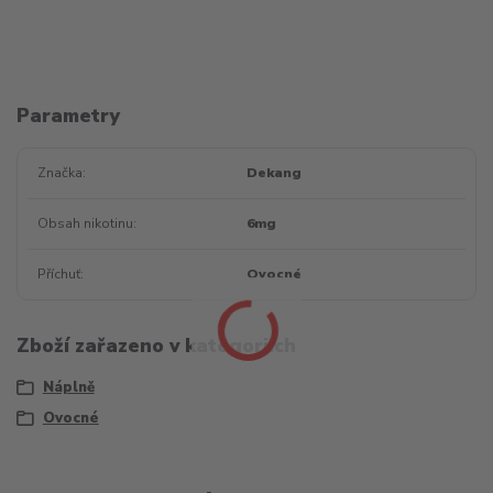
Parametry
Značka
Dekang
Obsah nikotinu
6mg
Příchuť
Ovocné
Zboží zařazeno v kategoriích
Náplně
Ovocné