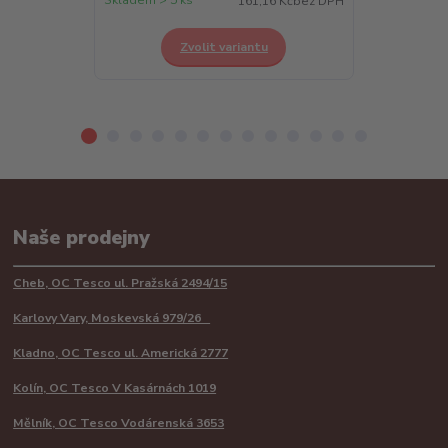
161,16 Kč
bez DPH
Zvolit variantu
Z
Naše prodejny
Cheb, OC Tesco ul. Pražská 2494/15
Karlovy Vary, Moskevská 979/26
Kladno, OC Tesco ul. Americká 2777
Kolín, OC Tesco V Kasárnách 1019
Mělník, OC Tesco Vodárenská 3653