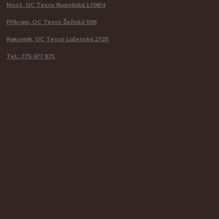
Most, OC Tesco Rudolická 1706/4
Příbram, OC Tesco Žežická 598
Rakovník, OC Tesco Luženská 2725
Tel.: 775 477 971