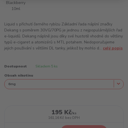
Liquid s příchutí černého rybízu Základní řada náplní značky
Dekang s poměrem 30VG/70PG je jednou z nejpopulárnějších řad
e-liquidů. Dekang náplně jsou díky své hustotě vhodné do většiny
typů e-cigaret a atomizérů s MTL potahem. Nedoporučujeme
jejich používání s většími DL tanky, jelikož by mohlo d...
celý popis
Dostupnost
Skladem 5 ks
Obsah nikotinu
195 Kč
/
ks
161,16 Kč
bez DPH