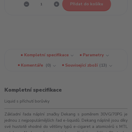
Přidat do košíku
Kompletní specifikace
Parametry
Komentáře
0
Související zboží
13
Kompletní specifikace
Liquid s příchutí borůvky
Základní řada náplní značky Dekang s poměrem 30VG/70PG je
jednou z nejpopulárnějších řad e-liquidů. Dekang náplně jsou díky
své hustotě vhodné do většiny typů e-cigaret a
atomizérů
s
MTL