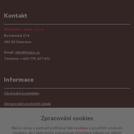
Kontakt
NASIAKO spol. s.r.o.
Botanická 274
362 63 Dalovice
Email:
info@enico.cz
Telefon: +420 775 477 971
Informace
Obchodní podmínky
Zpracování osobních údajů
Reklamační řád
Zpracování cookies
Recyklace barerií
Náš e-shop a partneři potřebují Váš
souhlas
s použitím souborů
cookies, aby Vám mohli zobrazovat informace týkající se Vašich