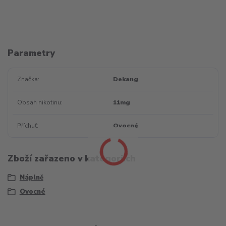
Parametry
Značka
Dekang
Obsah nikotinu
11mg
Příchuť
Ovocné
Zboží zařazeno v kategoriích
Náplně
Ovocné