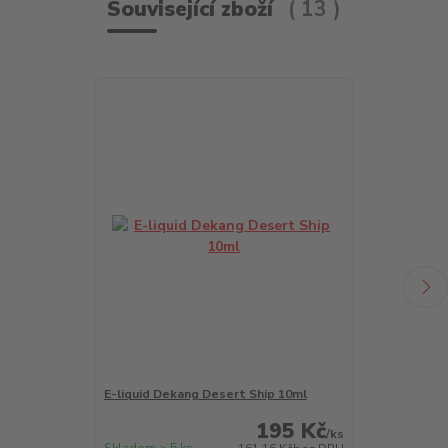
Související zboží
13
E-liquid Dekang Desert Ship 10ml
E-liquid Deka
195 Kč
/
ks
Skladem > 5 ks
Skladem > 5 k