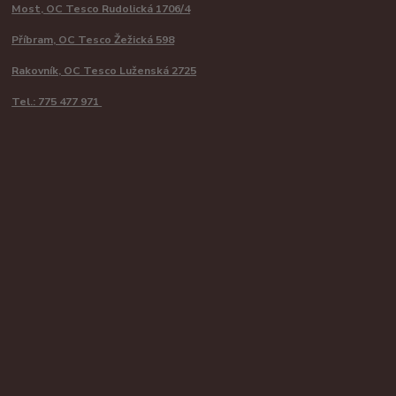
Most, OC Tesco Rudolická 1706/4
Příbram, OC Tesco Žežická 598
Rakovník, OC Tesco Luženská 2725
Tel.: 775 477 971