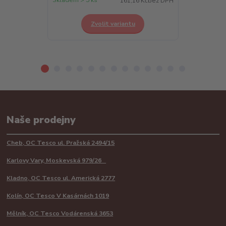
161,16 Kč
bez DPH
Zvolit variantu
Z
Naše prodejny
Cheb, OC Tesco ul. Pražská 2494/15
Karlovy Vary, Moskevská 979/26
Kladno, OC Tesco ul. Americká 2777
Kolín, OC Tesco V Kasárnách 1019
Mělník, OC Tesco Vodárenská 3653