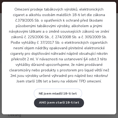
Omezení prodeje tabákových výrobků, elektronických
cigaret a alkohlu osobám maldších 18-ti let dle zákona
0
č.379/2005 Sb. o opatřeních k ochraně před škodami
0 Kč
působenými tabákovými výrobky, alkoholem a jinými
návykovými látkami a o změně souvisejících zákonů ve znění
zákonů č. 225/2006 Sb., č. 274/2008 Sb. a č. 305/2009 Sb.
Menu
Podle vyhlášky č. 37/2017 Sb. o elektronických cigaretách
nesmí objem nádržky opakovaně plnitelné elektronické
cigarety pro doplňování náhradní náplně obsahující nikotin
Náplně
Ovocné
E-liquid Dekang Blueberry 10ml
překročit 2 ml. V návaznosti na ustanovení §4 odst.3 této
vyhlášky důrazně upozorňujeme, že námi prodávané
clearomizéry nebo produkty s prostorem pro liquid větší než
E-liquid Dekang Blueberry 10ml
2ml jsou výrobky určené výhradně pro náplně bez nikotinu!
Jsem starší 18ti let a beru na vědomí TPD omezení.
NE jsem mladší 18-ti let
ANO jsem starší 18-ti let