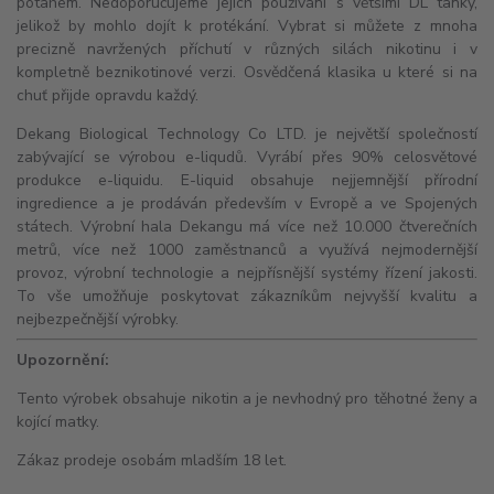
potahem. Nedoporučujeme jejich používání s většími
DL
tanky,
jelikož by mohlo dojít k protékání. Vybrat si můžete z mnoha
precizně navržených příchutí v různých silách nikotinu i v
kompletně beznikotinové verzi. Osvědčená klasika u které si na
chuť přijde opravdu každý.
Dekang Biological Technology Co LTD. je největší společností
zabývající se výrobou e-liqudů. Vyrábí přes 90% celosvětové
produkce e-liquidu. E-liquid obsahuje nejjemnější přírodní
ingredience a je prodáván především v Evropě a ve Spojených
státech. Výrobní hala Dekangu má více než 10.000 čtverečních
metrů, více než 1000 zaměstnanců a využívá nejmodernější
provoz, výrobní technologie a nejpřísnější systémy řízení jakosti.
To vše umožňuje poskytovat zákazníkům nejvyšší kvalitu a
nejbezpečnější výrobky.
Upozornění:
Tento výrobek obsahuje nikotin a je nevhodný pro těhotné ženy a
kojící matky.
Zákaz prodeje osobám mladším 18 let.