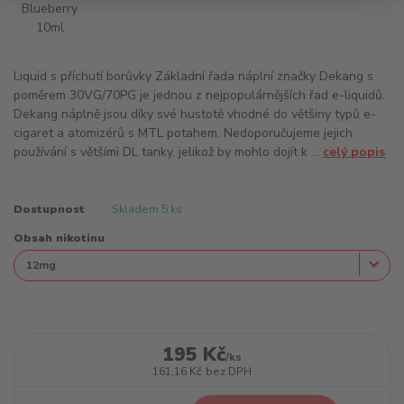
Liquid s příchutí borůvky Základní řada náplní značky Dekang s
poměrem 30VG/70PG je jednou z nejpopulárnějších řad e-liquidů.
Dekang náplně jsou díky své hustotě vhodné do většiny typů e-
cigaret a atomizérů s MTL potahem. Nedoporučujeme jejich
používání s většími DL tanky, jelikož by mohlo dojít k ...
celý popis
Dostupnost
Skladem 5 ks
Obsah nikotinu
195 Kč
/
ks
161,16 Kč
bez DPH