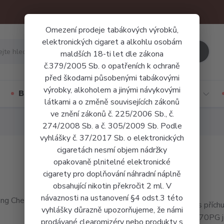
Omezení prodeje tabákových výrobků,
elektronických cigaret a alkohlu osobám
Hledat
maldších 18-ti let dle zákona
č.379/2005 Sb. o opatřeních k ochraně
před škodami působenými tabákovými
výrobky, alkoholem a jinými návykovými
Báze a příchutě
Jednorázové cigarety
látkami a o změně souvisejících zákonů
ve znění zákonů č. 225/2006 Sb., č.
274/2008 Sb. a č. 305/2009 Sb. Podle
vyhlášky č. 37/2017 Sb. o elektronických
cigaretách nesmí objem nádržky
opakovaně plnitelné elektronické
cigarety pro doplňování náhradní náplně
obsahující nikotin překročit 2 ml. V
návaznosti na ustanovení §4 odst.3 této
Liquid s příc
vyhlášky důrazně upozorňujeme, že námi
30VG/70PG je 
prodávané clearomizéry nebo produkty s