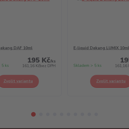
Dekang DAF 10ml
E-liquid Dekang LUMIX 10m
195 Kč
19
/
ks
 5 ks
Skladem > 5 ks
161,16 Kč
bez DPH
161,16 
Zvolit variantu
Zvolit variantu