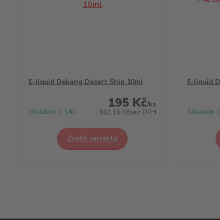
E-liquid Dekang Desert Ship 10ml
E-liquid 
195 Kč
/
ks
Skladem > 5 ks
Skladem >
161,16 Kč
bez DPH
Zvolit variantu