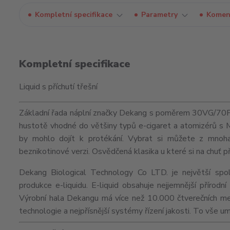
Kompletní specifikace
Parametry
Komen
Kompletní specifikace
Liquid s příchutí třešní
Základní řada náplní značky Dekang s poměrem 30VG/70PG j
hustotě vhodné do většiny typů e-cigaret a
atomizérů
s
by mohlo dojít k protékání. Vybrat si můžete z mnoha 
beznikotinové verzi. Osvědčená klasika u které si na chuť p
Dekang Biological Technology Co LTD. je největší spol
produkce e-liquidu. E-liquid obsahuje nejjemnější přírod
Výrobní hala Dekangu má více než 10.000 čtverečních me
technologie a nejpřísnější systémy řízení jakosti. To vše 