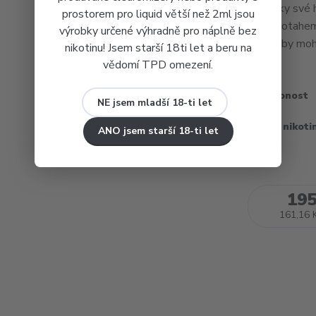
jsou díky své
prostorem pro liquid větší než 2ml jsou
MTL potahem. 
výrobky určené výhradně pro náplně bez
jelikož by mohl
nikotinu! Jsem starší 18ti let a beru na
vědomí TPD omezení.
Dostupnost
NE jsem mladší 18-ti let
Obsah nikoti
ANO jsem starší 18-ti let
195
161,16 