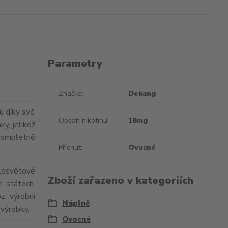
Parametry
Značka
Dekang
u díky své
Obsah nikotinu
18mg
ky, jelikož
kompletně
Příchuť
Ovocné
losvětové
Zboží zařazeno v kategoriích
h státech.
z, výrobní
Náplně
 výrobky.
Ovocné