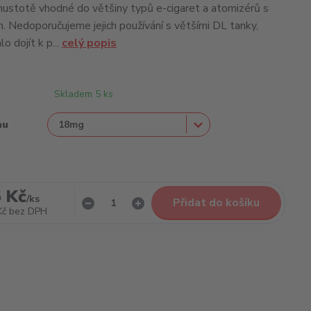
 hustotě vhodné do většiny typů e-cigaret a atomizérů s
Nedoporučujeme jejich používání s většími DL tanky,
o dojít k p...
celý popis
Skladem 5 ks
nu
 Kč
/
ks
Přidat do košíku
Kč
bez DPH