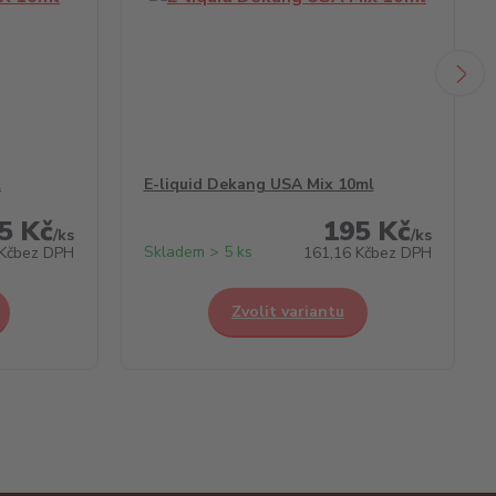
l
E-liquid Dekang USA Mix 10ml
5 Kč
195 Kč
/
ks
/
ks
Skladem > 5 ks
Kč
bez DPH
161,16 Kč
bez DPH
Zvolit variantu