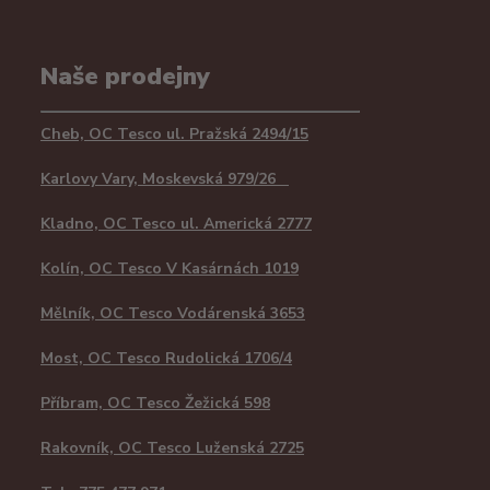
Naše prodejny
Cheb, OC Tesco ul. Pražská 2494/15
Karlovy Vary, Moskevská 979/26
Kladno, OC Tesco ul. Americká 2777
Kolín, OC Tesco V Kasárnách 1019
Mělník, OC Tesco Vodárenská 3653
Most, OC Tesco Rudolická 1706/4
Příbram, OC Tesco Žežická 598
Rakovník, OC Tesco Luženská 2725