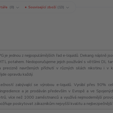
táře
0
Související zboží
13
e jednou z nejpopulárnějších řad e-liquidů. Dekang náplně jso
MTL
potahem. Nedoporučujeme jejich používání s většími
DL
tan
precizně navržených příchutí v různých silách nikotinu i v 
řijde opravdu každý.
ečností zabývající se výrobou e-liqudů. Vyrábí přes 90% ce
ní ingredience a je prodáván především v Evropě a ve Spojenýc
trů, více než 1000 zaměstnanců a využívá nejmodernější provo
umožňuje poskytovat zákazníkům nejvyšší kvalitu a nejbezpečnější