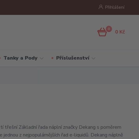
Přihlášení
0
0 Kč
Tanky a Pody
Příslušenství
hutí třešní Základní řada náplní značky Dekang s poměrem
jednou z nejpopulárnějších řad e-liquidů. Dekang náplně