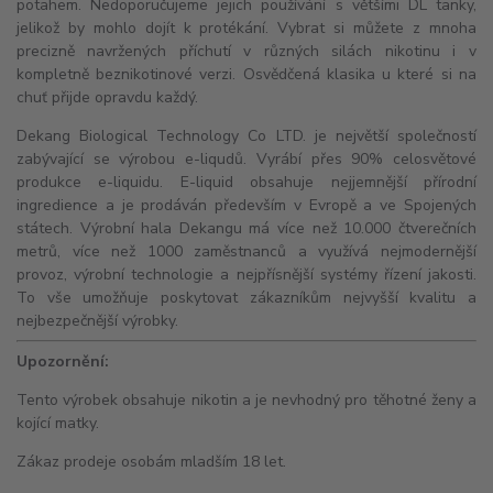
potahem. Nedoporučujeme jejich používání s většími
DL
tanky,
jelikož by mohlo dojít k protékání. Vybrat si můžete z mnoha
precizně navržených příchutí v různých silách nikotinu i v
kompletně beznikotinové verzi. Osvědčená klasika u které si na
chuť přijde opravdu každý.
Dekang Biological Technology Co LTD. je největší společností
zabývající se výrobou e-liqudů. Vyrábí přes 90% celosvětové
produkce e-liquidu. E-liquid obsahuje nejjemnější přírodní
ingredience a je prodáván především v Evropě a ve Spojených
státech. Výrobní hala Dekangu má více než 10.000 čtverečních
metrů, více než 1000 zaměstnanců a využívá nejmodernější
provoz, výrobní technologie a nejpřísnější systémy řízení jakosti.
To vše umožňuje poskytovat zákazníkům nejvyšší kvalitu a
nejbezpečnější výrobky.
Upozornění:
Tento výrobek obsahuje nikotin a je nevhodný pro těhotné ženy a
kojící matky.
Zákaz prodeje osobám mladším 18 let.