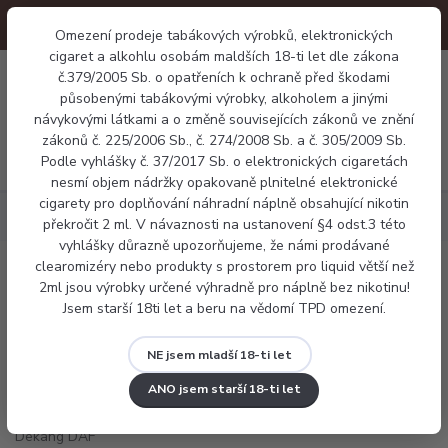
Omezení prodeje tabákových výrobků, elektronických
cigaret a alkohlu osobám maldších 18-ti let dle zákona
0
č.379/2005 Sb. o opatřeních k ochraně před škodami
0 Kč
působenými tabákovými výrobky, alkoholem a jinými
návykovými látkami a o změně souvisejících zákonů ve znění
zákonů č. 225/2006 Sb., č. 274/2008 Sb. a č. 305/2009 Sb.
Menu
Podle vyhlášky č. 37/2017 Sb. o elektronických cigaretách
nesmí objem nádržky opakovaně plnitelné elektronické
cigarety pro doplňování náhradní náplně obsahující nikotin
Náplně
Tabákové
E-liquid Dekang DAF 10ml
překročit 2 ml. V návaznosti na ustanovení §4 odst.3 této
vyhlášky důrazně upozorňujeme, že námi prodávané
clearomizéry nebo produkty s prostorem pro liquid větší než
E-liquid Dekang DAF 10ml
2ml jsou výrobky určené výhradně pro náplně bez nikotinu!
Jsem starší 18ti let a beru na vědomí TPD omezení.
NE jsem mladší 18-ti let
ANO jsem starší 18-ti let