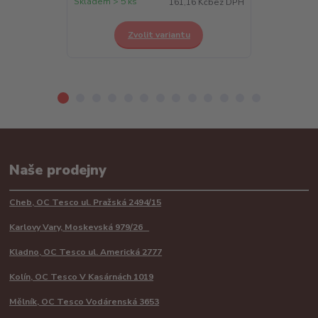
Skladem > 5 ks
Skladem > 5 k
161,16 Kč
bez DPH
Zvolit variantu
Z
Naše prodejny
Cheb, OC Tesco ul. Pražská 2494/15
Karlovy Vary, Moskevská 979/26
Kladno, OC Tesco ul. Americká 2777
Kolín, OC Tesco V Kasárnách 1019
Mělník, OC Tesco Vodárenská 3653