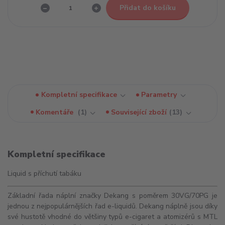
Přidat do košíku
Kompletní specifikace
Parametry
Komentáře
1
Související zboží
13
Kompletní specifikace
Liquid s příchutí tabáku
Základní řada náplní značky Dekang s poměrem 30VG/70PG je
jednou z nejpopulárnějších řad e-liquidů. Dekang náplně jsou díky
své hustotě vhodné do většiny typů e-cigaret a
atomizérů
s
MTL