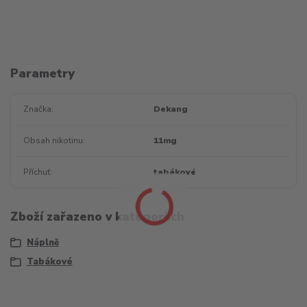
Parametry
Značka
Dekang
Obsah nikotinu
11mg
Příchuť
tabákové
Zboží zařazeno v kategoriích
Náplně
Tabákové