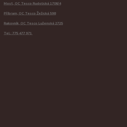
Most, OC Tesco Rudolická 1706/4
Příbram, OC Tesco Žežická 598
Rakovník, OC Tesco Luženská 2725
Tel.: 775 477 971