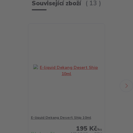
Související zboží
13
E-liquid Dekang Desert Ship 10ml
E-liquid Deka
195 Kč
/
ks