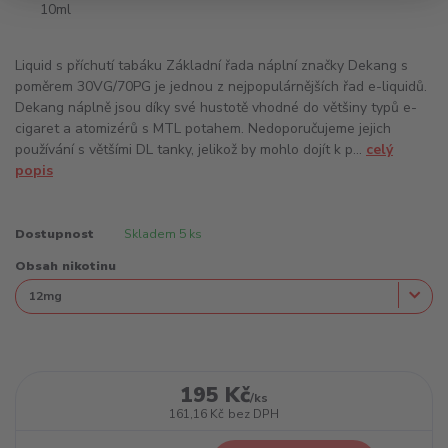
Liquid s příchutí tabáku Základní řada náplní značky Dekang s
poměrem 30VG/70PG je jednou z nejpopulárnějších řad e-liquidů.
Dekang náplně jsou díky své hustotě vhodné do většiny typů e-
cigaret a atomizérů s MTL potahem. Nedoporučujeme jejich
používání s většími DL tanky, jelikož by mohlo dojít k p...
celý
popis
Dostupnost
Skladem 5 ks
Obsah nikotinu
195 Kč
/
ks
161,16 Kč
bez DPH