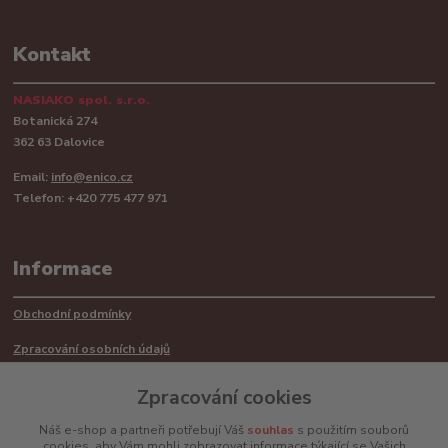
Kontakt
NASIAKO spol. s.r.o.
Botanická 274
362 63 Dalovice
Email:
info@enico.cz
Telefon: +420 775 477 971
Informace
Obchodní podmínky
Zpracování osobních údajů
Reklamační řád
Zpracování cookies
Recyklace barerií
Náš e-shop a partneři potřebují Váš
souhlas
s použitím souborů
cookies, aby Vám mohli zobrazovat informace týkající se Vašich