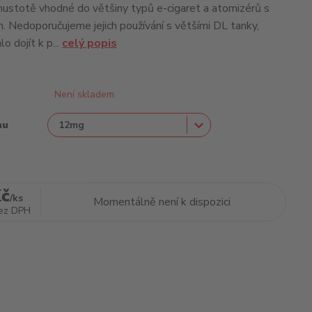
 hustotě vhodné do většiny typů e-cigaret a atomizérů s
Nedoporučujeme jejich používání s většími DL tanky,
o dojít k p...
celý popis
Není skladem
nu
Kč
/
ks
Momentálně není k dispozici
ez DPH