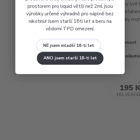
jsou díky své
prostorem pro liquid větší než 2ml jsou
MTL potahem. 
výrobky určené výhradně pro náplně bez
jelikož by mohl
nikotinu! Jsem starší 18ti let a beru na
vědomí TPD omezení.
Dostupnost
NE jsem mladší 18-ti let
Obsah nikoti
ANO jsem starší 18-ti let
195 
161,16 Kč
b