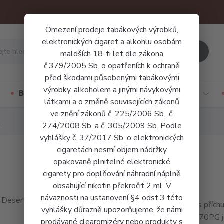
Omezení prodeje tabákových výrobků,
elektronických cigaret a alkohlu osobám
Hledat
maldších 18-ti let dle zákona
č.379/2005 Sb. o opatřeních k ochraně
před škodami působenými tabákovými
výrobky, alkoholem a jinými návykovými
Báze a příchutě
Jednorázové cigarety
látkami a o změně souvisejících zákonů
ve znění zákonů č. 225/2006 Sb., č.
l
274/2008 Sb. a č. 305/2009 Sb. Podle
vyhlášky č. 37/2017 Sb. o elektronických
cigaretách nesmí objem nádržky
opakovaně plnitelné elektronické
cigarety pro doplňování náhradní náplně
obsahující nikotin překročit 2 ml. V
návaznosti na ustanovení §4 odst.3 této
Liquid s příc
vyhlášky důrazně upozorňujeme, že námi
30VG/70PG je 
prodávané clearomizéry nebo produkty s