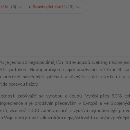
táře
0
Související zboží
13
e jednou z nejpopulárnějších řad e-liquidů. Dekang náplně jso
MTL
potahem. Nedoporučujeme jejich používání s většími
DL
tan
precizně navržených příchutí v různých silách nikotinu i v 
řijde opravdu každý.
ečností zabývající se výrobou e-liqudů. Vyrábí přes 90% ce
ní ingredience a je prodáván především v Evropě a ve Spojenýc
trů, více než 1000 zaměstnanců a využívá nejmodernější provo
umožňuje poskytovat zákazníkům nejvyšší kvalitu a nejbezpečnější