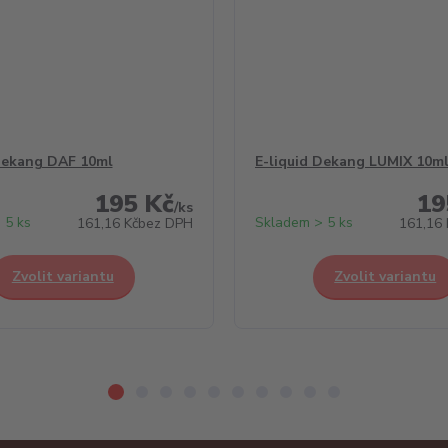
Dekang DAF 10ml
E-liquid Dekang LUMIX 10m
195 Kč
19
/
ks
 5 ks
Skladem > 5 ks
161,16 Kč
bez DPH
161,16 
Zvolit variantu
Zvolit variantu