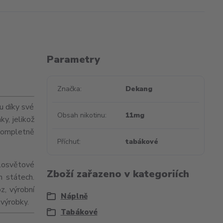
Parametry
Značka
Dekang
u díky své
Obsah nikotinu
11mg
ky, jelikož
kompletně
Příchuť
tabákové
losvětové
Zboží zařazeno v kategoriích
h státech.
z, výrobní
Náplně
 výrobky.
Tabákové