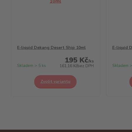
E-liquid Dekang Desert Ship 10ml
E-liquid 
195 Kč
/
ks
Skladem > 5 ks
Skladem >
161,16 Kč
bez DPH
Zvolit variantu