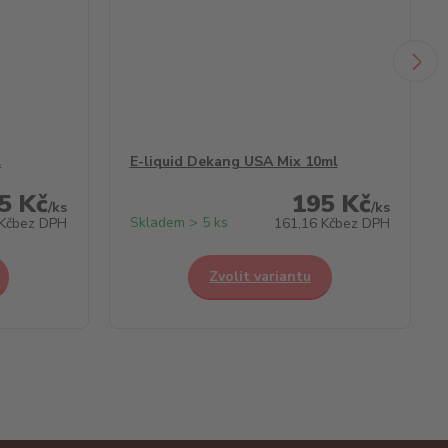
l
E-liquid Dekang USA Mix 10ml
5 Kč
195 Kč
/
ks
/
ks
Skladem > 5 ks
Kč
bez DPH
161,16 Kč
bez DPH
Zvolit variantu