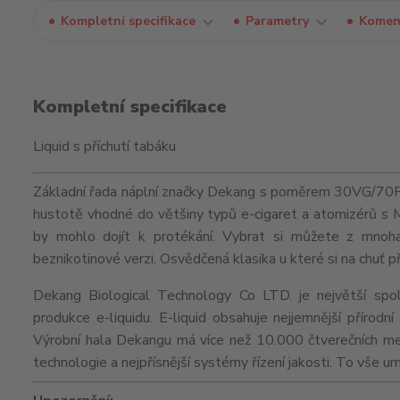
Kompletní specifikace
Parametry
Komen
Kompletní specifikace
Liquid s příchutí tabáku
Základní řada náplní značky Dekang s poměrem 30VG/70PG j
hustotě vhodné do většiny typů e-cigaret a
atomizérů
s
by mohlo dojít k protékání. Vybrat si můžete z mnoha 
beznikotinové verzi. Osvědčená klasika u které si na chuť p
Dekang Biological Technology Co LTD. je největší spol
produkce e-liquidu. E-liquid obsahuje nejjemnější přírod
Výrobní hala Dekangu má více než 10.000 čtverečních me
technologie a nejpřísnější systémy řízení jakosti. To vše 