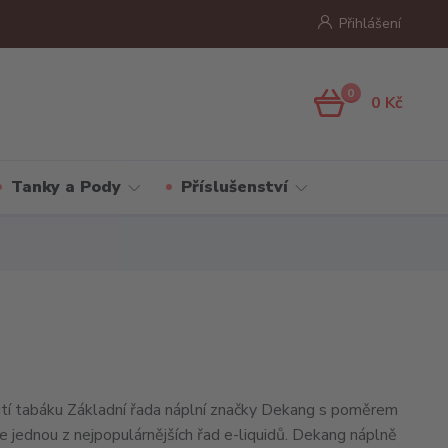
Přihlášení
0
0 Kč
Tanky a Pody
Příslušenství
hutí tabáku Základní řada náplní značky Dekang s poměrem
jednou z nejpopulárnějších řad e-liquidů. Dekang náplně