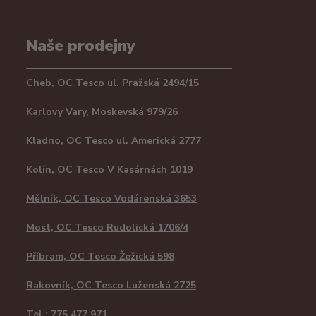
Naše prodejny
Cheb, OC Tesco ul. Pražská 2494/15
Karlovy Vary, Moskevská 979/26
Kladno, OC Tesco ul. Americká 2777
Kolín, OC Tesco V Kasárnách 1019
Mělník, OC Tesco Vodárenská 3653
Most, OC Tesco Rudolická 1706/4
Příbram, OC Tesco Žežická 598
Rakovník, OC Tesco Luženská 2725
Tel.: 775 477 971