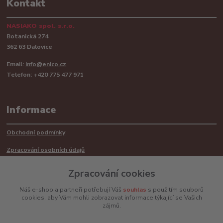
Kontakt
NASIAKO spol. s.r.o.
Botanická 274
362 63 Dalovice
Email:
info@enico.cz
Telefon: +420 775 477 971
Informace
Obchodní podmínky
Zpracování osobních údajů
Reklamační řád
Zpracování cookies
Recyklace barerií
Náš e-shop a partneři potřebují Váš
souhlas
s použitím souborů
cookies, aby Vám mohli zobrazovat informace týkající se Vašich
Mimosoudní řešení sporů ADR
zájmů.