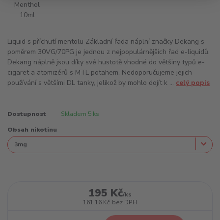
Liquid s příchutí mentolu Základní řada náplní značky Dekang s
poměrem 30VG/70PG je jednou z nejpopulárnějších řad e-liquidů.
Dekang náplně jsou díky své hustotě vhodné do většiny typů e-
cigaret a atomizérů s MTL potahem. Nedoporučujeme jejich
používání s většími DL tanky, jelikož by mohlo dojít k ...
celý popis
Dostupnost
Skladem 5 ks
Obsah nikotinu
195 Kč
/
ks
161,16 Kč
bez DPH