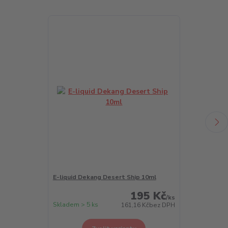
E-liquid Dekang Desert Ship 10ml
E-liquid Deka
195 Kč
/
ks
Skladem > 5 ks
Skladem > 5 k
161,16 Kč
bez DPH