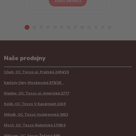
Zvolit variantu
Z
Naše prodejny
Cheb, OC Tesco ul. Pražská 2494/15
Karlovy Vary, Moskevská 979/26
Kladno, OC Tesco ul. Americká 2777
Kolín, OC Tesco V Kasárnách 1019
Mělník, OC Tesco Vodárenská 3653
Most, OC Tesco Rudolická 1706/4
Příbram, OC Tesco Žežická 598