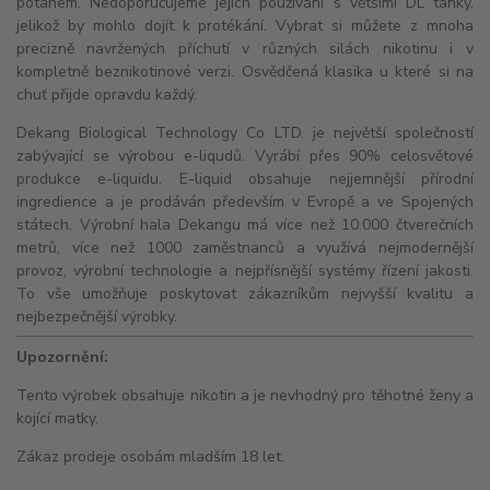
potahem. Nedoporučujeme jejich používání s většími
DL
tanky,
jelikož by mohlo dojít k protékání. Vybrat si můžete z mnoha
precizně navržených příchutí v různých silách nikotinu i v
kompletně beznikotinové verzi. Osvědčená klasika u které si na
chuť přijde opravdu každý.
Dekang Biological Technology Co LTD. je největší společností
zabývající se výrobou e-liqudů. Vyrábí přes 90% celosvětové
produkce e-liquidu. E-liquid obsahuje nejjemnější přírodní
ingredience a je prodáván především v Evropě a ve Spojených
státech. Výrobní hala Dekangu má více než 10.000 čtverečních
metrů, více než 1000 zaměstnanců a využívá nejmodernější
provoz, výrobní technologie a nejpřísnější systémy řízení jakosti.
To vše umožňuje poskytovat zákazníkům nejvyšší kvalitu a
nejbezpečnější výrobky.
Upozornění:
Tento výrobek obsahuje nikotin a je nevhodný pro těhotné ženy a
kojící matky.
Zákaz prodeje osobám mladším 18 let.