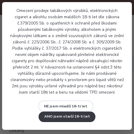
Omezení prodeje tabákových výrobků, elektronických
cigaret a alkohlu osobám maldších 18-ti let dle zákona
0
č.379/2005 Sb. o opatřeních k ochraně před škodami
0 Kč
působenými tabákovými výrobky, alkoholem a jinými
návykovými látkami a o změně souvisejících zákonů ve znění
zákonů č. 225/2006 Sb., č. 274/2008 Sb. a č. 305/2009 Sb.
Menu
Podle vyhlášky č. 37/2017 Sb. o elektronických cigaretách
nesmí objem nádržky opakovaně plnitelné elektronické
cigarety pro doplňování náhradní náplně obsahující nikotin
Náplně
Svěží
E-liquid Dekang Menthol 10ml
překročit 2 ml. V návaznosti na ustanovení §4 odst.3 této
vyhlášky důrazně upozorňujeme, že námi prodávané
clearomizéry nebo produkty s prostorem pro liquid větší než
E-liquid Dekang Menthol 10ml
2ml jsou výrobky určené výhradně pro náplně bez nikotinu!
Jsem starší 18ti let a beru na vědomí TPD omezení.
NE jsem mladší 18-ti let
ANO jsem starší 18-ti let