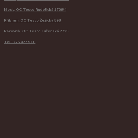
Most, OC Tesco Rudolická 1706/4
Příbram, OC Tesco Žežická 598
Rakovník, OC Tesco Luženská 2725
Tel.: 775 477 971