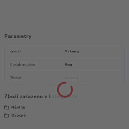
Parametry
Značka
Dekang
Obsah nikotinu
6mg
Příchuť
Ovocné
Zboží zařazeno v kategoriích
Náplně
Ovocné