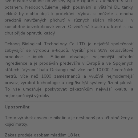
své hustotě vhodné do většiny typů e-cigaret a
atomizérů
s
MTL
potahem. Nedoporučujeme jejich používání s většími
DL
tanky,
jelikož by mohlo dojít k protékání. Vybrat si můžete z mnoha
precizně navržených příchutí v různých silách nikotinu i v
kompletně beznikotinové verzi. Osvědčená klasika u které si na
chuť přijde opravdu každý.
Dekang Biological Technology Co LTD. je největší společností
zabývající se výrobou e-liqudů. Vyrábí přes 90% celosvětové
produkce e-liquidu. E-liquid obsahuje nejjemnější přírodní
ingredience a je prodáván především v Evropě a ve Spojených
státech. Výrobní hala Dekangu má více než 10.000 čtverečních
metrů, více než 1000 zaměstnanců a využívá nejmodernější
provoz, výrobní technologie a nejpřísnější systémy řízení jakosti.
To vše umožňuje poskytovat zákazníkům nejvyšší kvalitu a
nejbezpečnější výrobky.
Upozornění:
Tento výrobek obsahuje nikotin a je nevhodný pro těhotné ženy a
kojící matky.
Zákaz prodeje osobám mladším 18 let.