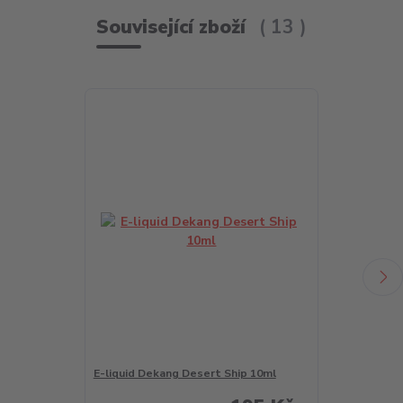
Související zboží
13
E-liquid Dekang Desert Ship 10ml
E-liquid Deka