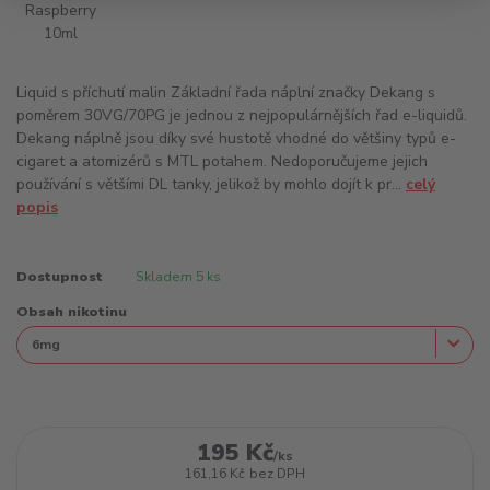
Liquid s příchutí malin Základní řada náplní značky Dekang s
poměrem 30VG/70PG je jednou z nejpopulárnějších řad e-liquidů.
Dekang náplně jsou díky své hustotě vhodné do většiny typů e-
cigaret a atomizérů s MTL potahem. Nedoporučujeme jejich
používání s většími DL tanky, jelikož by mohlo dojít k pr...
celý
popis
Dostupnost
Skladem 5 ks
Obsah nikotinu
195 Kč
/
ks
161,16 Kč
bez DPH