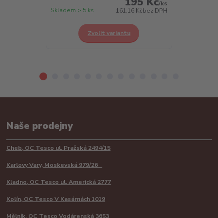
195 Kč
/
ks
Skladem > 5 ks
Skladem > 5 k
161,16 Kč
bez DPH
Zvolit variantu
Z
Naše prodejny
Cheb, OC Tesco ul. Pražská 2494/15
Karlovy Vary, Moskevská 979/26
Kladno, OC Tesco ul. Americká 2777
Kolín, OC Tesco V Kasárnách 1019
Mělník, OC Tesco Vodárenská 3653