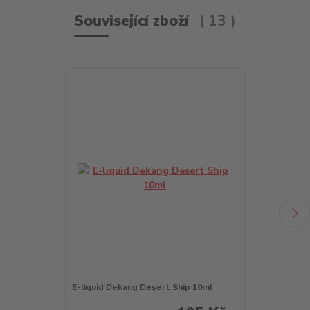
Související zboží
13
E-liquid Dekang Desert Ship 10ml
E-liquid Deka