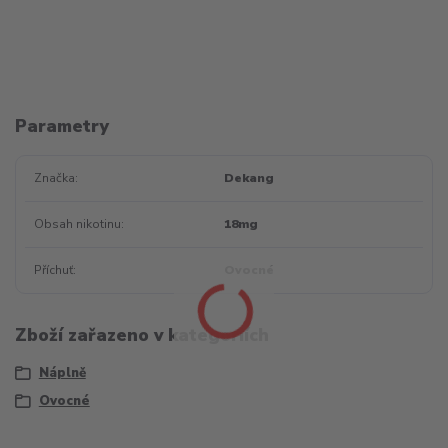
Parametry
Značka
Dekang
Obsah nikotinu
18mg
Příchuť
Ovocné
Zboží zařazeno v kategoriích
Náplně
Ovocné