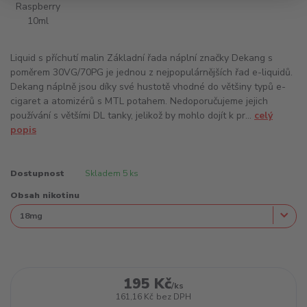
Liquid s příchutí malin Základní řada náplní značky Dekang s
poměrem 30VG/70PG je jednou z nejpopulárnějších řad e-liquidů.
Dekang náplně jsou díky své hustotě vhodné do většiny typů e-
cigaret a atomizérů s MTL potahem. Nedoporučujeme jejich
používání s většími DL tanky, jelikož by mohlo dojít k pr...
celý
popis
Dostupnost
Skladem 5 ks
Obsah nikotinu
195 Kč
/
ks
161,16 Kč
bez DPH