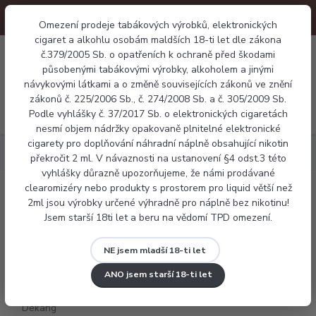
Omezení prodeje tabákových výrobků, elektronických
cigaret a alkohlu osobám maldších 18-ti let dle zákona
0
č.379/2005 Sb. o opatřeních k ochraně před škodami
0 Kč
působenými tabákovými výrobky, alkoholem a jinými
návykovými látkami a o změně souvisejících zákonů ve znění
zákonů č. 225/2006 Sb., č. 274/2008 Sb. a č. 305/2009 Sb.
Menu
Podle vyhlášky č. 37/2017 Sb. o elektronických cigaretách
nesmí objem nádržky opakovaně plnitelné elektronické
cigarety pro doplňování náhradní náplně obsahující nikotin
Náplně
Ovocné
E-liquid Dekang Raspberry 10ml
překročit 2 ml. V návaznosti na ustanovení §4 odst.3 této
vyhlášky důrazně upozorňujeme, že námi prodávané
clearomizéry nebo produkty s prostorem pro liquid větší než
E-liquid Dekang Raspberry 10ml
2ml jsou výrobky určené výhradně pro náplně bez nikotinu!
Jsem starší 18ti let a beru na vědomí TPD omezení.
NE jsem mladší 18-ti let
ANO jsem starší 18-ti let