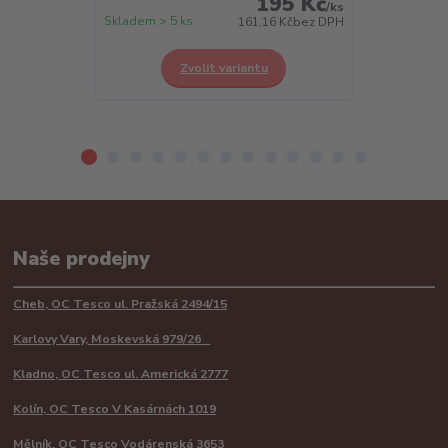
195 Kč
/
ks
Skladem > 5 ks
Skladem > 5 k
161,16 Kč
bez DPH
Zvolit variantu
Z
Naše prodejny
Cheb, OC Tesco ul. Pražská 2494/15
Karlovy Vary, Moskevská 979/26
Kladno, OC Tesco ul. Americká 2777
Kolín, OC Tesco V Kasárnách 1019
Mělník, OC Tesco Vodárenská 3653