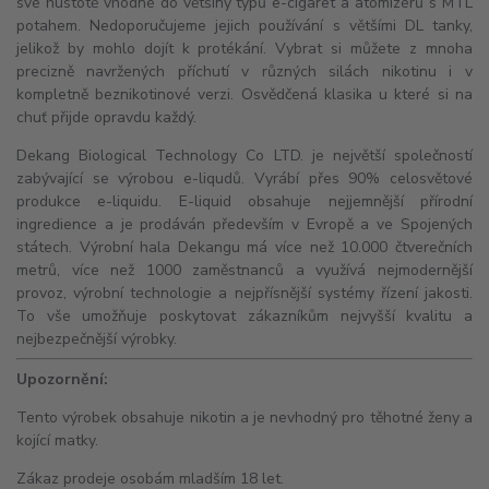
své hustotě vhodné do většiny typů e-cigaret a
atomizérů
s
MTL
potahem. Nedoporučujeme jejich používání s většími
DL
tanky,
jelikož by mohlo dojít k protékání. Vybrat si můžete z mnoha
precizně navržených příchutí v různých silách nikotinu i v
kompletně beznikotinové verzi. Osvědčená klasika u které si na
chuť přijde opravdu každý.
Dekang Biological Technology Co LTD. je největší společností
zabývající se výrobou e-liqudů. Vyrábí přes 90% celosvětové
produkce e-liquidu. E-liquid obsahuje nejjemnější přírodní
ingredience a je prodáván především v Evropě a ve Spojených
státech. Výrobní hala Dekangu má více než 10.000 čtverečních
metrů, více než 1000 zaměstnanců a využívá nejmodernější
provoz, výrobní technologie a nejpřísnější systémy řízení jakosti.
To vše umožňuje poskytovat zákazníkům nejvyšší kvalitu a
nejbezpečnější výrobky.
Upozornění:
Tento výrobek obsahuje nikotin a je nevhodný pro těhotné ženy a
kojící matky.
Zákaz prodeje osobám mladším 18 let.