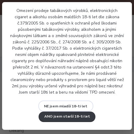
Omezení prodeje tabákových výrobků, elektronických
cigaret a alkohlu osobám maldších 18-ti let dle zákona
0
č.379/2005 Sb. o opatřeních k ochraně před škodami
0 Kč
působenými tabákovými výrobky, alkoholem a jinými
návykovými látkami a o změně souvisejících zákonů ve znění
zákonů č. 225/2006 Sb., č. 274/2008 Sb. a č. 305/2009 Sb.
Menu
Podle vyhlášky č. 37/2017 Sb. o elektronických cigaretách
nesmí objem nádržky opakovaně plnitelné elektronické
cigarety pro doplňování náhradní náplně obsahující nikotin
Náplně
Tabákové
E-liquid Dekang USA Mix 10ml
překročit 2 ml. V návaznosti na ustanovení §4 odst.3 této
vyhlášky důrazně upozorňujeme, že námi prodávané
clearomizéry nebo produkty s prostorem pro liquid větší než
E-liquid Dekang USA Mix 10ml
2ml jsou výrobky určené výhradně pro náplně bez nikotinu!
Jsem starší 18ti let a beru na vědomí TPD omezení.
NE jsem mladší 18-ti let
ANO jsem starší 18-ti let