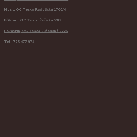
Most, OC Tesco Rudolická 1706/4
Příbram, OC Tesco Žežická 598
Rakovník, OC Tesco Luženská 2725
Tel.: 775 477 971