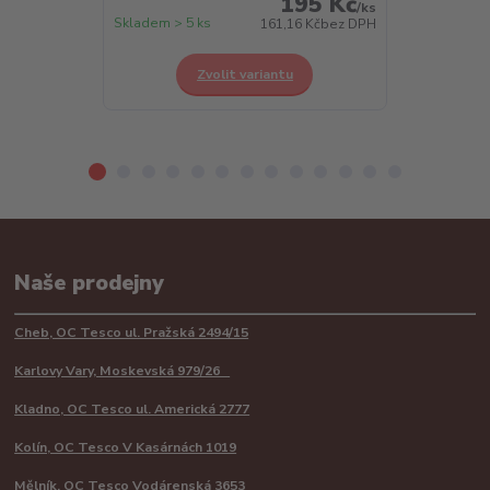
195 Kč
/
ks
Skladem > 5 ks
Skladem > 5 k
161,16 Kč
bez DPH
Zvolit variantu
Z
Naše prodejny
Cheb, OC Tesco ul. Pražská 2494/15
Karlovy Vary, Moskevská 979/26
Kladno, OC Tesco ul. Americká 2777
Kolín, OC Tesco V Kasárnách 1019
Mělník, OC Tesco Vodárenská 3653