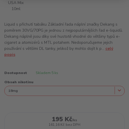
Liquid s příchutí tabáku Základní řada náplní značky Dekang s
poměrem 30VG/70PG je jednou z nejpopulárnějších řad e-liquidů.
Dekang náplně jsou díky své hustotě vhodné do většiny typů e-
cigaret a atomizérů s MTL potahem. Nedoporučujeme jejich
používání s většími DL tanky, jelikož by mohlo dojít k p...
celý
popis
Dostupnost
Skladem 5 ks
Obsah nikotinu
195 Kč
/
ks
161,16 Kč
bez DPH