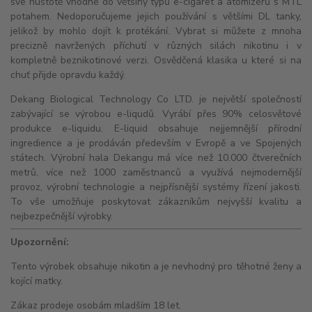
své hustotě vhodné do většiny typů e-cigaret a
atomizérů
s
MTL
potahem. Nedoporučujeme jejich používání s většími
DL
tanky,
jelikož by mohlo dojít k protékání. Vybrat si můžete z mnoha
precizně navržených příchutí v různých silách nikotinu i v
kompletně beznikotinové verzi. Osvědčená klasika u které si na
chuť přijde opravdu každý.
Dekang Biological Technology Co LTD. je největší společností
zabývající se výrobou e-liqudů. Vyrábí přes 90% celosvětové
produkce e-liquidu. E-liquid obsahuje nejjemnější přírodní
ingredience a je prodáván především v Evropě a ve Spojených
státech. Výrobní hala Dekangu má více než 10.000 čtverečních
metrů, více než 1000 zaměstnanců a využívá nejmodernější
provoz, výrobní technologie a nejpřísnější systémy řízení jakosti.
To vše umožňuje poskytovat zákazníkům nejvyšší kvalitu a
nejbezpečnější výrobky.
Upozornění:
Tento výrobek obsahuje nikotin a je nevhodný pro těhotné ženy a
kojící matky.
Zákaz prodeje osobám mladším 18 let.