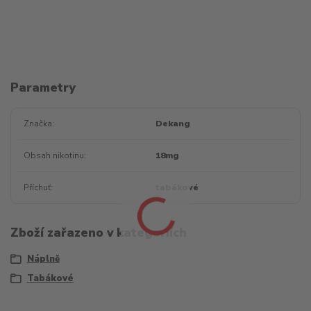
Parametry
Značka
Dekang
Obsah nikotinu
18mg
Příchuť
tabákové
Zboží zařazeno v kategoriích
Náplně
Tabákové