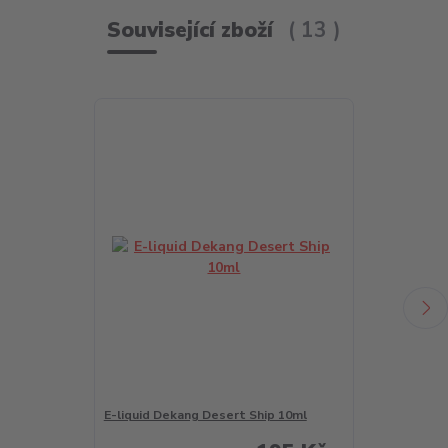
Související zboží
13
E-liquid Dekang Desert Ship 10ml
E-liquid Deka