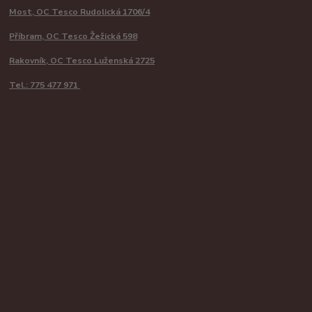
Most, OC Tesco Rudolická 1706/4
Příbram, OC Tesco Žežická 598
Rakovník, OC Tesco Luženská 2725
Tel.: 775 477 971