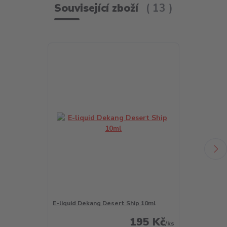
Související zboží
13
E-liquid Dekang Desert Ship 10ml
E-liquid Deka
195 Kč
/
ks