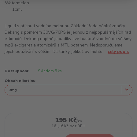
Liquid s příchutí vodního melounu Základní řada náplní značky
Dekang s poměrem 30VG/70PG je jednou z nejpopulárnějších řad
e-liquidů. Dekang náplně jsou díky své hustotě vhodné do většiny
typů e-cigaret a atomizérů s MTL potahem. Nedoporučujeme
jejich používání s většími DL tanky, jelikož by mohlo ...
celý popis
Dostupnost
Skladem 5 ks
Obsah nikotinu
195 Kč
/
ks
161,16 Kč
bez DPH