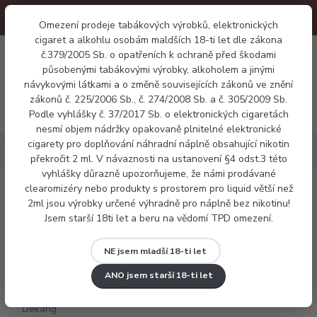
Omezení prodeje tabákových výrobků, elektronických
cigaret a alkohlu osobám maldších 18-ti let dle zákona
0
č.379/2005 Sb. o opatřeních k ochraně před škodami
0 Kč
působenými tabákovými výrobky, alkoholem a jinými
návykovými látkami a o změně souvisejících zákonů ve znění
zákonů č. 225/2006 Sb., č. 274/2008 Sb. a č. 305/2009 Sb.
Menu
Podle vyhlášky č. 37/2017 Sb. o elektronických cigaretách
nesmí objem nádržky opakovaně plnitelné elektronické
cigarety pro doplňování náhradní náplně obsahující nikotin
Náplně
Ovocné
E-liquid Dekang Watermelon 10ml
překročit 2 ml. V návaznosti na ustanovení §4 odst.3 této
vyhlášky důrazně upozorňujeme, že námi prodávané
clearomizéry nebo produkty s prostorem pro liquid větší než
E-liquid Dekang Watermelon 10ml
2ml jsou výrobky určené výhradně pro náplně bez nikotinu!
Jsem starší 18ti let a beru na vědomí TPD omezení.
NE jsem mladší 18-ti let
ANO jsem starší 18-ti let