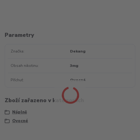
Parametry
Značka
Dekang
Obsah nikotinu
3mg
Příchuť
Ovocné
Zboží zařazeno v kategoriích
Náplně
Ovocné