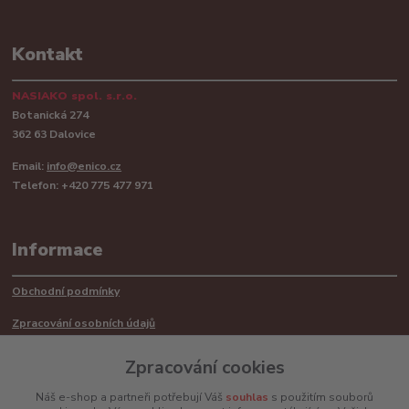
Kontakt
NASIAKO spol. s.r.o.
Botanická 274
362 63 Dalovice
Email:
info@enico.cz
Telefon: +420 775 477 971
Informace
Obchodní podmínky
Zpracování osobních údajů
Reklamační řád
Zpracování cookies
Recyklace barerií
Náš e-shop a partneři potřebují Váš
souhlas
s použitím souborů