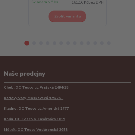
Skladem > 5 ks
Skladem > 5 k
161,16 Kč
bez DPH
Zvolit variantu
Z
Naše prodejny
Cheb, OC Tesco ul. Pražská 2494/15
Karlovy Vary, Moskevská 979/26
Kladno, OC Tesco ul. Americká 2777
Kolín, OC Tesco V Kasárnách 1019
Mělník, OC Tesco Vodárenská 3653