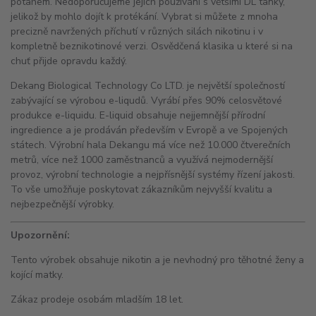
potahem. Nedoporučujeme jejich používání s většími DL tanky,
jelikož by mohlo dojít k protékání. Vybrat si můžete z mnoha
precizně navržených příchutí v různých silách nikotinu i v
kompletně beznikotinové verzi. Osvědčená klasika u které si na
chuť přijde opravdu každý.
Dekang Biological Technology Co LTD. je největší společností
zabývající se výrobou e-liqudů. Vyrábí přes 90% celosvětové
produkce e-liquidu. E-liquid obsahuje nejjemnější přírodní
ingredience a je prodáván především v Evropě a ve Spojených
státech. Výrobní hala Dekangu má více než 10.000 čtverečních
metrů, více než 1000 zaměstnanců a využívá nejmodernější
provoz, výrobní technologie a nejpřísnější systémy řízení jakosti.
To vše umožňuje poskytovat zákazníkům nejvyšší kvalitu a
nejbezpečnější výrobky.
Upozornění:
Tento výrobek obsahuje nikotin a je nevhodný pro těhotné ženy a
kojící matky.
Zákaz prodeje osobám mladším 18 let.