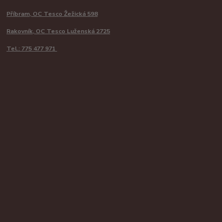
Příbram, OC Tesco Žežická 598
Rakovník, OC Tesco Luženská 2725
Tel.: 775 477 971