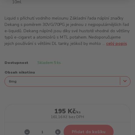
Liquid s příchutí vodního melounu Základní řada náplní značky
Dekang s poměrem 30VG/70PG je jednou z nejpopulárnějších řad
e-liquidů. Dekang náplně jsou díky své hustotě vhodné do většiny
typů e-cigaret a atomizérů s MTL potahem. Nedoporučujeme
jejich používání s většími DL tanky, jelikož by mohlo ...
celý popis
Dostupnost
Skladem 5 ks
Obsah nikotinu
195 Kč
/
ks
161,16 Kč
bez DPH
Přidat do košíku