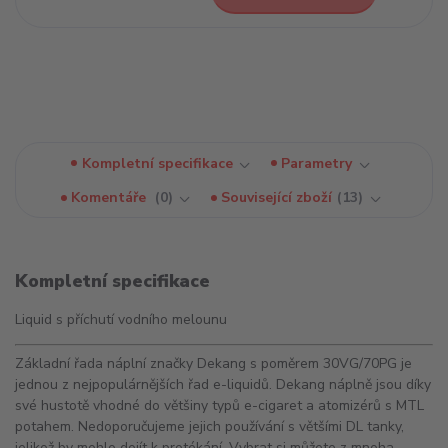
Kompletní specifikace
Parametry
Komentáře
0
Související zboží
13
Kompletní specifikace
Liquid s příchutí vodního melounu
Základní řada náplní značky Dekang s poměrem 30VG/70PG je
jednou z nejpopulárnějších řad e-liquidů. Dekang náplně jsou díky
své hustotě vhodné do většiny typů e-cigaret a atomizérů s MTL
potahem. Nedoporučujeme jejich používání s většími DL tanky,
jelikož by mohlo dojít k protékání. Vybrat si můžete z mnoha