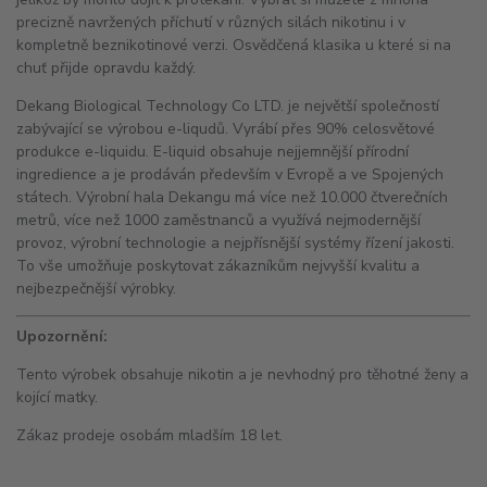
precizně navržených příchutí v různých silách nikotinu i v
kompletně beznikotinové verzi. Osvědčená klasika u které si na
chuť přijde opravdu každý.
Dekang Biological Technology Co LTD. je největší společností
zabývající se výrobou e-liqudů. Vyrábí přes 90% celosvětové
produkce e-liquidu. E-liquid obsahuje nejjemnější přírodní
ingredience a je prodáván především v Evropě a ve Spojených
státech. Výrobní hala Dekangu má více než 10.000 čtverečních
metrů, více než 1000 zaměstnanců a využívá nejmodernější
provoz, výrobní technologie a nejpřísnější systémy řízení jakosti.
To vše umožňuje poskytovat zákazníkům nejvyšší kvalitu a
nejbezpečnější výrobky.
Upozornění:
Tento výrobek obsahuje nikotin a je nevhodný pro těhotné ženy a
kojící matky.
Zákaz prodeje osobám mladším 18 let.