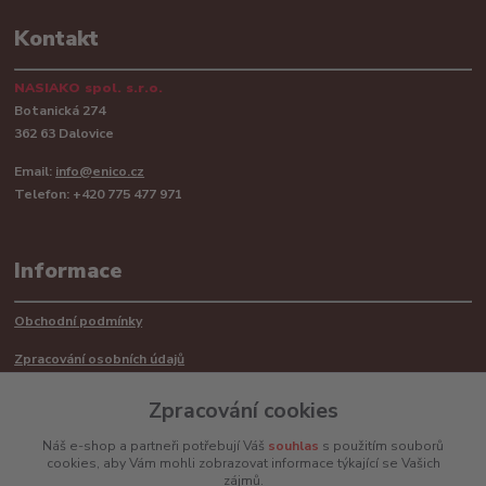
Kontakt
NASIAKO spol. s.r.o.
Botanická 274
362 63 Dalovice
Email:
info@enico.cz
Telefon: +420 775 477 971
Informace
Obchodní podmínky
Zpracování osobních údajů
Reklamační řád
Zpracování cookies
Recyklace barerií
Náš e-shop a partneři potřebují Váš
souhlas
s použitím souborů
cookies, aby Vám mohli zobrazovat informace týkající se Vašich
Mimosoudní řešení sporů ADR
zájmů.