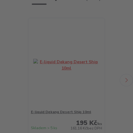
E-liquid Dekang Desert Ship 10ml
E-liquid Deka
195 Kč
/
ks
Skladem > 5 ks
Skladem > 5 k
161,16 Kč
bez DPH