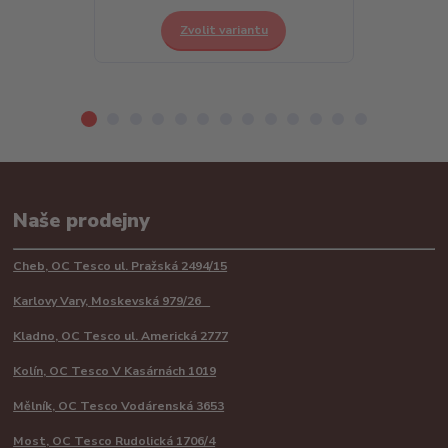
Zvolit variantu
Z
Naše prodejny
Cheb, OC Tesco ul. Pražská 2494/15
Karlovy Vary, Moskevská 979/26
Kladno, OC Tesco ul. Americká 2777
Kolín, OC Tesco V Kasárnách 1019
Mělník, OC Tesco Vodárenská 3653
Most, OC Tesco Rudolická 1706/4