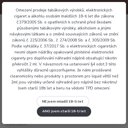
Omezení prodeje tabákových výrobků, elektronických
cigaret a alkohlu osobám maldších 18-ti let dle zákona
0
0 Kč
č.379/2005 Sb. o opatřeních k ochraně před škodami
působenými tabákovými výrobky, alkoholem a jinými
návykovými látkami a o změně souvisejících zákonů ve znění
Menu
zákonů č. 225/2006 Sb., č. 274/2008 Sb. a č. 305/2009 Sb.
Podle vyhlášky č. 37/2017 Sb. o elektronických cigaretách
nesmí objem nádržky opakovaně plnitelné elektronické
Náplně
Ovocné
E-liquid Dekang Watermelon 10ml
cigarety pro doplňování náhradní náplně obsahující nikotin
překročit 2 ml. V návaznosti na ustanovení §4 odst.3 této
vyhlášky důrazně upozorňujeme, že námi prodávané
E-liquid Dekang Watermelon 10ml
clearomizéry nebo produkty s prostorem pro liquid větší než
2ml jsou výrobky určené výhradně pro náplně bez nikotinu!
Jsem starší 18ti let a beru na vědomí TPD omezení.
NE jsem mladší 18-ti let
ANO jsem starší 18-ti let