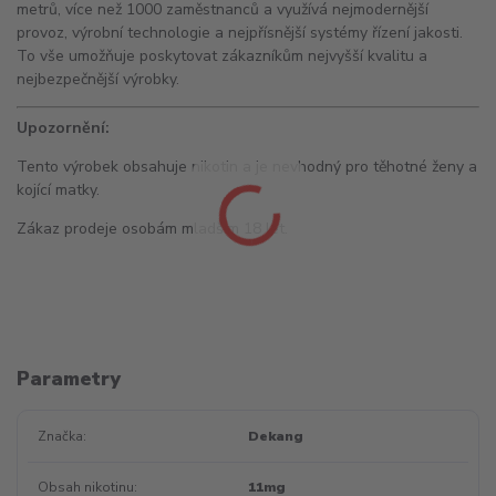
metrů, více než 1000 zaměstnanců a využívá nejmodernější
provoz, výrobní technologie a nejpřísnější systémy řízení jakosti.
To vše umožňuje poskytovat zákazníkům nejvyšší kvalitu a
nejbezpečnější výrobky.
Upozornění:
Tento výrobek obsahuje nikotin a je nevhodný pro těhotné ženy a
kojící matky.
Zákaz prodeje osobám mladším 18 let.
Parametry
Značka
Dekang
Obsah nikotinu
11mg