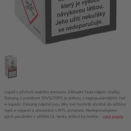
Liquid s příchutí vodního melounu Základní řada náplní značky
Dekang s poměrem 30VG/70PG je jednou z nejpopulárnějších řad
e-liquidů. Dekang náplně jsou díky své hustotě vhodné do většiny
typů e-cigaret a atomizérů s MTL potahem. Nedoporučujeme
jejich používání s většími DL tanky, jelikož by mohlo ...
celý popis