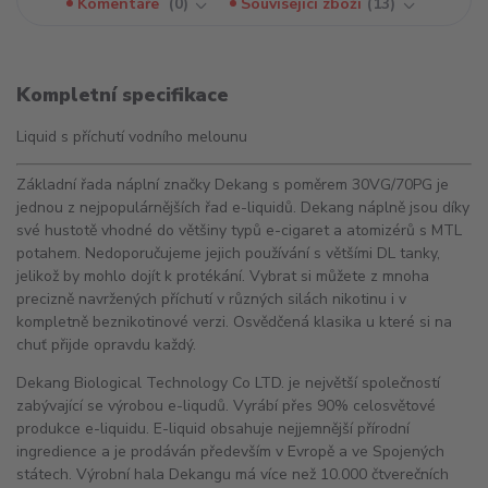
Komentáře
0
Související zboží
13
Kompletní specifikace
Liquid s příchutí vodního melounu
Základní řada náplní značky Dekang s poměrem 30VG/70PG je
jednou z nejpopulárnějších řad e-liquidů. Dekang náplně jsou díky
své hustotě vhodné do většiny typů e-cigaret a atomizérů s MTL
potahem. Nedoporučujeme jejich používání s většími DL tanky,
jelikož by mohlo dojít k protékání. Vybrat si můžete z mnoha
precizně navržených příchutí v různých silách nikotinu i v
kompletně beznikotinové verzi. Osvědčená klasika u které si na
chuť přijde opravdu každý.
Dekang Biological Technology Co LTD. je největší společností
zabývající se výrobou e-liqudů. Vyrábí přes 90% celosvětové
produkce e-liquidu. E-liquid obsahuje nejjemnější přírodní
ingredience a je prodáván především v Evropě a ve Spojených
státech. Výrobní hala Dekangu má více než 10.000 čtverečních