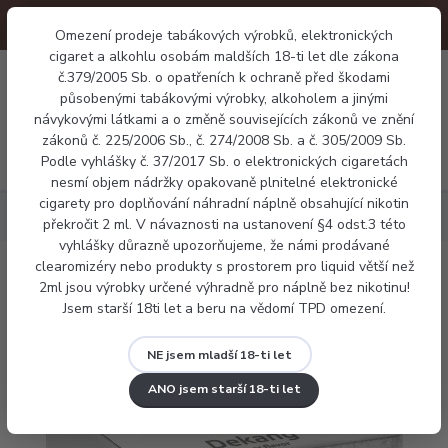
Omezení prodeje tabákových výrobků, elektronických
cigaret a alkohlu osobám maldších 18-ti let dle zákona
0
č.379/2005 Sb. o opatřeních k ochraně před škodami
0 Kč
působenými tabákovými výrobky, alkoholem a jinými
návykovými látkami a o změně souvisejících zákonů ve znění
zákonů č. 225/2006 Sb., č. 274/2008 Sb. a č. 305/2009 Sb.
Menu
Podle vyhlášky č. 37/2017 Sb. o elektronických cigaretách
nesmí objem nádržky opakovaně plnitelné elektronické
cigarety pro doplňování náhradní náplně obsahující nikotin
Náplně
Ovocné
E-liquid Dekang Watermelon 10ml
překročit 2 ml. V návaznosti na ustanovení §4 odst.3 této
vyhlášky důrazně upozorňujeme, že námi prodávané
clearomizéry nebo produkty s prostorem pro liquid větší než
E-liquid Dekang Watermelon 10ml
2ml jsou výrobky určené výhradně pro náplně bez nikotinu!
Jsem starší 18ti let a beru na vědomí TPD omezení.
NE jsem mladší 18-ti let
ANO jsem starší 18-ti let