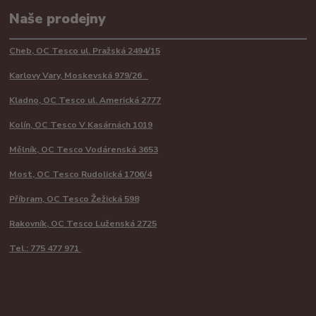
Naše prodejny
Cheb, OC Tesco ul. Pražská 2494/15
Karlovy Vary, Moskevská 979/26
Kladno, OC Tesco ul. Americká 2777
Kolín, OC Tesco V Kasárnách 1019
Mělník, OC Tesco Vodárenská 3653
Most, OC Tesco Rudolická 1706/4
Příbram, OC Tesco Žežická 598
Rakovník, OC Tesco Luženská 2725
Tel.: 775 477 971