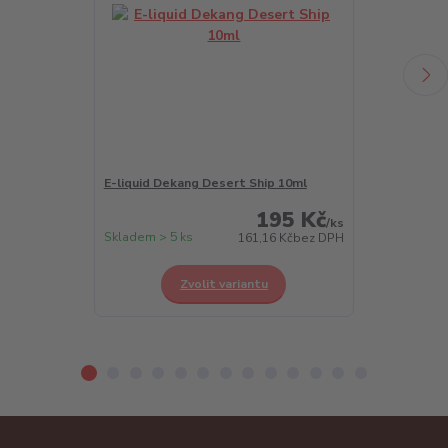
E-liquid Dekang Desert Ship 10ml
E-liquid Deka
195 Kč
/
ks
Skladem > 5 ks
Skladem > 5 k
161,16 Kč
bez DPH
Zvolit variantu
Z