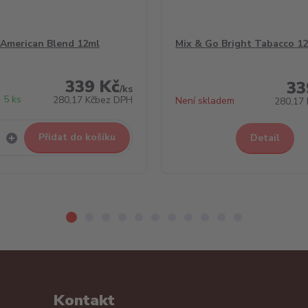
 American Blend 12ml
Mix & Go Bright Tabacco 1
339 Kč
33
/
ks
 5 ks
280,17 Kč
bez DPH
Není skladem
280,17 
Přidat do košíku
Detail
Kontakt