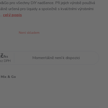
x&Go pro všechny DIY nadšence. Při jejich výrobě používá
lně určená pro liquidy a společně s kvalitními výrobními
..
celý popis
Není skladem
Kč
/
ks
Momentálně není k dispozici
ez DPH
Mix & Go