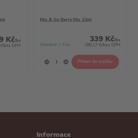
2ml
Mix & Go Berry Mix 12ml
339 Kč
9 Kč
/
ks
/
ks
Skladem > 5 ks
280,17 Kč
bez DPH
Kč
bez DPH
Přidat do košíku
Informace