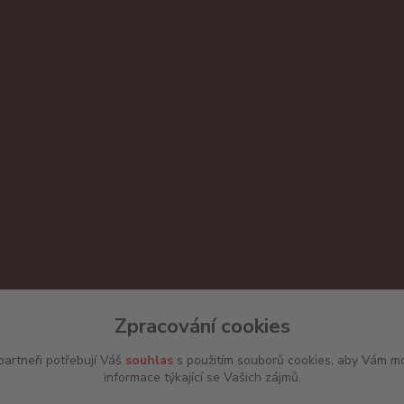
Zpracování cookies
artneři potřebují Váš
souhlas
s použitím souborů cookies, aby Vám mo
informace týkající se Vašich zájmů.