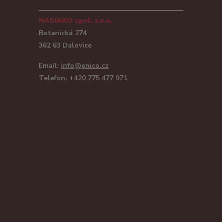
NASIAKO spol. s.r.o.
Botanická 274
362 63 Dalovice
Email:
info@enico.cz
Telefon: +420 775 477 971