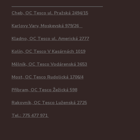
Cheb, OC Tesco ul. Pražská 2494/15
Karlovy Vary, Moskevská 979/26
Kladno, OC Tesco ul. Americká 2777
Kolín, OC Tesco V Kasárnách 1019
Mělník, OC Tesco Vodárenská 3653
Most, OC Tesco Rudolická 1706/4
Příbram, OC Tesco Žežická 598
Rakovník, OC Tesco Luženská 2725
Tel.: 775 477 971