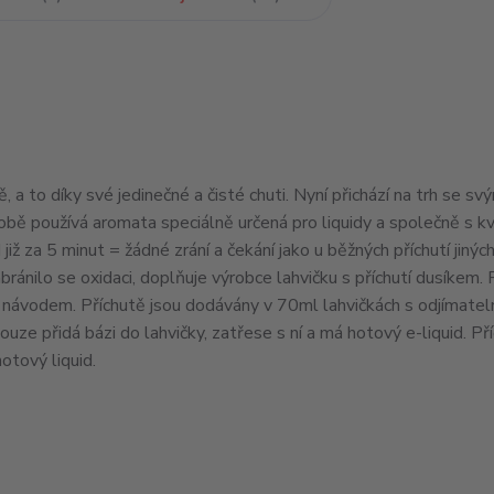
 a to díky své jedinečné a čisté chuti. Nyní přichází na trh se sv
obě používá aromata speciálně určená pro liquidy a společně s kv
d
již za 5 minut = žádné zrání a čekání jako u běžných příchutí jinýc
bránilo se oxidaci, doplňuje výrobce lahvičku s příchutí dusíkem. 
ým návodem. Příchutě jsou dodávány v 70ml lahvičkách s odjímate
uze přidá bázi do lahvičky, zatřese s ní a má hotový
e-liquid
. Př
hotový liquid.