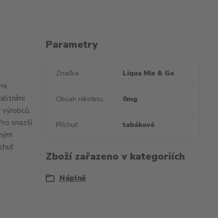
Parametry
Značka
Liqua Mix & Go
ými
alitními
Obsah nikotinu
0mg
h výrobců.
Pro snazší
Příchuť
tabákové
lným
íchuť
Zboží zařazeno v kategoriích
Náplně