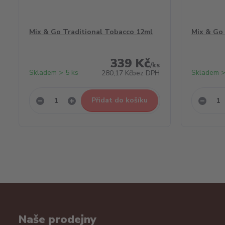
Mix & Go Traditional Tobacco 12ml
Mix & Go
339 Kč
/
ks
Skladem > 5 ks
Skladem >
280,17 Kč
bez DPH
Přidat do košíku
Naše prodejny