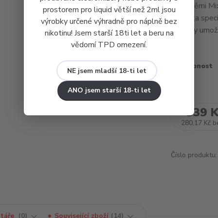
příchutěmi Mi
prostorem pro liquid větší než 2ml jsou
aromata speciá
výrobky určené výhradně pro náplně bez
procesy umož.
nikotinu! Jsem starší 18ti let a beru na
vědomí TPD omezení.
Dostupnost
NE jsem mladší 18-ti let
ANO jsem starší 18-ti let
339 
280,17 Kč
b
Číslo produktu:
táře
0
Související zboží
14