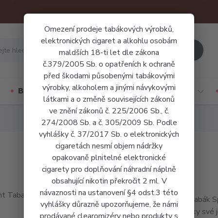
Omezení prodeje tabákových výrobků,
elektronických cigaret a alkohlu osobám
Hledat
maldších 18-ti let dle zákona
č.379/2005 Sb. o opatřeních k ochraně
před škodami působenými tabákovými
výrobky, alkoholem a jinými návykovými
Báze a příchutě
Jednorázové cigarety
látkami a o změně souvisejících zákonů
ve znění zákonů č. 225/2006 Sb., č.
274/2008 Sb. a č. 305/2009 Sb. Podle
vyhlášky č. 37/2017 Sb. o elektronických
cigaretách nesmí objem nádržky
opakovaně plnitelné elektronické
cigarety pro doplňování náhradní náplně
obsahující nikotin překročit 2 ml. V
návaznosti na ustanovení §4 odst.3 této
Čistý tabák S
vyhlášky důrazně upozorňujeme, že námi
a to díky své 
prodávané clearomizéry nebo produkty s