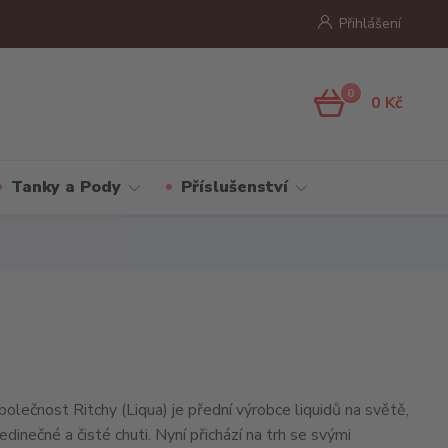
Přihlášení
0
0 Kč
Tanky a Pody
Příslušenství
polečnost Ritchy (Liqua) je přední výrobce liquidů na světě,
jedinečné a čisté chuti. Nyní přichází na trh se svými