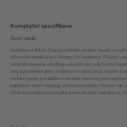
Kompletní specifikace
Čistý tabák
Společnost Ritchy (Liqua) je přední výrobce liquidů na světě,
příchutěmi Mix&Go pro všechny DIY nadšence. Při jejich výr
výrobními procesy umožňuje uživateli užít svůj hotový
liqui
Aby byla během doby trvanlivosti kvalita chuti stabilní a za
míchání liquidu je krabička a lahvička opatřena jednoduch
kapátkem, které obsahují 12ml koncentrátu. Uživatel tak po
může být použita pouze jako
aroma
do bází....nejedná se o 