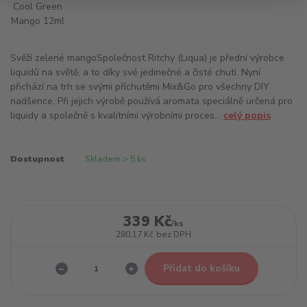
Svěží zelené mangoSpolečnost Ritchy (Liqua) je přední výrobce
liquidů na světě, a to díky své jedinečné a čisté chuti. Nyní
přichází na trh se svými příchutěmi Mix&Go pro všechny DIY
nadšence. Při jejich výrobě používá aromata speciálně určená pro
liquidy a společně s kvalitními výrobními proces...
celý popis
Dostupnost
Skladem > 5 ks
339 Kč
/
ks
280,17 Kč
bez DPH
Přidat do košíku