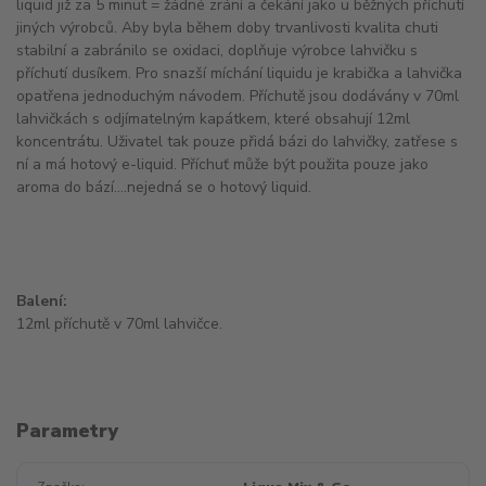
liquid
již za 5 minut = žádné zrání a čekání jako u běžných příchutí
jiných výrobců. Aby byla během doby trvanlivosti kvalita chuti
stabilní a zabránilo se oxidaci, doplňuje výrobce lahvičku s
příchutí dusíkem. Pro snazší míchání liquidu je krabička a lahvička
opatřena jednoduchým návodem. Příchutě jsou dodávány v 70ml
lahvičkách s odjímatelným kapátkem, které obsahují 12ml
koncentrátu. Uživatel tak pouze přidá bázi do lahvičky, zatřese s
ní a má hotový
e-liquid
. Příchuť může být použita pouze jako
aroma
do bází....nejedná se o hotový liquid.
Balení:
12ml příchutě v 70ml lahvičce.
Parametry