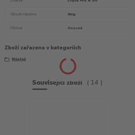
Značka
Liqua Mix & Go
Obsah nikotinu
0mg
Příchuť
Ovocné
Zboží zařazeno v kategoriích
Náplně
Související zboží
14