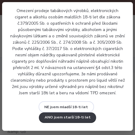
Omezení prodeje tabákových výrobků, elektronických
cigaret a alkohlu osobám maldších 18-ti let dle zákona
0
č.379/2005 Sb. o opatřeních k ochraně před škodami
0 Kč
působenými tabákovými výrobky, alkoholem a jinými
návykovými látkami a o změně souvisejících zákonů ve znění
zákonů č. 225/2006 Sb., č. 274/2008 Sb. a č. 305/2009 Sb.
Menu
Podle vyhlášky č. 37/2017 Sb. o elektronických cigaretách
nesmí objem nádržky opakovaně plnitelné elektronické
cigarety pro doplňování náhradní náplně obsahující nikotin
Náplně
Mix & Go Cool Green Mango 12ml
překročit 2 ml. V návaznosti na ustanovení §4 odst.3 této
vyhlášky důrazně upozorňujeme, že námi prodávané
clearomizéry nebo produkty s prostorem pro liquid větší než
Mix & Go Cool Green Mango 12ml
2ml jsou výrobky určené výhradně pro náplně bez nikotinu!
Jsem starší 18ti let a beru na vědomí TPD omezení.
NE jsem mladší 18-ti let
ANO jsem starší 18-ti let