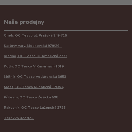
Naše prodejny
Cheb, OC Tesco ul. Pražská 2494/15
Karlovy Vary, Moskevská 979/26
Kladno, OC Tesco ul. Americká 2777
Kolín, OC Tesco V Kasárnách 1019
Mělník, OC Tesco Vodárenská 3653
Most, OC Tesco Rudolická 1706/4
Příbram, OC Tesco Žežická 598
Rakovník, OC Tesco Luženská 2725
Tel.: 775 477 971