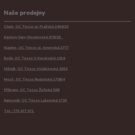
Naše prodejny
Cheb, OC Tesco ul. Pražská 2494/15
Karlovy Vary, Moskevská 979/26
Kladno, OC Tesco ul. Americká 2777
Kolín, OC Tesco V Kasárnách 1019
Mělník, OC Tesco Vodárenská 3653
Most, OC Tesco Rudolická 1706/4
Příbram, OC Tesco Žežická 598
Rakovník, OC Tesco Luženská 2725
Tel.: 775 477 971