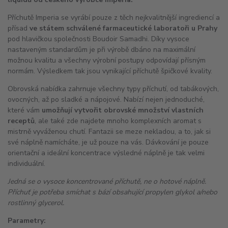
Příchutě Imperia se vyrábí pouze z těch nejkvalitnější ingrediencí a
přísad
ve státem schválené farmaceutické laboratoři u Prahy
pod hlavičkou společnosti Boudoir Samadhi. Díky vysoce
nastaveným standardům je při výrobě dbáno na maximální
možnou kvalitu a všechny výrobní postupy odpovídají přísným
normám. Výsledkem tak jsou vynikající příchutě špičkové kvality.
Obrovská nabídka zahrnuje všechny typy příchutí, od tabákových,
ovocných, až po sladké a nápojové. Nabízí nejen jednoduché,
které vám
umožňují vytvořit obrovské množství vlastních
receptů
, ale také zde najdete mnoho komplexních aromat s
mistrně vyváženou chutí. Fantazii se meze nekladou, a to, jak si
své náplně namícháte, je už pouze na vás. Dávkování je pouze
orientační a ideální koncentrace výsledné náplně je tak velmi
individuální.
Jedná se o vysoce koncentrované příchutě, ne o hotové náplně.
Příchuť je potřeba smíchat s bází obsahující propylen glykol a/nebo
rostlinný glycerol.
Parametry: