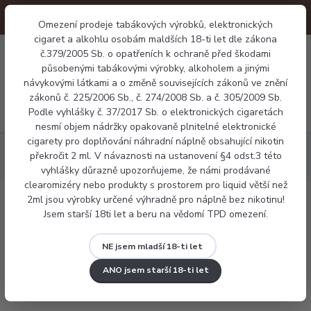
Omezení prodeje tabákových výrobků, elektronických
cigaret a alkohlu osobám maldších 18-ti let dle zákona
0
č.379/2005 Sb. o opatřeních k ochraně před škodami
0 Kč
působenými tabákovými výrobky, alkoholem a jinými
návykovými látkami a o změně souvisejících zákonů ve znění
zákonů č. 225/2006 Sb., č. 274/2008 Sb. a č. 305/2009 Sb.
Menu
Podle vyhlášky č. 37/2017 Sb. o elektronických cigaretách
nesmí objem nádržky opakovaně plnitelné elektronické
cigarety pro doplňování náhradní náplně obsahující nikotin
Báze a příchutě
Příchutě
Příchuť Imperia Black Label -
překročit 2 ml. V návaznosti na ustanovení §4 odst.3 této
Ananas 10ml
vyhlášky důrazně upozorňujeme, že námi prodávané
clearomizéry nebo produkty s prostorem pro liquid větší než
2ml jsou výrobky určené výhradně pro náplně bez nikotinu!
Příchuť Imperia Black Label - Ananas
Jsem starší 18ti let a beru na vědomí TPD omezení.
10ml
NE jsem mladší 18-ti let
ANO jsem starší 18-ti let