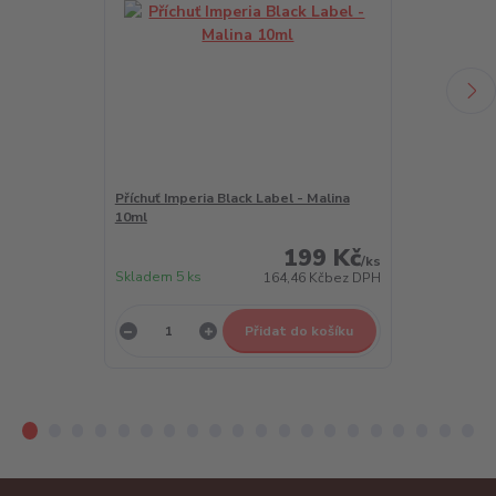
Příchuť Imperia Black Label - Malina
Příchuť Imper
10ml
10ml
199 Kč
/
ks
Skladem 5 ks
Skladem 5 ks
164,46 Kč
bez DPH
Přidat do košíku