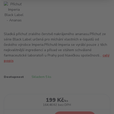
Sladká příchuť zralého čerstvě nakrájeného ananasu.Příchuť ze
série Black Label určená pro míchání vlastních e-liquidů od
českého výrobce Imperia.Příchutě Imperia se vyrábí pouze z těch
nejkvalitnější ingrediencí a přísad ve státem schválené
farmaceutické laboratoři u Prahy pod hlavičkou společnosti...
celý
popis
Dostupnost
Skladem 5 ks
199 Kč
/
ks
164,46 Kč
bez DPH