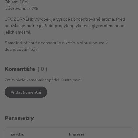
Objem: 10ml
Dávkování: 5-7%
UPOZORNĚNÍ: Výrobek je vysoce koncentrované aroma. Před
použitím je nutné jej ředit propylenglykolem, glycerolem nebo
jejich směsmi.
Samotná příchuť neobsahuje nikotin a slouží pouze k
dochucování bází.
Komentáře
0
Zatím nikdo komentář nepřidal. Buďte první.
Přidat komentář
Parametry
Značka
Imperia