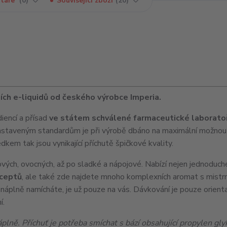
táře
0
Související zboží
20
ních e-liquidů od českého výrobce Imperia.
diencí a přísad
ve státem schválené farmaceutické laboratoř
astaveným standardům je při výrobě dbáno na maximální možnou 
em tak jsou vynikající příchutě špičkové kvality.
vých, ovocných, až po sladké a nápojové. Nabízí nejen jednoduch
eceptů
, ale také zde najdete mnoho komplexních aromat s mistr
é náplně namícháte, je už pouze na vás. Dávkování je pouze orienta
í.
lně. Příchuť je potřeba smíchat s bází obsahující propylen gly