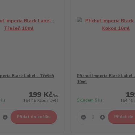
mperia Black Label - Třešeň
Příchuť Imperia Black Label 
10ml
199 Kč
19
/
ks
 ks
Skladem 5 ks
164,46 Kč
bez DPH
164,46 
Přidat do košíku
Přidat do