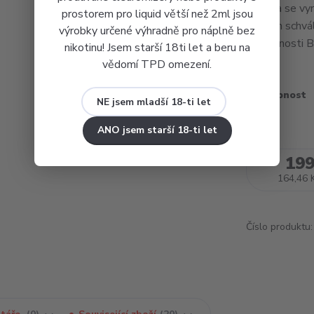
Imperia se vyr
prostorem pro liquid větší než 2ml jsou
státem schvál
výrobky určené výhradně pro náplně bez
společnosti B
nikotinu! Jsem starší 18ti let a beru na
vědomí TPD omezení.
Dostupnost
NE jsem mladší 18-ti let
ANO jsem starší 18-ti let
199
164,46 
Číslo produktu: