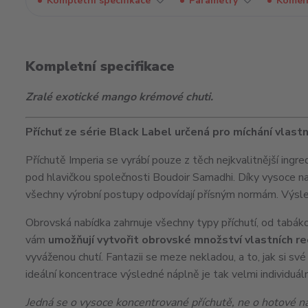
Kompletní specifikace
Parametry
Komen
Kompletní specifikace
Zralé exotické mango krémové chuti.
Příchuť ze série Black Label určená pro míchání vlast
Příchutě Imperia se vyrábí pouze z těch nejkvalitnější ingre
pod hlavičkou společnosti Boudoir Samadhi. Díky vysoce n
všechny výrobní postupy odpovídají přísným normám. Výsledk
Obrovská nabídka zahrnuje všechny typy příchutí, od tabáko
vám
umožňují vytvořit obrovské množství vlastních r
vyváženou chutí. Fantazii se meze nekladou, a to, jak si sv
ideální koncentrace výsledné náplně je tak velmi individuáln
Jedná se o vysoce koncentrované příchutě, ne o hotové náp