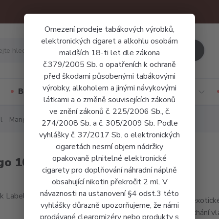
Omezení prodeje tabákových výrobků,
elektronických cigaret a alkohlu osobám
Hledat
maldších 18-ti let dle zákona
č.379/2005 Sb. o opatřeních k ochraně
před škodami působenými tabákovými
výrobky, alkoholem a jinými návykovými
Báze a příchutě
Jednorázové cigarety
látkami a o změně souvisejících zákonů
ve znění zákonů č. 225/2006 Sb., č.
el - Mango 10ml
274/2008 Sb. a č. 305/2009 Sb. Podle
vyhlášky č. 37/2017 Sb. o elektronických
cigaretách nesmí objem nádržky
opakovaně plnitelné elektronické
ngo 10ml
cigarety pro doplňování náhradní náplně
obsahující nikotin překročit 2 ml. V
návaznosti na ustanovení §4 odst.3 této
Zralé exotick
vyhlášky důrazně upozorňujeme, že námi
pro míchání v
prodávané clearomizéry nebo produkty s