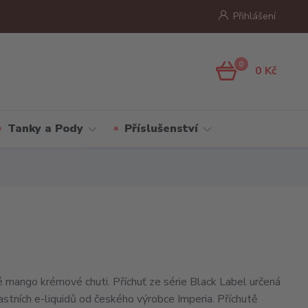
Přihlášení
0
0 Kč
Tanky a Pody
Příslušenství
é mango krémové chuti. Příchuť ze série Black Label určená
lastních e-liquidů od českého výrobce Imperia. Příchutě