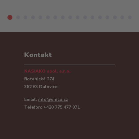
Kontakt
NASIAKO spol. s.r.o.
Botanická 274
362 63 Dalovice
Email:
info@enico.cz
Telefon: +420 775 477 971