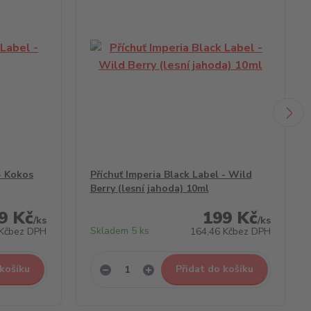
- Kokos
Příchuť Imperia Black Label - Wild
Berry (lesní jahoda) 10ml
9 Kč
199 Kč
/
ks
/
ks
Skladem 5 ks
Kč
bez DPH
164,46 Kč
bez DPH
 košíku
Přidat do košíku