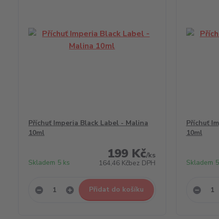
Příchuť Imperia Black Label - Malina
Příchuť I
10ml
10ml
199 Kč
/
ks
Skladem 5 ks
Skladem 5
164,46 Kč
bez DPH
Přidat do košíku