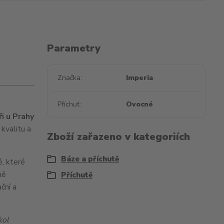
Parametry
Značka
Imperia
Příchuť
Ovocné
i u Prahy
kvalitu a
Zboží zařazeno v kategoriích
Báze a příchutě
é, které
ně
Příchutě
ční a
kol