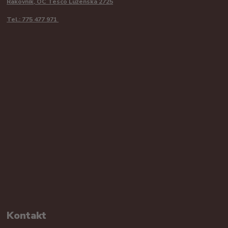
Rakovník, OC Tesco Luženská 2725
Tel.: 775 477 971
Kontakt