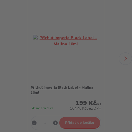
Příchuť Imperia Black Label - Malina
Příchuť Imper
10ml
10ml
199 Kč
/
ks
Skladem 5 ks
Skladem 5 ks
164,46 Kč
bez DPH
Přidat do košíku