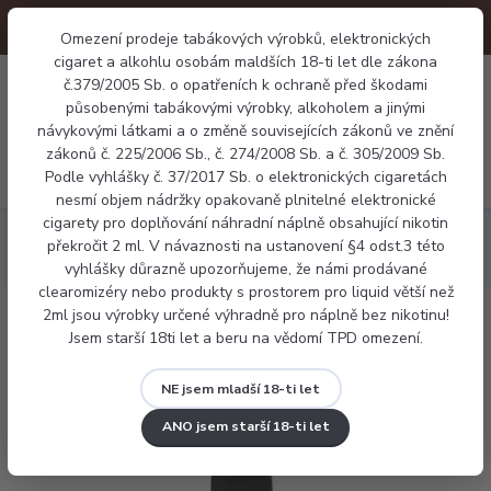
Omezení prodeje tabákových výrobků, elektronických
cigaret a alkohlu osobám maldších 18-ti let dle zákona
0
č.379/2005 Sb. o opatřeních k ochraně před škodami
0 Kč
působenými tabákovými výrobky, alkoholem a jinými
návykovými látkami a o změně souvisejících zákonů ve znění
zákonů č. 225/2006 Sb., č. 274/2008 Sb. a č. 305/2009 Sb.
Menu
Podle vyhlášky č. 37/2017 Sb. o elektronických cigaretách
nesmí objem nádržky opakovaně plnitelné elektronické
cigarety pro doplňování náhradní náplně obsahující nikotin
Báze a příchutě
Příchutě
Příchuť Imperia Black Label - Lesní
překročit 2 ml. V návaznosti na ustanovení §4 odst.3 této
jahoda 10ml
vyhlášky důrazně upozorňujeme, že námi prodávané
clearomizéry nebo produkty s prostorem pro liquid větší než
2ml jsou výrobky určené výhradně pro náplně bez nikotinu!
Příchuť Imperia Black Label - Lesní
Jsem starší 18ti let a beru na vědomí TPD omezení.
jahoda 10ml
NE jsem mladší 18-ti let
ANO jsem starší 18-ti let