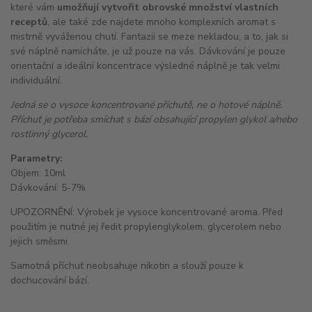
které vám
umožňují vytvořit obrovské množství vlastních
receptů
, ale také zde najdete mnoho komplexních aromat s
mistrně vyváženou chutí. Fantazii se meze nekladou, a to, jak si
své náplně namícháte, je už pouze na vás. Dávkování je pouze
orientační a ideální koncentrace výsledné náplně je tak velmi
individuální.
Jedná se o vysoce koncentrované příchutě, ne o hotové náplně.
Příchuť je potřeba smíchat s bází obsahující propylen glykol a/nebo
rostlinný glycerol.
Parametry:
Objem: 10ml
Dávkování: 5-7%
UPOZORNĚNÍ: Výrobek je vysoce koncentrované aroma. Před
použitím je nutné jej ředit propylenglykolem, glycerolem nebo
jejich směsmi.
Samotná příchuť neobsahuje nikotin a slouží pouze k
dochucování bází.