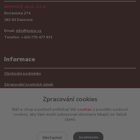
NASIAKO spol. s.r.o.
Botanická 274
362 63 Dalovice
Email:
info@enico.cz
Telefon: +420 775 477 971
Informace
Obchodní podmínky
Zpracování osobních údajů
Reklamační řád
Zpracování cookies
Recyklace barerií
Náš e-shop a partneři potřebují Váš
souhlas
s použitím souborů
cookies, aby Vám mohli zobrazovat informace týkající se Vašich
Mimosoudní řešení sporů ADR
zájmů.
Souhlasím
Nastavení