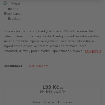
Plná a výrazná příchuť sladkých broskví. Příchuť ze série Black
Label určená pro míchání vlastních e-liquidů od českého výrobce
Imperia. Příchutě Imperia se vyrábí pouze z těch nejkvalitnější
ingrediencí a přísad ve státem schválené farmaceutické
laboratoři u Prahy pod hlavičkou společnosti Boudoir...
celý popis
Dostupnost
Není skladem
199 Kč
/
ks
164,46 Kč
bez DPH
Momentálně není k dispozici