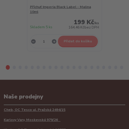
Příchuť Imperia Black Label - Malina
Příchuť Imper
10ml
10ml
199 Kč
/
ks
Skladem 5 ks
Skladem 5 ks
164,46 Kč
bez DPH
Přidat do košíku
Naše prodejny
Cheb, OC Tesco ul. Pražská 2494/15
Karlovy Vary, Moskevská 979/26