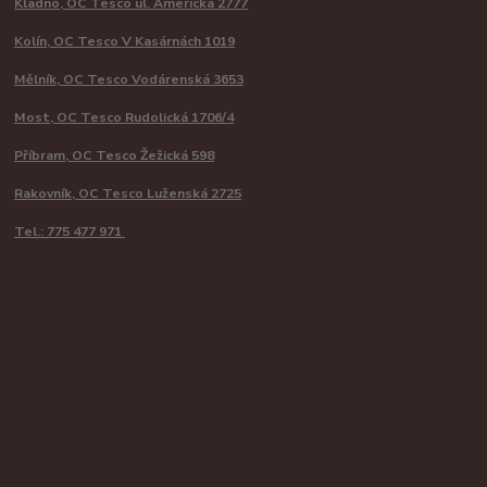
Kladno, OC Tesco ul. Americká 2777
Kolín, OC Tesco V Kasárnách 1019
Mělník, OC Tesco Vodárenská 3653
Most, OC Tesco Rudolická 1706/4
Příbram, OC Tesco Žežická 598
Rakovník, OC Tesco Luženská 2725
Tel.: 775 477 971