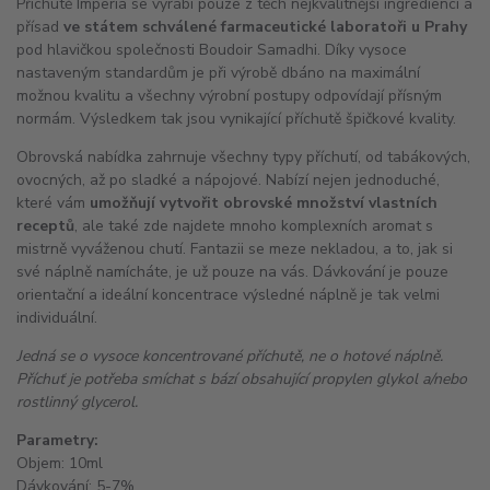
Příchutě Imperia se vyrábí pouze z těch nejkvalitnější ingrediencí a
přísad
ve státem schválené farmaceutické laboratoři u Prahy
pod hlavičkou společnosti Boudoir Samadhi. Díky vysoce
nastaveným standardům je při výrobě dbáno na maximální
možnou kvalitu a všechny výrobní postupy odpovídají přísným
normám. Výsledkem tak jsou vynikající příchutě špičkové kvality.
Obrovská nabídka zahrnuje všechny typy příchutí, od tabákových,
ovocných, až po sladké a nápojové. Nabízí nejen jednoduché,
které vám
umožňují vytvořit obrovské množství vlastních
receptů
, ale také zde najdete mnoho komplexních aromat s
mistrně vyváženou chutí. Fantazii se meze nekladou, a to, jak si
své náplně namícháte, je už pouze na vás. Dávkování je pouze
orientační a ideální koncentrace výsledné náplně je tak velmi
individuální.
Jedná se o vysoce koncentrované příchutě, ne o hotové náplně.
Příchuť je potřeba smíchat s bází obsahující propylen glykol a/nebo
rostlinný glycerol.
Parametry:
Objem: 10ml
Dávkování: 5-7%