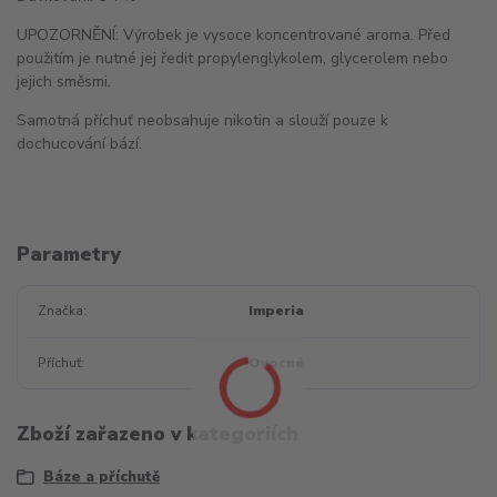
UPOZORNĚNÍ: Výrobek je vysoce koncentrované aroma. Před
použitím je nutné jej ředit propylenglykolem, glycerolem nebo
jejich směsmi.
Samotná příchuť neobsahuje nikotin a slouží pouze k
dochucování bází.
Parametry
Značka
Imperia
Příchuť
Ovocné
Zboží zařazeno v kategoriích
Báze a příchutě