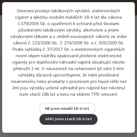
Omezení prodeje tabákových výrobků, elektronických
cigaret a alkohlu osobám maldších 18-ti let dle zákona
0
č.379/2005 Sb. o opatřeních k ochraně před škodami
0 Kč
působenými tabákovými výrobky, alkoholem a jinými
návykovými látkami a o změně souvisejících zákonů ve znění
zákonů č. 225/2006 Sb., č. 274/2008 Sb. a č. 305/2009 Sb.
Menu
Podle vyhlášky č. 37/2017 Sb. o elektronických cigaretách
nesmí objem nádržky opakovaně plnitelné elektronické
cigarety pro doplňování náhradní náplně obsahující nikotin
Báze a příchutě
Příchutě
Příchuť Imperia Black Label -
překročit 2 ml. V návaznosti na ustanovení §4 odst.3 této
Broskev 10ml
vyhlášky důrazně upozorňujeme, že námi prodávané
clearomizéry nebo produkty s prostorem pro liquid větší než
2ml jsou výrobky určené výhradně pro náplně bez nikotinu!
Příchuť Imperia Black Label - Broskev
Jsem starší 18ti let a beru na vědomí TPD omezení.
10ml
NE jsem mladší 18-ti let
ANO jsem starší 18-ti let